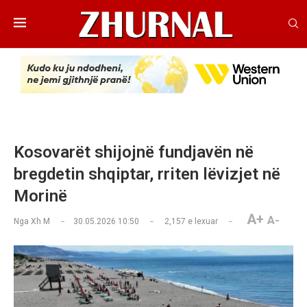
Kosovarët shijojnë fundjavën në
bregdetin shqiptar, rriten lëvizjet në
Morinë
A+
A-
Nga
Xh M
30.05.2026 10:50
2,157
e lexuar