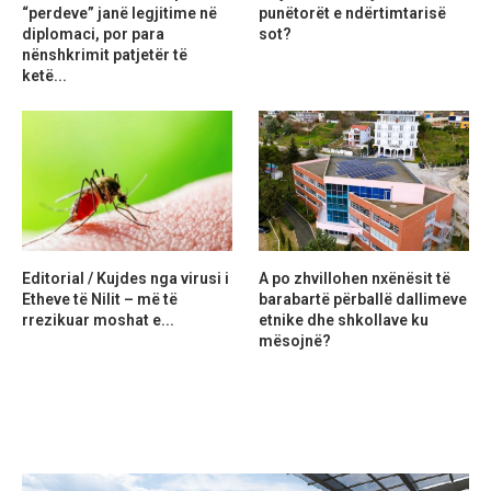
“perdeve” janë legjitime në
punëtorët e ndërtimtarisë
diplomaci, por para
sot?
nënshkrimit patjetër të
ketë...
Editorial / Kujdes nga virusi i
A po zhvillohen nxënësit të
Etheve të Nilit – më të
barabartë përballë dallimeve
rrezikuar moshat e...
etnike dhe shkollave ku
mësojnë?