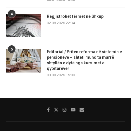
4
Regjistrohet tërmet në Shkup
02.08.2026 22:34
5
Editorial / Priten reforma në sistemin e
pensioneve – shteti mund ta marrë
shtyllën e dytë nga kursimet e
qytetarëve!
03.08.2026 15:00