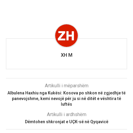
XH M
Artikulli i mëparshëm
Albulena Haxhiu nga Kukësi: Kosova po shkon në zgjedhje të
panevojshme, kemi nevojë për ju si në ditët e vështira të
luftës
Artikulli i ardhshëm
Dëmtohen shkronjat e UÇK-së në Qyqavicë