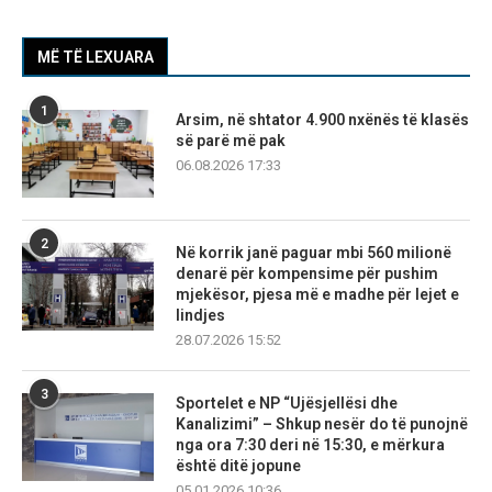
MË TË LEXUARA
1
Arsim, në shtator 4.900 nxënës të klasës
së parë më pak
06.08.2026 17:33
2
Në korrik janë paguar mbi 560 milionë
denarë për kompensime për pushim
mjekësor, pjesa më e madhe për lejet e
lindjes
28.07.2026 15:52
3
Sportelet e NP “Ujësjellësi dhe
Kanalizimi” – Shkup nesër do të punojnë
nga ora 7:30 deri në 15:30, e mërkura
është ditë jopune
05.01.2026 10:36