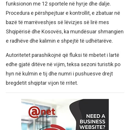
funksionon me 12 sportele në hyrje dhe dalje.
Procedura e përshpejtuar e kontrollit, e zbatuar në
bazë të marrëveshjes së lëvizjes së lirë mes
Shqipërisë dhe Kosovës, ka mundësuar shmangien
e radhëve dhe kalimin e shpejtë të udhëtarëve.
Autoritetet parashikojnë që fluksi të mbetet i lartë
edhe gjatë ditëve në vijim, teksa sezoni turistik po
hyn në kulmin e tij dhe numri i pushuesve drejt
bregdetit shqiptar vijon të rritet.