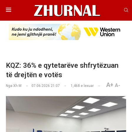
KQZ: 36% e qytetarëve shfrytëzuan
të drejtën e votës
A+
A-
Nga
Xh M
07.06.2026 21:07
1,468
e lexuar