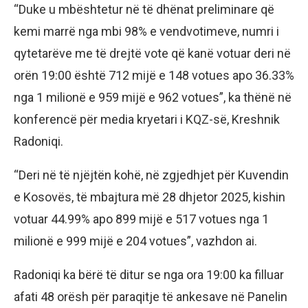
“Duke u mbështetur në të dhënat preliminare që
kemi marrë nga mbi 98% e vendvotimeve, numri i
qytetarëve me të drejtë vote që kanë votuar deri në
orën 19:00 është 712 mijë e 148 votues apo 36.33%
nga 1 milionë e 959 mijë e 962 votues”, ka thënë në
konferencë për media kryetari i KQZ-së, Kreshnik
Radoniqi.
“Deri në të njëjtën kohë, në zgjedhjet për Kuvendin
e Kosovës, të mbajtura më 28 dhjetor 2025, kishin
votuar 44.99% apo 899 mijë e 517 votues nga 1
milionë e 999 mijë e 204 votues”, vazhdon ai.
Radoniqi ka bërë të ditur se nga ora 19:00 ka filluar
afati 48 orësh për paraqitje të ankesave në Panelin