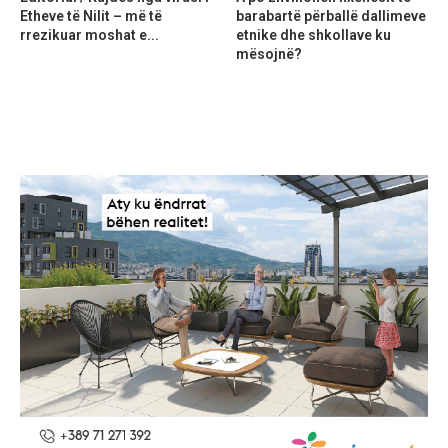
Etheve të Nilit – më të
barabartë përballë dallimeve
rrezikuar moshat e...
etnike dhe shkollave ku
mësojnë?