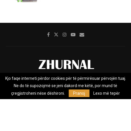
Kjo faqe interneti përdor cookies për të përmirësuar përvojën tuaj.
Rreth nesh
Impresumi
Marketing
Kontakt
Ne do të supozojmë se jeni dakord me këtë, por mund të
Privacy Policy
çregjistroheni nëse dëshironi.
Pranoj
Lexo më tepër
Zhurnal.mk është Agjenci e Lajmeve e pavarur, e themeluar në vitin
2009, që e mbulon Maqedoninë, Kosovën, Shqipërinë edhe lajmet
nga bota.
@2026 - All Right Reserved. Designed and Developed by
Anet.Com.Mk