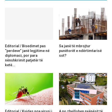
Editorial / Bisedimet pas
Sa janë të mbrojtur
“perdeve” janë legjitime në
punëtorët e ndërtimtarisë
diplomaci, por para
sot?
nënshkrimit patjetër të
ketë...
Editorial / Kujdes nga virusi i
A po zhvillohen nxënësit të