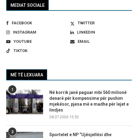
MEDIAT SOCIALE
FACEBOOK
TWITTER
INSTAGRAM
LINKEDIN
YOUTUBE
EMAIL
TIKTOK
MË TË LEXUARA
1
Në korrik janë paguar mbi 560 milionë
denarë për kompensime për pushim
mjekësor, pjesa më e madhe për lejet e
lindjes
28.07.2026 15:52
2
Sportelet e NP “Ujësjellësi dhe