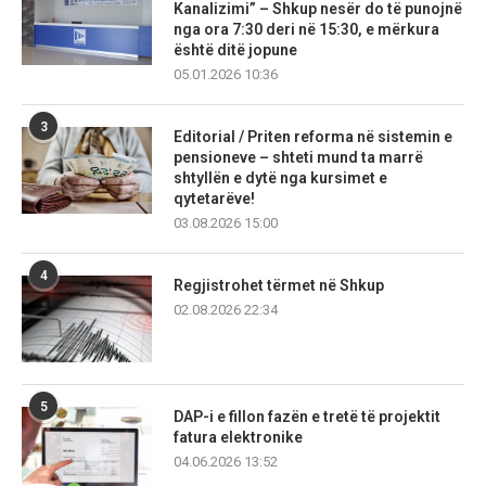
Kanalizimi” – Shkup nesër do të punojnë
nga ora 7:30 deri në 15:30, e mërkura
është ditë jopune
05.01.2026 10:36
3
Editorial / Priten reforma në sistemin e
pensioneve – shteti mund ta marrë
shtyllën e dytë nga kursimet e
qytetarëve!
03.08.2026 15:00
4
Regjistrohet tërmet në Shkup
02.08.2026 22:34
5
DAP-i e fillon fazën e tretë të projektit
fatura elektronike
04.06.2026 13:52