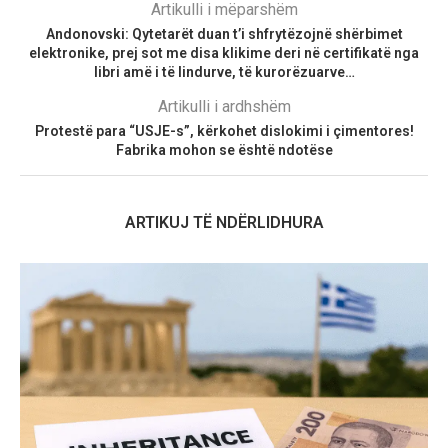
Artikulli i mëparshëm
Andonovski: Qytetarët duan t’i shfrytëzojnë shërbimet
elektronike, prej sot me disa klikime deri në certifikatë nga
libri amë i të lindurve, të kurorëzuarve…
Artikulli i ardhshëm
Protestë para “USJE-s”, kërkohet dislokimi i çimentores!
Fabrika mohon se është ndotëse
ARTIKUJ TË NDËRLIDHURA