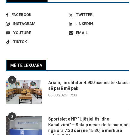
FACEBOOK
TWITTER
INSTAGRAM
LINKEDIN
YOUTUBE
EMAIL
TIKTOK
MË TË LEXUARA
1
Arsim, në shtator 4.900 nxënës të klasës
së parë më pak
06.08.2026 17:33
2
Sportelet e NP “Ujësjellësi dhe
Kanalizimi” – Shkup nesër do të punojnë
nga ora 7:30 deri në 15:30, e mërkura