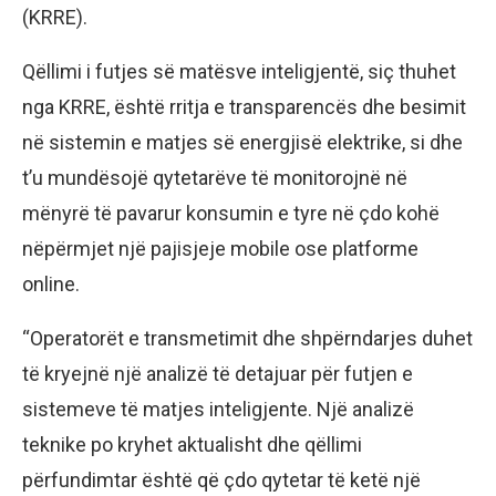
(KRRE).
Qëllimi i futjes së matësve inteligjentë, siç thuhet
nga KRRE, është rritja e transparencës dhe besimit
në sistemin e matjes së energjisë elektrike, si dhe
t’u mundësojë qytetarëve të monitorojnë në
mënyrë të pavarur konsumin e tyre në çdo kohë
nëpërmjet një pajisjeje mobile ose platforme
online.
“Operatorët e transmetimit dhe shpërndarjes duhet
të kryejnë një analizë të detajuar për futjen e
sistemeve të matjes inteligjente. Një analizë
teknike po kryhet aktualisht dhe qëllimi
përfundimtar është që çdo qytetar të ketë një