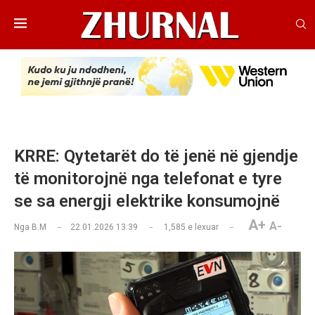
KRRE: Qytetarët do të jenë në gjendje
të monitorojnë nga telefonat e tyre
se sa energji elektrike konsumojnë
A+
A-
Nga
B.M
22.01.2026 13:39
1,585
e lexuar