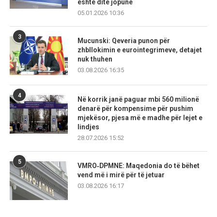
është ditë jopune
05.01.2026 10:36
3
Mucunski: Qeveria punon për
zhbllokimin e eurointegrimeve, detajet
nuk thuhen
03.08.2026 16:35
4
Në korrik janë paguar mbi 560 milionë
denarë për kompensime për pushim
mjekësor, pjesa më e madhe për lejet e
lindjes
28.07.2026 15:52
5
VMRO‑DPMNE: Maqedonia do të bëhet
vend më i mirë për të jetuar
03.08.2026 16:17