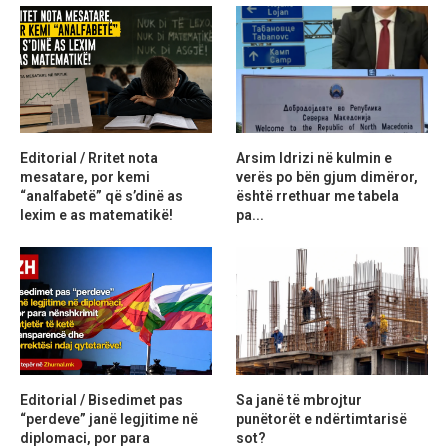
Editorial / Rritet nota
Arsim Idrizi në kulmin e
mesatare, por kemi
verës po bën gjum dimëror,
“analfabetë” që s’dinë as
është rrethuar me tabela
lexim e as matematikë!
pa...
Editorial / Bisedimet pas
Sa janë të mbrojtur
“perdeve” janë legjitime në
punëtorët e ndërtimtarisë
diplomaci, por para
sot?