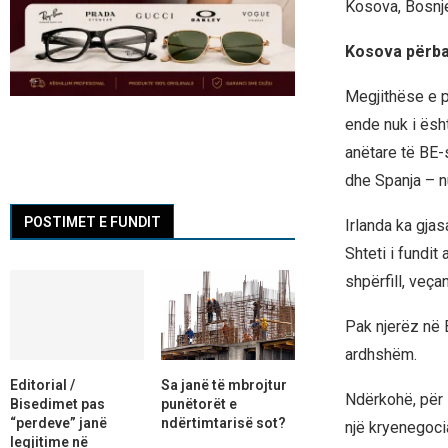
Kosova, Bosnje
Kosova përba
Megjithëse e p
ende nuk i ësh
anëtare të BE-
dhe Spanja – nu
POSTIMET E FUNDIT
Irlanda ka gja
Shteti i fundit
shpërfill, veça
Pak njerëz në 
ardhshëm.
Editorial /
Sa janë të mbrojtur
Ndërkohë, për 
Bisedimet pas
punëtorët e
“perdeve” janë
ndërtimtarisë sot?
një kryenegoci
legjitime në