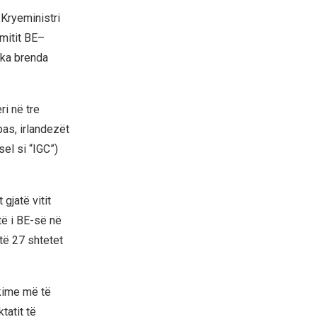
 Kryeministri
amitit BE–
çka brenda
ri në tre
pas, irlandezët
el si “IGC”)
gjatë vitit
-të i BE-së në
 të 27 shtetet
akime më të
tatit të