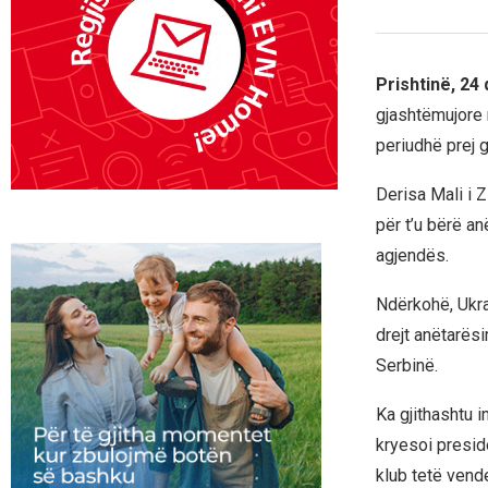
Prishtinë, 24
gjashtëmujore m
periudhë prej g
Derisa Mali i 
për t’u bërë an
agjendës.
Ndërkohë, Ukra
drejt anëtarësi
Serbinë.
Ka gjithashtu i
kryesoi preside
klub tetë vend