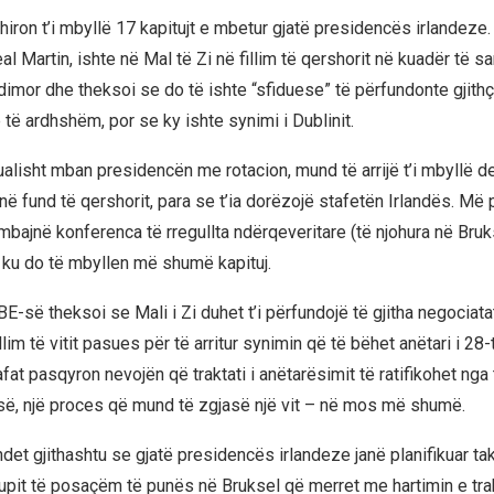
iron t’i mbyllë 17 kapitujt e mbetur gjatë presidencës irlandeze.
al Martin, ishte në Mal të Zi në fillim të qershorit në kuadër të s
dimor dhe theksoi se do të ishte “sfiduese” të përfundonte gjith
të ardhshëm, por se ky ishte synimi i Dublinit.
ualisht mban presidencën me rotacion, mund të arrijë t’i mbyllë de
ë në fund të qershorit, para se t’ia dorëzojë stafetën Irlandës. Më 
bajnë konferenca të rregullta ndërqeveritare (të njohura në Bruks
, ku do të mbyllen më shumë kapituj.
BE-së theksoi se Mali i Zi duhet t’i përfundojë të gjitha negociatat 
lim të vitit pasues për të arritur synimin që të bëhet anëtari i 28
afat pasqyron nevojën që traktati i anëtarësimit të ratifikohet nga
së, një proces që mund të zgjasë një vit – në mos më shumë.
det gjithashtu se gjatë presidencës irlandeze janë planifikuar t
upit të posaçëm të punës në Bruksel që merret me hartimin e trak