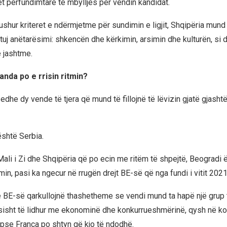
et përfundimtare të mbylljes për vendin kandidat.
shur kriteret e ndërmjetme për sundimin e ligjit, Shqipëria mund 
ituj anëtarësimi: shkencën dhe kërkimin, arsimin dhe kulturën, si 
 jashtme.
anda po e rrisin ritmin?
edhe dy vende të tjera që mund të fillojnë të lëvizin gjatë gjasht
 është Serbia.
li i Zi dhe Shqipëria që po ecin me ritëm të shpejtë, Beogradi ës
rimin, pasi ka ngecur në rrugën drejt BE-së që nga fundi i vitit 2021
e BE-së qarkullojnë thashetheme se vendi mund ta hapë një grup 
esisht të lidhur me ekonominë dhe konkurrueshmërinë, qysh në kor
pse Franca po shtyn që kjo të ndodhë.