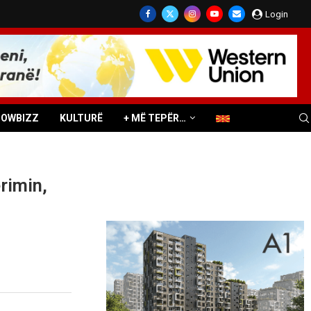
Login
HOWBIZZ
KULTURË
+ MË TEPËR…
rimin,