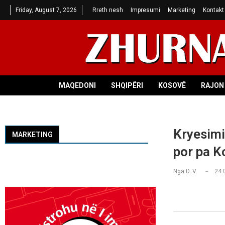
Friday, August 7, 2026
Rreth nesh
Impresumi
Marketing
Kontakt
MAQEDONI
SHQIPËRI
KOSOVË
RAJON 
Kryesimi
MARKETING
por pa K
Nga
D. V.
24.