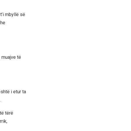
t’i mbyllë së
dhe
ë muajve të
htë i etur ta
.
të tërë
rik,