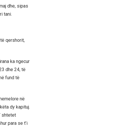
ë maj dhe, sipas
 tani.
të qershorit,
irana ka ngecur
23 dhe 24, të
 në fund të
themelore në
ëta dy kapituj.
 shtetet
ur para se t’i