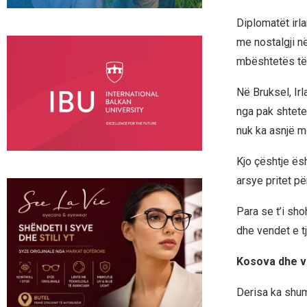
Diplomatët irl
me nostalgji n
mbështetës të z
Në Bruksel, Ir
nga pak shtetet
nuk ka asnjë 
Kjo çështje ës
arsye pritet p
Para se t’i sh
dhe vendet e tj
Kosova dhe v
Derisa ka shum