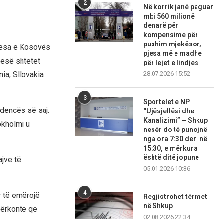
2
Në korrik janë paguar
mbi 560 milionë
denarë për
kompensime për
pushim mjekësor,
rkesa e Kosovës
pjesa më e madhe
pesë shtetet
për lejet e lindjes
28.07.2026 15:52
ia, Sllovakia
3
Sportelet e NP
idencës së saj.
“Ujësjellësi dhe
Kanalizimi” – Shkup
tokholmi u
nesër do të punojnë
nga ora 7:30 deri në
15:30, e mërkura
është ditë jopune
ajve të
05.01.2026 10:36
4
r të emërojë
Regjistrohet tërmet
në Shkup
kërkonte që
02.08.2026 22:34