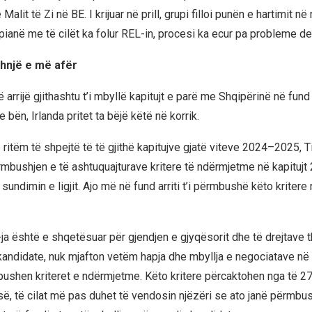
Malit të Zi në BE. I krijuar në prill, grupi filloi punën e hartimit n
ianë me të cilët ka folur REL-in, procesi ka ecur pa probleme deri
thnjë e më afër
 arrijë gjithashtu t’i mbyllë kapitujt e parë me Shqipërinë në fund 
e bën, Irlanda pritet ta bëjë këtë në korrik.
ritëm të shpejtë të të gjithë kapitujve gjatë viteve 2024–2025, T
rmbushjen e të ashtuquajturave kritere të ndërmjetme në kapitujt 
 sundimin e ligjit. Ajo më në fund arriti t’i përmbushë këto kritere
 është e shqetësuar për gjendjen e gjyqësorit dhe të drejtave 
ndidate, nuk mjafton vetëm hapja dhe mbyllja e negociatave në k
ushen kriteret e ndërmjetme. Këto kritere përcaktohen nga të 27
ë, të cilat më pas duhet të vendosin njëzëri se ato janë përmbush