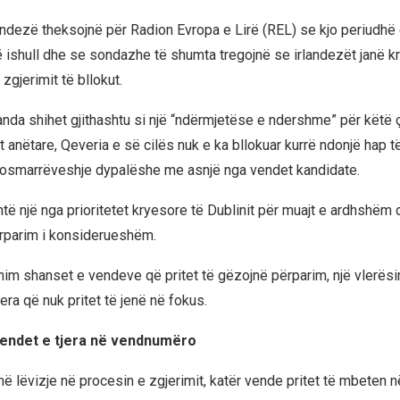
andezë theksojnë për Radion Evropa e Lirë (REL) se kjo periudhë
ë ishull dhe se sondazhe të shumta tregojnë se irlandezët janë k
gjerimit të bllokut.
landa shihet gjithashtu si një “ndërmjetëse e ndershme” për këtë 
 anëtare, Qeveria e së cilës nuk e ka bllokuar kurrë ndonjë hap t
mosmarrëveshje dypalëshe me asnjë nga vendet kandidate.
htë një nga prioritetet kryesore të Dublinit për muajt e ardhshëm 
ërparim i konsiderueshëm.
ohim shanset e vendeve që pritet të gëzojnë përparim, një vlerë
era që nuk pritet të jenë në fokus.
endet e tjera në vendnumëro
ë lëvizje në procesin e zgjerimit, katër vende pritet të mbeten 