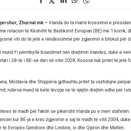
 qershor, Zhurnal.mk –
Irlanda do ta marrë kryesimin e preside
e rotacion të Këshillit të Bashkimit Evropian (BE) më 1 korrik, d
jysmë viti do të jetë e rëndësishme për zgjerimin e bllokut për d
Zi mund t’i përmbyllë bisedimet nën drejtimin irlandez, duke e ve
ëtari i 28-të i BE-së deri në vitin 2028, Kosova nuk pritet të jetë 
ina, Moldavia dhe Shqipëria gjithashtu pritet ta vazhdojnë përpar
mit, ndërsa mund të ketë lëvizje në të njëjtin drejtim edhe për Is
nteres të madh për faktin se pikërisht Irlanda po e merr stafetën.
ncën kur BE-ja e kreu zgjerimin e saj të madh të vitit 2004, duke
e të Evropës Qendrore dhe Lindore, si dhe Qipron dhe Maltën.