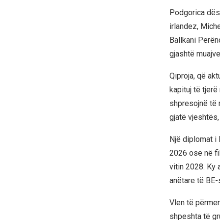
Podgorica dësh
irlandez, Miche
Ballkani Perën
gjashtë muajve 
Qiproja, që akt
kapituj të tjer
shpresojnë të m
gjatë vjeshtës
Një diplomat i 
2026 ose në fil
vitin 2028. Ky 
anëtare të BE-
Vlen të përmen
shpeshta të gr