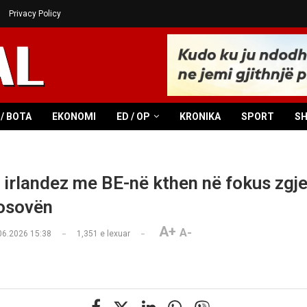
Privacy Policy
/ BOTA
EKONOMI
ED / OP
KRONIKA
SPORT
S
 irlandez me BE-në kthen në fokus zgje
osovën
A+
A-
06.2026 15:38
1,351
e lexuar