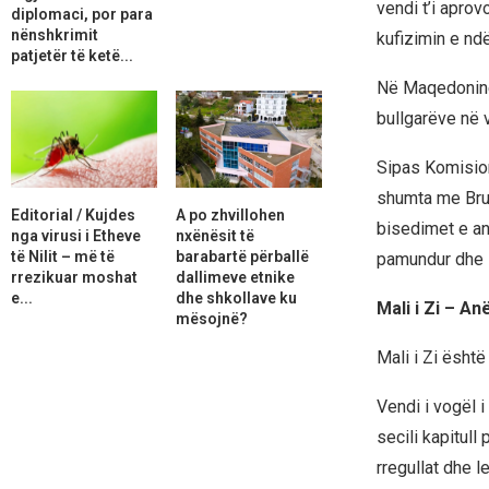
vendi t’i aprov
diplomaci, por para
nënshkrimit
kufizimin e ndë
patjetër të ketë...
Në Maqedoninë 
bullgarëve në 
Sipas Komision
shumta me Bruks
Editorial / Kujdes
A po zhvillohen
bisedimet e an
nga virusi i Etheve
nxënësit të
të Nilit – më të
barabartë përballë
pamundur dhe z
rrezikuar moshat
dallimeve etnike
e...
dhe shkollave ku
Mali i Zi – An
mësojnë?
Mali i Zi ësht
Vendi i vogël i
secili kapitull
rregullat dhe l