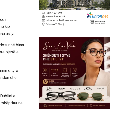
ncës
he kjo
isa arsye.
ndosur në binar
fare pjesë e
imin e tyre
landën dhe
 Dublini e
 mirëpritur në