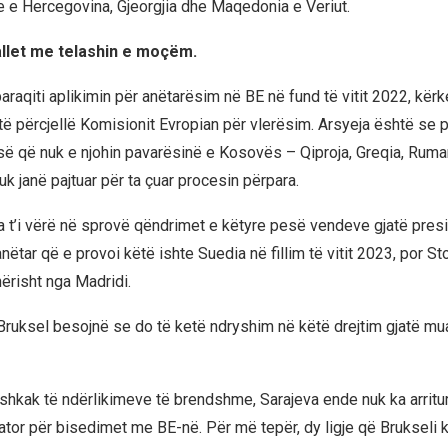
 e Hercegovina, Gjeorgjia dhe Maqedonia e Veriut.
llet me telashin e moçëm.
araqiti aplikimin për anëtarësim në BE në fund të vitit 2022, kë
të përcjellë Komisionit Evropian për vlerësim. Arsyeja është se 
së që nuk e njohin pavarësinë e Kosovës – Qiproja, Greqia, Ruman
k janë pajtuar për ta çuar procesin përpara.
sa t’i vërë në sprovë qëndrimet e këtyre pesë vendeve gjatë pres
 anëtar që e provoi këtë ishte Suedia në fillim të vitit 2023, por S
nërisht nga Madridi.
Bruksel besojnë se do të ketë ndryshim në këtë drejtim gjatë mu
shkak të ndërlikimeve të brendshme, Sarajeva ende nuk ka arritu
ator për bisedimet me BE-në. Për më tepër, dy ligje që Brukseli 