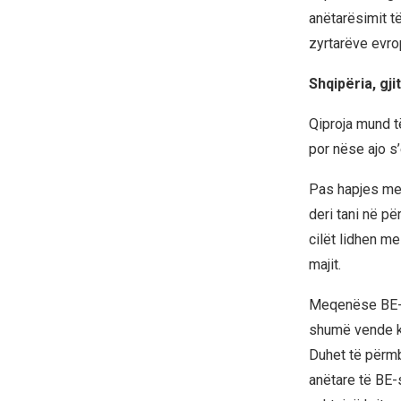
anëtarësimit të 
zyrtarëve evrop
Shqipëria, gji
Qiproja mund të
por nëse ajo s’
Pas hapjes me 
deri tani në pë
cilët lidhen me
majit.
Meqenëse BE-ja
shumë vende ka
Duhet të përmb
anëtare të BE-s