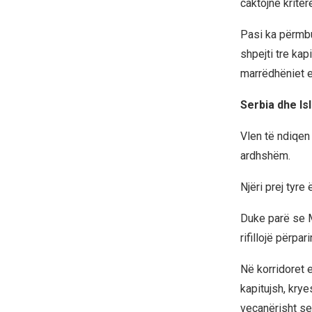
caktojnë kriter
Pasi ka përmbu
shpejti tre kap
marrëdhëniet e
Serbia dhe Isl
Vlen të ndiqen 
ardhshëm.
Njëri prej tyre
Duke parë se Ma
rifillojë përpa
Në korridoret 
kapitujsh, kry
veçanërisht se