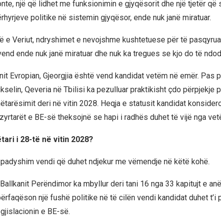
onte, një që lidhet me funksionimin e gjyqësorit dhe një tjetër që
rhyrjeve politike në sistemin gjyqësor, ende nuk janë miratuar.
e Veriut, ndryshimet e nevojshme kushtetuese për të pasqyruar
vend ende nuk janë miratuar dhe nuk ka tregues se kjo do të ndod
it Evropian, Gjeorgjia është vend kandidat vetëm në emër. Pas p
elin, Qeveria në Tbilisi ka pezulluar praktikisht çdo përpjekje p
ëtarësimit deri në vitin 2028. Heqja e statusit kandidat konsider
yrtarët e BE-së theksojnë se hapi i radhës duhet të vijë nga vetë
ëtari i 28-të në vitin 2028?
ë padyshim vendi që duhet ndjekur me vëmendje në këtë kohë.
 Ballkanit Perëndimor ka mbyllur deri tani 16 nga 33 kapitujt e anë
 përfaqëson një fushë politike në të cilën vendi kandidat duhet t’i
egjislacionin e BE-së.