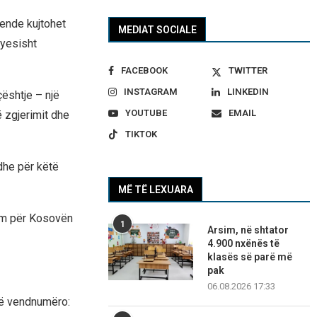
 ende kujtohet
MEDIAT SOCIALE
ryesisht
FACEBOOK
TWITTER
INSTAGRAM
LINKEDIN
çështje – një
YOUTUBE
EMAIL
ë zgjerimit dhe
TIKTOK
dhe për këtë
MË TË LEXUARA
sim për Kosovën
1
Arsim, në shtator
4.900 nxënës të
klasës së parë më
pak
06.08.2026 17:33
në vendnumëro: