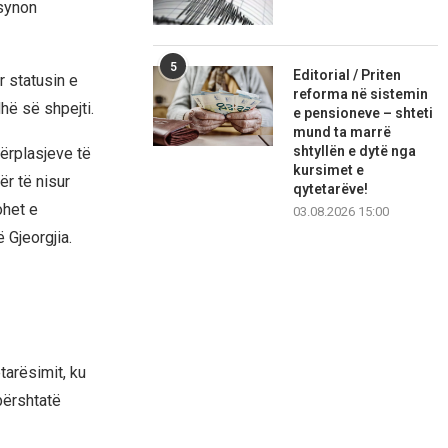
 synon
5
Editorial / Priten
 statusin e
reforma në sistemin
hë së shpejti.
e pensioneve – shteti
mund ta marrë
shtyllën e dytë nga
ërplasjeve të
kursimet e
ër të nisur
qytetarëve!
ohet e
03.08.2026 15:00
 Gjeorgjia.
tarësimit, ku
 përshtatë