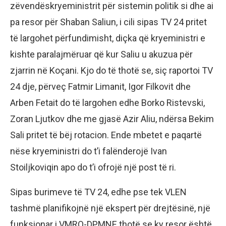
zëvendëskryeministrit për sistemin politik si dhe ai
pa resor për Shaban Saliun, i cili sipas TV 24 pritet
të largohet përfundimisht, diçka që kryeministri e
kishte paralajmëruar që kur Saliu u akuzua për
zjarrin në Koçani. Kjo do të thotë se, siç raportoi TV
24 dje, përveç Fatmir Limanit, Igor Filkovit dhe
Arben Fetait do të largohen edhe Borko Ristevski,
Zoran Ljutkov dhe me gjasë Azir Aliu, ndërsa Bekim
Sali pritet të bëj rotacion. Ende mbetet e paqartë
nëse kryeministri do t’i falënderojë Ivan
Stoiljkoviqin apo do t’i ofrojë një post të ri.
Sipas burimeve të TV 24, edhe pse tek VLEN
tashmë planifikojnë një ekspert për drejtësinë, një
funksionar i VMRO-DPMNE thotë se ky resor është