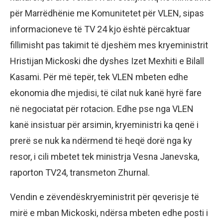
për Marrëdhënie me Komunitetet për VLEN, sipas
informacioneve të TV 24 kjo është përcaktuar
fillimisht pas takimit të djeshëm mes kryeministrit
Hristijan Mickoski dhe dyshes Izet Mexhiti e Bilall
Kasami. Për më tepër, tek VLEN mbeten edhe
ekonomia dhe mjedisi, të cilat nuk kanë hyrë fare
në negociatat për rotacion. Edhe pse nga VLEN
kanë insistuar për arsimin, kryeministri ka qenë i
prerë se nuk ka ndërmend të heqë dorë nga ky
resor, i cili mbetet tek ministrja Vesna Janevska,
raporton TV24, transmeton Zhurnal.
Vendin e zëvendëskryeministrit për qeverisje të
mirë e mban Mickoski, ndërsa mbeten edhe posti i