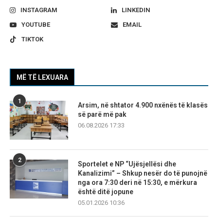
INSTAGRAM
LINKEDIN
YOUTUBE
EMAIL
TIKTOK
MË TË LEXUARA
1
Arsim, në shtator 4.900 nxënës të klasës
së parë më pak
06.08.2026 17:33
2
Sportelet e NP “Ujësjellësi dhe
Kanalizimi” – Shkup nesër do të punojnë
nga ora 7:30 deri në 15:30, e mërkura
është ditë jopune
05.01.2026 10:36