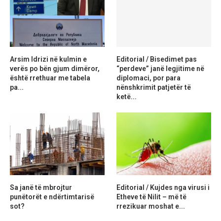
Arsim Idrizi në kulmin e
Editorial / Bisedimet pas
verës po bën gjum dimëror,
“perdeve” janë legjitime në
është rrethuar me tabela
diplomaci, por para
pa...
nënshkrimit patjetër të
ketë...
Sa janë të mbrojtur
Editorial / Kujdes nga virusi i
punëtorët e ndërtimtarisë
Etheve të Nilit – më të
sot?
rrezikuar moshat e...