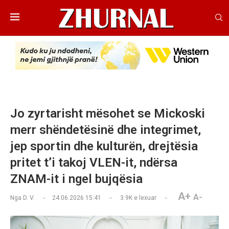
Jo zyrtarisht mësohet se Mickoski
merr shëndetësinë dhe integrimet,
jep sportin dhe kulturën, drejtësia
pritet t’i takoj VLEN-it, ndërsa
ZNAM-it i ngel bujqësia
A+
A-
Nga
D. V.
24.06.2026 15:41
3.9K
e lexuar