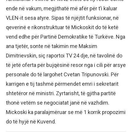
ende në vakum, megjithatë më afër për t’i kaluar
VLEN-it sesa atyre. Sipas të njëjtit funksionar, në
qeverinë e rikonstruktuar të Mickoskit do të ketë
vend edhe për Partinë Demokratike të Turkëve. Nga
ana tjetër, sonte në takimin me Maksim
Dimitrievskin, siç raportoi TV 24 dje, në tavolinë do
të jetë oferta për bujqësinë resor nga i cili për arsye
personale do të largohet Cvetan Tripunovski. Për
karrigen e tij tashmë përmendet emri i sekretarit
shtetëror në ministri. Zyrtarisht, të gjitha partitë
thonë vetëm se negociatat janë në vazhdim.
Mickoski ka paralajmëruar se më 1 korrik propozimi
do të hyjë në Kuvend.