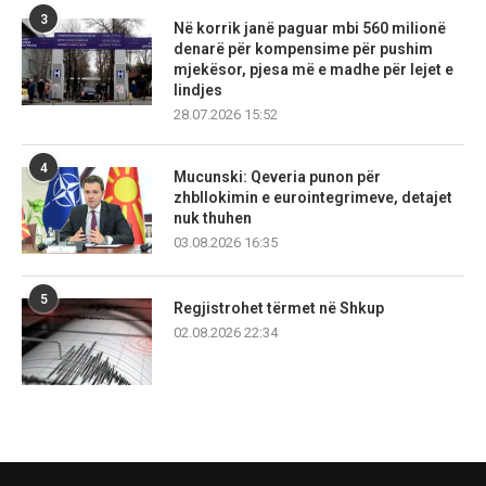
3
Në korrik janë paguar mbi 560 milionë
denarë për kompensime për pushim
mjekësor, pjesa më e madhe për lejet e
lindjes
28.07.2026 15:52
4
Mucunski: Qeveria punon për
zhbllokimin e eurointegrimeve, detajet
nuk thuhen
03.08.2026 16:35
5
Regjistrohet tërmet në Shkup
02.08.2026 22:34