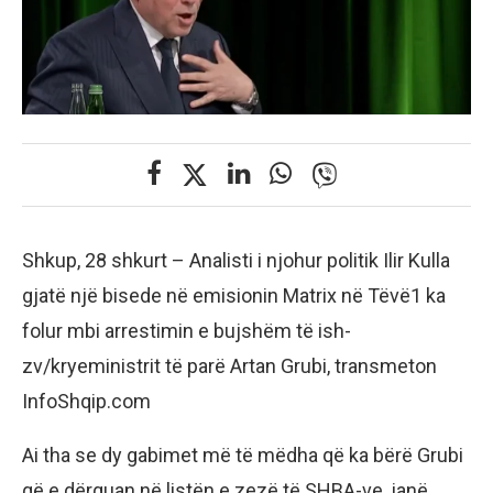
Shkup, 28 shkurt – Analisti i njohur politik Ilir Kulla
gjatë një bisede në emisionin Matrix në Tëvë1 ka
folur mbi arrestimin e bujshëm të ish-
zv/kryeministrit të parë Artan Grubi, transmeton
InfoShqip.com
Ai tha se dy gabimet më të mëdha që ka bërë Grubi
që e dërguan në listën e zezë të SHBA-ve, janë