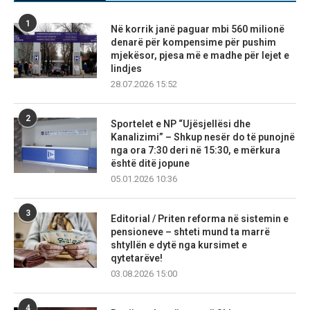
1
Në korrik janë paguar mbi 560 milionë
denarë për kompensime për pushim
mjekësor, pjesa më e madhe për lejet e
lindjes
28.07.2026 15:52
2
Sportelet e NP “Ujësjellësi dhe
Kanalizimi” – Shkup nesër do të punojnë
nga ora 7:30 deri në 15:30, e mërkura
është ditë jopune
05.01.2026 10:36
3
Editorial / Priten reforma në sistemin e
pensioneve – shteti mund ta marrë
shtyllën e dytë nga kursimet e
qytetarëve!
03.08.2026 15:00
4