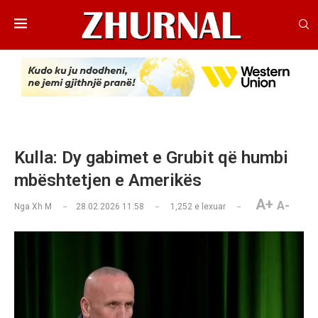
Kulla: Dy gabimet e Grubit që humbi
mbështetjen e Amerikës
A+
A-
Nga
Xh M
28.02.2026 11:58
1,252
e lexuar