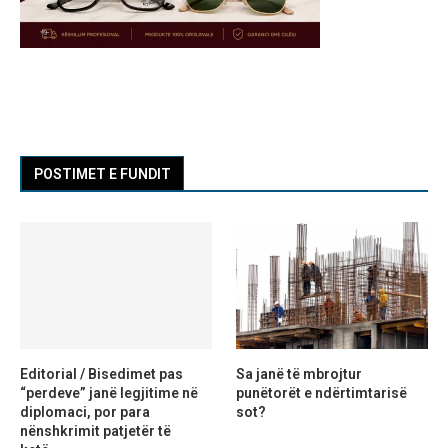
POSTIMET E FUNDIT
Editorial / Bisedimet pas
Sa janë të mbrojtur
“perdeve” janë legjitime në
punëtorët e ndërtimtarisë
diplomaci, por para
sot?
nënshkrimit patjetër të