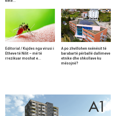
ketë...
Editorial / Kujdes nga virusi i
A po zhvillohen nxënësit të
Etheve të Nilit – më të
barabartë përballë dallimeve
rrezikuar moshat e...
etnike dhe shkollave ku
mësojnë?