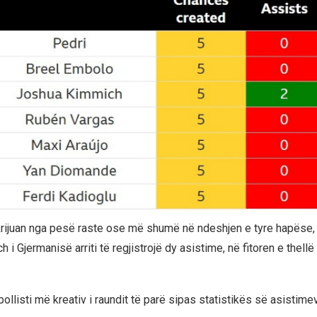
 krijuan nga pesë raste ose më shumë në ndeshjen e tyre hapëse
i Gjermanisë arriti të regjistrojë dy asistime, në fitoren e thellë
bollisti më kreativ i raundit të parë sipas statistikës së asistime