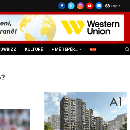
Login
HOWBIZZ
KULTURË
+ MË TEPËR…
6?