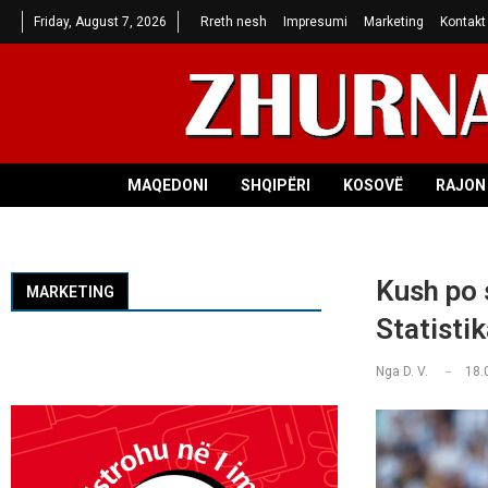
Friday, August 7, 2026
Rreth nesh
Impresumi
Marketing
Kontakt
MAQEDONI
SHQIPËRI
KOSOVË
RAJON 
Kush po 
MARKETING
Statistik
Nga
D. V.
18.