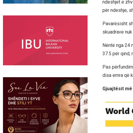
ndeshjet e zhvi
për ndeshje, sh
Pavarësisht sh
skuadrave nuk
Nëntë nga 24 n
37.5 për qind, 
Pas përfundimit
disa emra që k
Gjuajtësit më