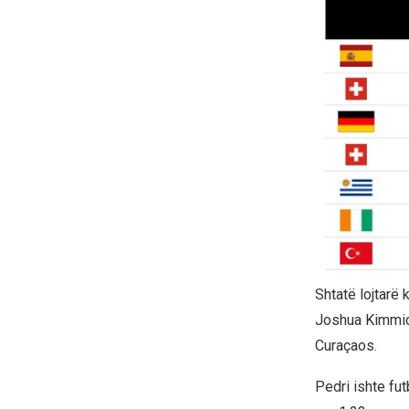
Shtatë lojtarë
Joshua Kimmich 
Curaçaos.
Pedri ishte fut