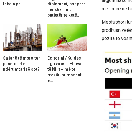
argjentinase n
tabela pa...
diplomaci, por para
më i mirë në hi
nënshkrimit
patjetër të ketë...
Mesfushori turk
prodhuan vetëm
pozita të vësht
Sa janë të mbrojtur
Editorial / Kujdes
punëtorët e
nga virusi i Etheve
ndërtimtarisë sot?
të Nilit – më të
rrezikuar moshat
e...