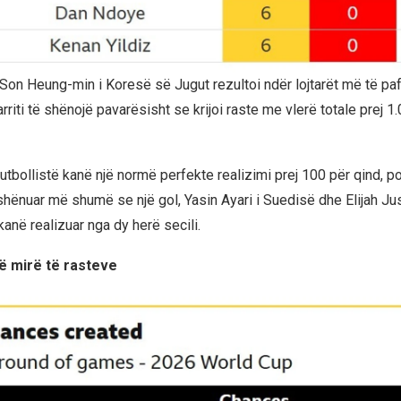
, Son Heung-min i Koresë së Jugut rezultoi ndër lojtarët më të pa
arriti të shënojë pavarësisht se krijoi raste me vlerë totale prej 1
utbollistë kanë një normë perfekte realizimi prej 100 për qind, p
 shënuar më shumë se një gol, Yasin Ayari i Suedisë dhe Elijah Ju
 kanë realizuar nga dy herë secili.
të mirë të rasteve