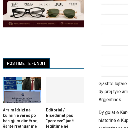
POSTIMET E FUNDIT
Gjashtë lojtar
dy prej tyre ar
Argjentinës.
Arsim Idrizi në
Editorial /
Dy golat e Kan
kulmin e verës po
Bisedimet pas
historinë e Ku
bën gjum dimëror,
“perdeve” janë
është rrethuar me
legjitime në