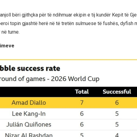
joll bëri gjithçka për të ndihmuar ekipin e tij kundër Kepit të Gj
uperoi topin gjashtë herë në të tretën sulmuese të fushës, dyfis
r në turne.
blimeve