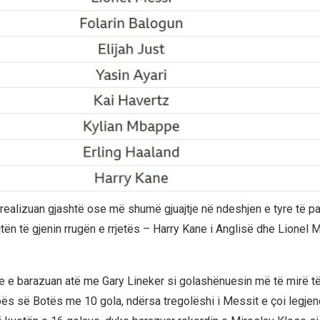
ë realizuan gjashtë ose më shumë gjuajtje në ndeshjen e tyre të p
ritën të gjenin rrugën e rrjetës – Harry Kane i Anglisë dhe Lionel 
e e barazuan atë me Gary Lineker si golashënuesin më të mirë t
pës së Botës me 10 gola, ndërsa tregolëshi i Messit e çoi legje