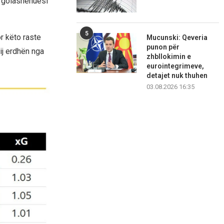
i golashënuesi
5
r këto raste
Mucunski: Qeveria
punon për
ij erdhën nga
zhbllokimin e
eurointegrimeve,
detajet nuk thuhen
03.08.2026 16:35