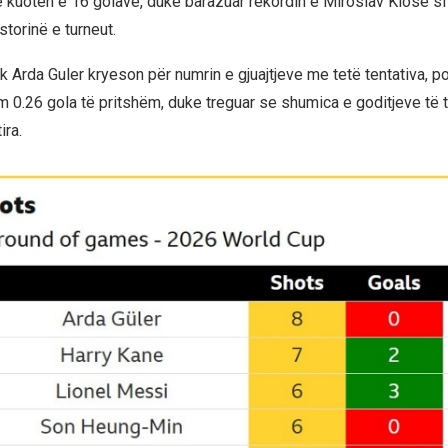
ë kuotën e 16 golave, duke barazuar rekordin e Miroslav Klose s
storinë e turneut.
 Arda Guler kryeson për numrin e gjuajtjeve me tetë tentativa, po
 0.26 gola të pritshëm, duke treguar se shumica e goditjeve të t
ira.