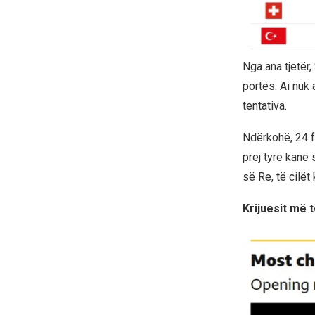
Nga ana tjetër
portës. Ai nuk 
tentativa.
Ndërkohë, 24 f
prej tyre kanë
së Re, të cilët
Krijuesit më 