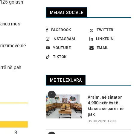
3.125 golash
MEDIAT SOCIALE
alanca mes
FACEBOOK
TWITTER
INSTAGRAM
LINKEDIN
arazimeve në
YOUTUBE
EMAIL
TIKTOK
errë në pah
MË TË LEXUARA
1
Arsim, në shtator
4.900 nxënës të
klasës së parë më
pak
06.08.2026 17:33