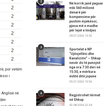
2
Në korrik janë paguar
mbi 560 milionë
denarë për
kompensime për
pushim mjekësor,
pjesa më e madhe
për lejet e lindjes
28.07.2026 15:52
3
Sportelet e NP
“Ujësjellësi dhe
Kanalizimi” – Shkup
nesër do të punojnë
nga ora 7:30 deri në
arë, por vetëm
15:30, e mërkura
Messi i
është ditë jopune
05.01.2026 10:36
ë Anglisë në
4
Regjistrohet tërmet
ndën
në Shkup
02.08.2026 22:34