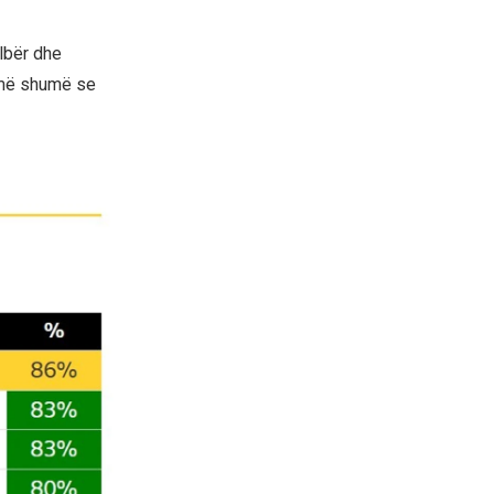
elbër dhe
h më shumë se