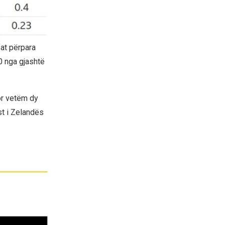
fat përpara
.0 nga gjashtë
or vetëm dy
st i Zelandës