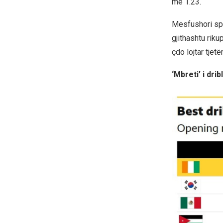
me 1.23.
Mesfushori span
gjithashtu rik
çdo lojtar tjetë
‘Mbreti’ i dri