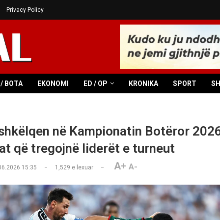
Privacy Policy
/ BOTA
EKONOMI
ED / OP
KRONIKA
SPORT
S
shkëlqen në Kampionatin Botëror 202
at që tregojnë liderët e turneut
A+
A-
06.2026 15:35
1,529
e lexuar