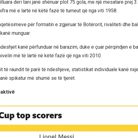
lluara deri tani janë shënuar plot 75 gola, me një mesatare prej 
ifra më e lartë në këtë fazë të turneut që nga viti 1958.
qetësimeve për formatin e zgjeruar të Botërorit, rivaliteti dhe b
 kanë munguar.
deshjet kanë përfunduar në barazim, duke e çuar përqindjen e b
nivelin më të lartë në këtë fazë që nga viti 2010.
 të raundit të parë të ndeshjeve, statistikat individuale kanë nxj
anë spikatur më shumë se të tjerët.
 aktivë