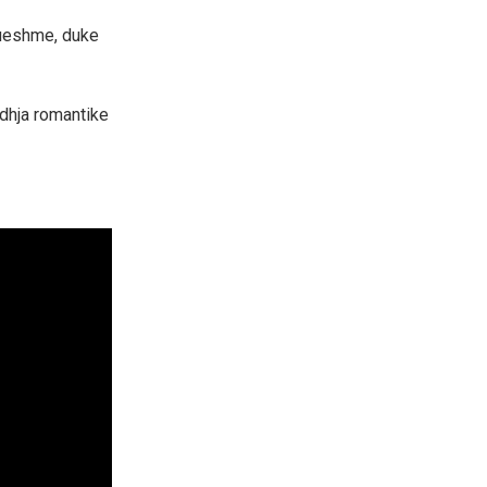
dueshme, duke
idhja romantike