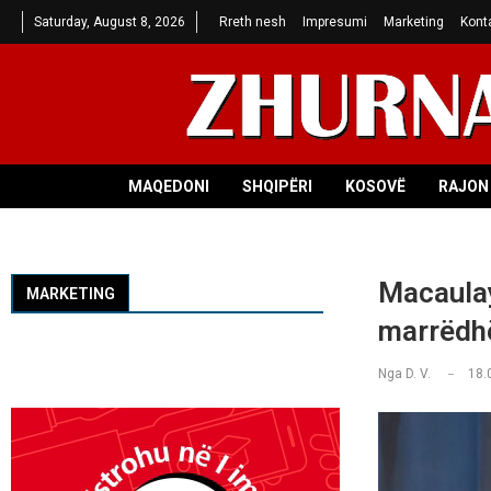
Saturday, August 8, 2026
Rreth nesh
Impresumi
Marketing
Kont
MAQEDONI
SHQIPËRI
KOSOVË
RAJON 
Macaulay
MARKETING
marrëdhë
Nga
D. V.
18.