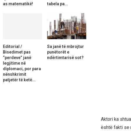
as matematikë!
tabela pa...
Editorial /
Sa janë të mbrojtur
Bisedimet pas
punëtorët e
“perdeve” janë
ndërtimtarisë sot?
legjitime në
diplomaci, por para
nënshkrimit
patjetër të ketë...
Aktori ka shtu
është fakti s