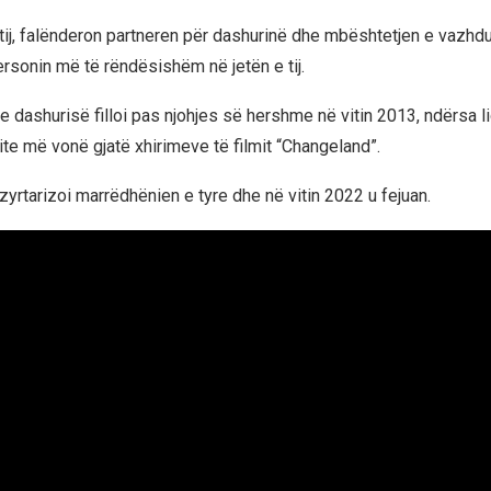
tij, falënderon partneren për dashurinë dhe mbështetjen e vazh
ersonin më të rëndësishëm në jetën e tij.
 e dashurisë filloi pas njohjes së hershme në vitin 2013, ndërsa l
ite më vonë gjatë xhirimeve të filmit “Changeland”.
zyrtarizoi marrëdhënien e tyre dhe në vitin 2022 u fejuan.