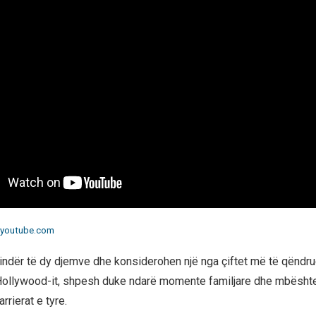
youtube.com
prindër të dy djemve dhe konsiderohen një nga çiftet më të qën
Hollywood-it, shpesh duke ndarë momente familjare dhe mbështe
rrierat e tyre.