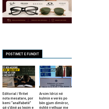
POSTIMET E FUNDIT
Editorial / Rritet
Arsim Idrizi në
nota mesatare, por
kulmin e verës po
kemi “analfabetë”
bën gjum dimëror,
që s’dinë as lexim e
është rrethuar me