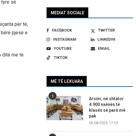
 tyre së
MEDIAT SOCIALE
eçanta për të,
FACEBOOK
TWITTER
 bërë pjesë e
INSTAGRAM
LINKEDIN
YOUTUBE
EMAIL
o ditë me të
TIKTOK
MË TË LEXUARA
1
Arsim, në shtator
4.900 nxënës të
klasës së parë më
pak
06.08.2026 17:33