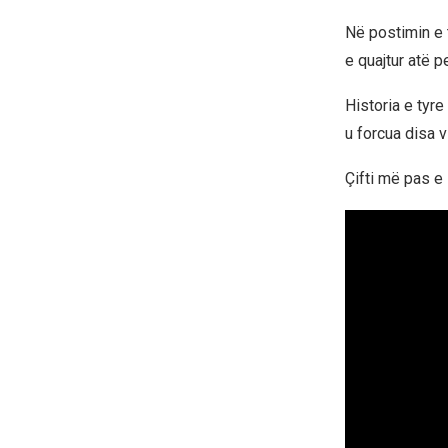
Në postimin e 
e quajtur atë p
Historia e tyre
u forcua disa v
Çifti më pas e 