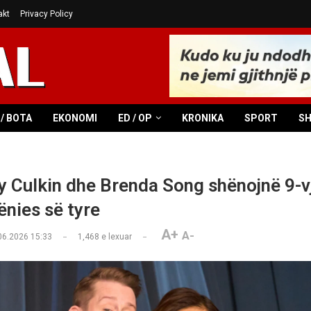
akt
Privacy Policy
/ BOTA
EKONOMI
ED / OP
KRONIKA
SPORT
S
 Culkin dhe Brenda Song shënojnë 9-vj
nies së tyre
A+
A-
06.2026 15:33
1,468
e lexuar