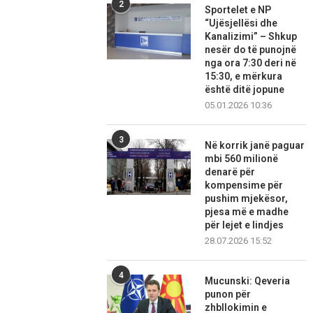
2
Sportelet e NP
“Ujësjellësi dhe
Kanalizimi” – Shkup
nesër do të punojnë
nga ora 7:30 deri në
15:30, e mërkura
është ditë jopune
05.01.2026 10:36
3
Në korrik janë paguar
mbi 560 milionë
denarë për
kompensime për
pushim mjekësor,
pjesa më e madhe
për lejet e lindjes
28.07.2026 15:52
4
Mucunski: Qeveria
punon për
zhbllokimin e