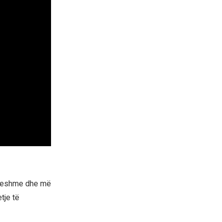
drueshme dhe më
tje të