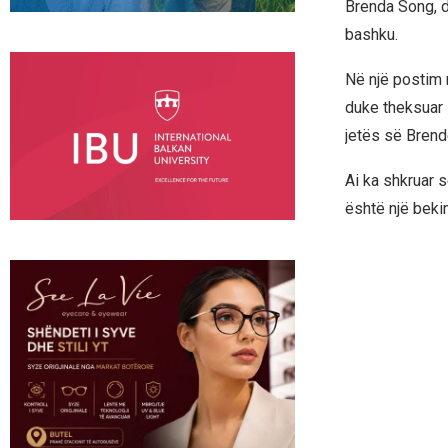
Brenda Song, d
bashku.
Në një postim n
duke theksuar 
jetës së Brend
Ai ka shkruar 
është një bekim