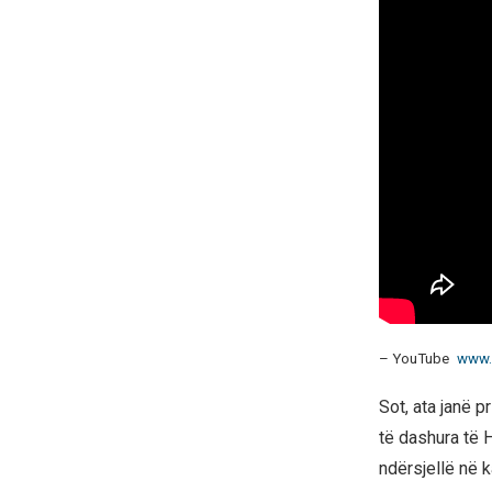
– YouTube
www.
Sot, ata janë 
të dashura të 
ndërsjellë në ka