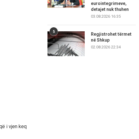
eurointegrimeve,
detajet nuk thuhen
03.08.2026 16:35
5
Regjistrohet tërmet
në Shkup
02.08.2026 22:34
që i vjen keq