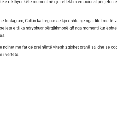
uke e kthyer këtë moment në një reflektim emocional për jetën e
ë Instagram, Culkin ka treguar se kjo është një nga ditët më të v
se jeta e tij ka ndryshuar përgjithmonë që nga momenti kur është
ës.
se ndihet me fat që prej nëntë vitesh zgjohet pranë saj dhe se çd
 i vërtetë.