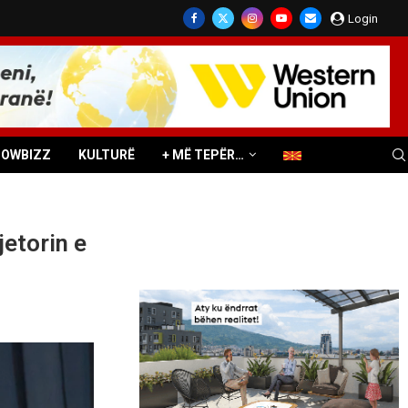
Login
HOWBIZZ
KULTURË
+ MË TEPËR…
etorin e