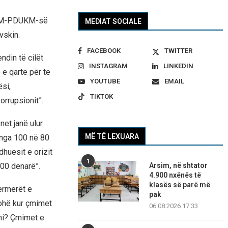
OBRM-PDUKM-së
MEDIAT SOCIALE
vskin.
FACEBOOK
TWITTER
ndin të cilët
INSTAGRAM
LINKEDIN
 e qartë për të
YOUTUBE
EMAIL
si,
TIKTOK
rrupsionit”.
net janë ulur
MË TË LEXUARA
 nga 100 në 80
dhuesit e orizit
1
Arsim, në shtator
000 denarë”.
4.900 nxënës të
klasës së parë më
fermerët e
pak
kohë kur çmimet
06.08.2026 17:33
imi? Çmimet e