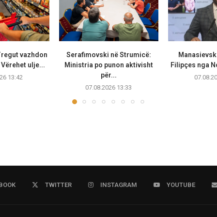
 Tregut vazhdon
Serafimovski në Strumicë:
Manasievski
Vërehet ulje...
Ministria po punon aktivisht
Filipçes nga N
për...
26 13:42
07.08.2
07.08.2026 13:33
BOOK
TWITTER
INSTAGRAM
YOUTUBE