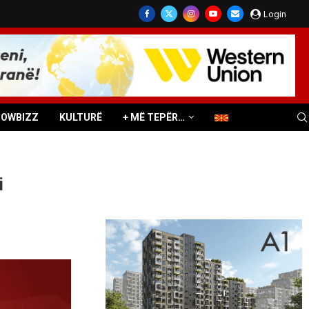
Login
HOWBIZZ
KULTURË
+ MË TEPËR…
i