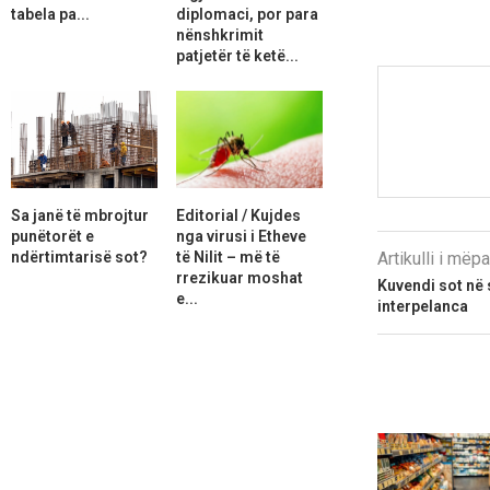
tabela pa...
diplomaci, por para
nënshkrimit
patjetër të ketë...
Sa janë të mbrojtur
Editorial / Kujdes
punëtorët e
nga virusi i Etheve
ndërtimtarisë sot?
të Nilit – më të
Artikulli i më
rrezikuar moshat
Kuvendi sot në 
e...
interpelanca