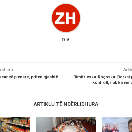
D. V.
parshëm
Arti
seancë plenare, priten gjashtë
Dimitrieska-Koçoska: Borxhi 
kontroll, nuk ka ve
ARTIKUJ TË NDËRLIDHURA