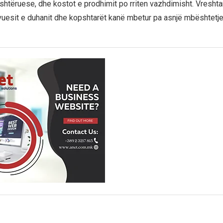
shtëruese, dhe kostot e prodhimit po rriten vazhdimisht. Vreshtari
tivuesit e duhanit dhe kopshtarët kanë mbetur pa asnjë mbështetje