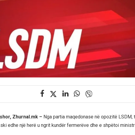
rshor, Zhurnal.mk –
Nga partia maqedonase në opozitë LSDM, 
ski edhe një herë u ngrit kundër fermerëve dhe e shpëtoi ministri