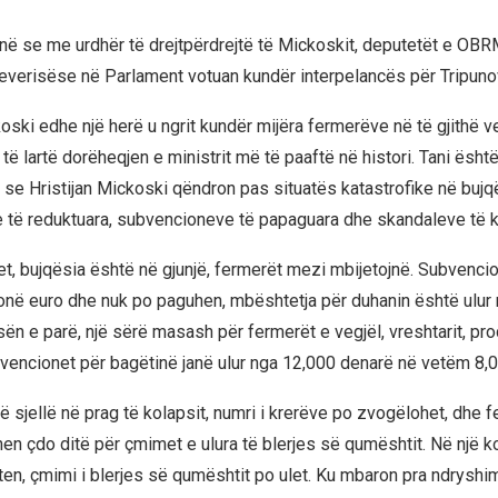
ë se me urdhër të drejtpërdrejtë të Mickoskit, deputetët e 
verisëse në Parlament votuan kundër interpelancës për Tripuno
ski edhe një herë u ngrit kundër mijëra fermerëve në të gjithë ve
ë lartë dorëheqjen e ministrit më të paaftë në histori. Tani është
t se Hristijan Mickoski qëndron pas situatës katastrofike në bujqë
të reduktuara, subvencioneve të papaguara dhe skandaleve të ko
et, bujqësia është në gjunjë, fermerët mezi mbijetojnë. Subvencio
ionë euro dhe nuk po paguhen, mbështetja për duhanin është ulur
ën e parë, një sërë masash për fermerët e vegjël, vreshtarit, pro
bvencionet për bagëtinë janë ulur nga 12,000 denarë në vetëm 8,
ë sjellë në prag të kolapsit, numri i krerëve po zvogëlohet, dhe 
en çdo ditë për çmimet e ulura të blerjes së qumështit. Në një 
riten, çmimi i blerjes së qumështit po ulet. Ku mbaron pra ndrysh