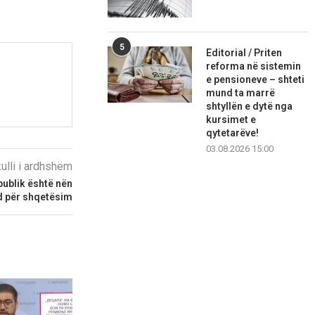
5
Editorial / Priten
reforma në sistemin
e pensioneve – shteti
mund ta marrë
shtyllën e dytë nga
kursimet e
qytetarëve!
03.08.2026 15:00
kulli i ardhshëm
publik është nën
nd për shqetësim