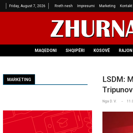
Friday, August 7, 2026
Rreth nesh
Impresumi
Marketing
Kontakt
MAQEDONI
SHQIPËRI
KOSOVË
RAJON 
LSDM: Mi
MARKETING
Tripunov
Nga
D. V.
11.