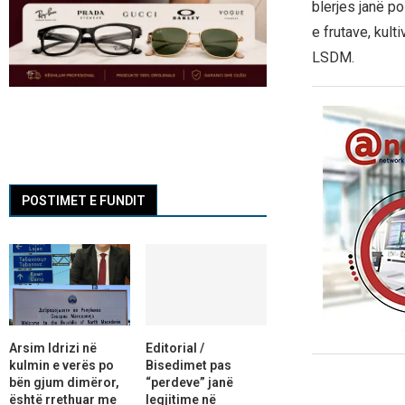
blerjes janë po
e frutave, kul
LSDM.
POSTIMET E FUNDIT
Arsim Idrizi në
Editorial /
kulmin e verës po
Bisedimet pas
bën gjum dimëror,
“perdeve” janë
është rrethuar me
legjitime në