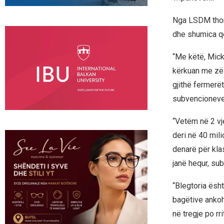
Nga LSDM thon
dhe shumica qe
“Me këtë, Micko
kërkuan me zë t
gjithë fermerë
subvencioneve 
“Vetëm në 2 vj
deri në 40 mil
denarë për klas
janë hequr, su
“Blegtoria ësht
bagëtive ankoh
në tregje po r