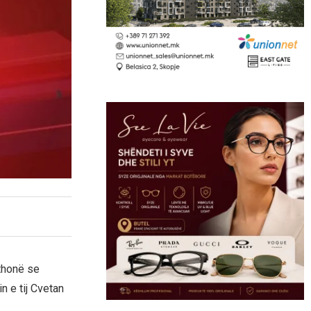
thonë se
n e tij Cvetan