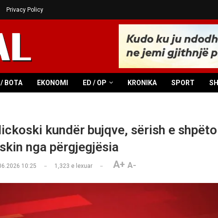
Privacy Policy
/ BOTA
EKONOMI
ED / OP
KRONIKA
SPORT
S
ckoski kundër bujqve, sërish e shpëto
skin nga përgjegjësia
A+
A-
06.2026 10:25
1,323
e lexuar