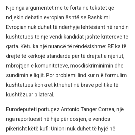
Një nga argumentet më të forta në tekstet që
ndjekin debatin evropian është se Bashkimi
Evropian nuk duhet të ndërhyjë lehtësisht në rendin
kushtetues të një vendi kandidat jashtë kritereve të
qarta. Këtu ka një nuancë të rëndësishme: BE ka të
drejtë të kërkojë standarde për të drejtat e njeriut,
mbrojtjen e komuniteteve, mosdiskriminimin dhe
sundimin e ligjit. Por problemi lind kur një formulim
kushtetues konkret kthehet në bravë politike të
kushtëzuar bilateral.
Eurodeputeti portugez Antonio Tanger Correa, një
nga raportuesit në hije për dosjen, e vendos
pikërisht këtë kufi: Unioni nuk duhet të hyjë në