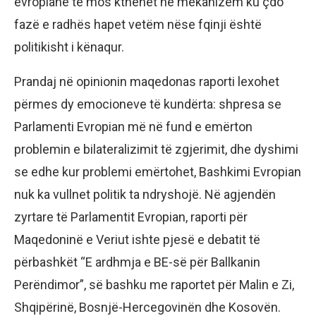
evropiane të mos kthehet në mekanizëm ku çdo
fazë e radhës hapet vetëm nëse fqinji është
politikisht i kënaqur.
Prandaj në opinionin maqedonas raporti lexohet
përmes dy emocioneve të kundërta: shpresa se
Parlamenti Evropian më në fund e emërton
problemin e bilateralizimit të zgjerimit, dhe dyshimi
se edhe kur problemi emërtohet, Bashkimi Evropian
nuk ka vullnet politik ta ndryshojë. Në agjendën
zyrtare të Parlamentit Evropian, raporti për
Maqedoninë e Veriut ishte pjesë e debatit të
përbashkët “E ardhmja e BE-së për Ballkanin
Perëndimor”, së bashku me raportet për Malin e Zi,
Shqipërinë, Bosnjë-Hercegovinën dhe Kosovën.