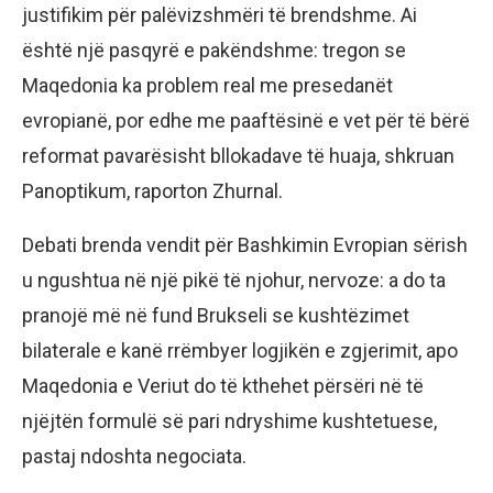
justifikim për palëvizshmëri të brendshme. Ai
është një pasqyrë e pakëndshme: tregon se
Maqedonia ka problem real me presedanët
evropianë, por edhe me paaftësinë e vet për të bërë
reformat pavarësisht bllokadave të huaja, shkruan
Panoptikum, raporton Zhurnal.
Debati brenda vendit për Bashkimin Evropian sërish
u ngushtua në një pikë të njohur, nervoze: a do ta
pranojë më në fund Brukseli se kushtëzimet
bilaterale e kanë rrëmbyer logjikën e zgjerimit, apo
Maqedonia e Veriut do të kthehet përsëri në të
njëjtën formulë së pari ndryshime kushtetuese,
pastaj ndoshta negociata.