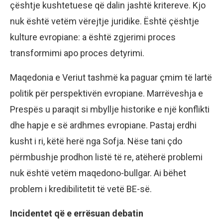
çështje kushtetuese që dalin jashtë kritereve. Kjo
nuk është vetëm vërejtje juridike. Është çështje
kulture evropiane: a është zgjerimi proces
transformimi apo proces detyrimi.
Maqedonia e Veriut tashmë ka paguar çmim të lartë
politik për perspektivën evropiane. Marrëveshja e
Prespës u paraqit si mbyllje historike e një konflikti
dhe hapje e së ardhmes evropiane. Pastaj erdhi
kusht i ri, këtë herë nga Sofja. Nëse tani çdo
përmbushje prodhon listë të re, atëherë problemi
nuk është vetëm maqedono-bullgar. Ai bëhet
problem i kredibilitetit të vetë BE-së.
Incidentet që e errësuan debatin