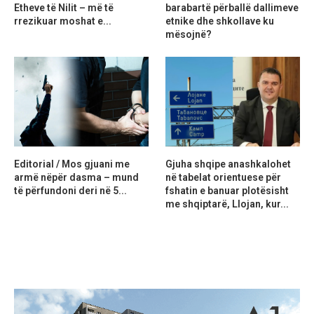
Etheve të Nilit – më të
barabartë përballë dallimeve
rrezikuar moshat e...
etnike dhe shkollave ku
mësojnë?
Editorial / Mos gjuani me
Gjuha shqipe anashkalohet
armë nëpër dasma – mund
në tabelat orientuese për
të përfundoni deri në 5...
fshatin e banuar plotësisht
me shqiptarë, Llojan, kur...