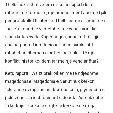
Thelbi nuk është vetëm nëse në raport do të
mbetet një formulim, një amendament apo një fjali
për protokollet bilaterale. Thelbi është shumë më i
thellë: a mund të vlerësohet një vend kandidat
sipas kritereve të Kopenhagës, sundimit të ligjit
dhe përparimit institucional, nëse paralelisht
mbahet në dhomën e pritjes për shkak të një
konflikti historiko-identitar me një vend anëtar?
Këtu raporti i Waitz prek pikën më të ndjeshme
maqedonase. Maqedonia e Veriut nuk kërkon
tolerancë evropiane për korrupsionin, gjyqësorin e
politizuar apo institucionet e dobëta. As nuk duhet
ta kërkojë. Por ka të drejtë të kërkojë që rruga