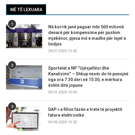
MË TË LEXUARA
1
Në korrik janë paguar mbi 560 milionë
denarë për kompensime për pushim
mjekësor, pjesa më e madhe për lejet e
lindjes
28.07.2026 15:52
2
Sportelet e NP “Ujësjellësi dhe
Kanalizimi” – Shkup nesër do të punojnë
nga ora 7:30 deri në 15:30, e mërkura
është ditë jopune
05.01.2026 10:36
3
DAP-i e fillon fazën e tretë të projektit
fatura elektronike
04.06.2026 13:52