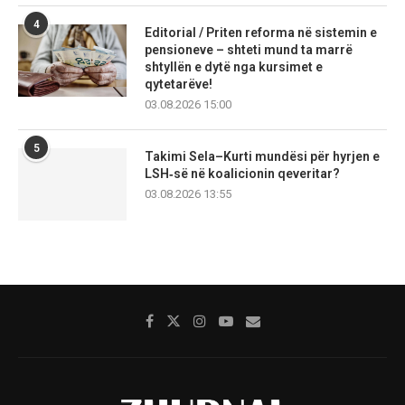
4
Editorial / Priten reforma në sistemin e
pensioneve – shteti mund ta marrë
shtyllën e dytë nga kursimet e
qytetarëve!
03.08.2026 15:00
5
Takimi Sela–Kurti mundësi për hyrjen e
LSH‑së në koalicionin qeveritar?
03.08.2026 13:55