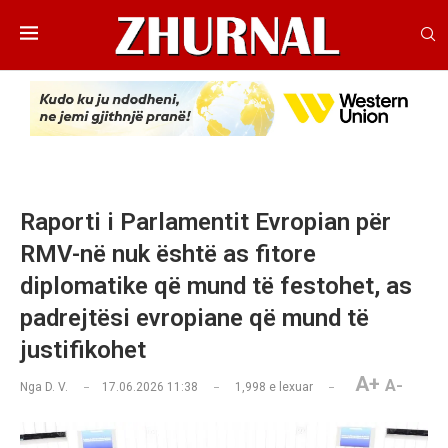
Raporti i Parlamentit Evropian për
RMV-në nuk është as fitore
diplomatike që mund të festohet, as
padrejtësi evropiane që mund të
justifikohet
A+
A-
Nga
D. V.
17.06.2026 11:38
1,998
e lexuar