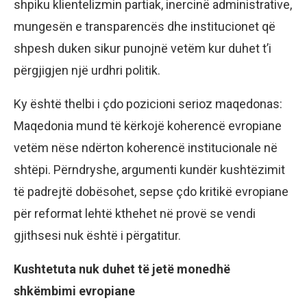
shpiku klientelizmin partiak, inercinë administrative,
mungesën e transparencës dhe institucionet që
shpesh duken sikur punojnë vetëm kur duhet t’i
përgjigjen një urdhri politik.
Ky është thelbi i çdo pozicioni serioz maqedonas:
Maqedonia mund të kërkojë koherencë evropiane
vetëm nëse ndërton koherencë institucionale në
shtëpi. Përndryshe, argumenti kundër kushtëzimit
të padrejtë dobësohet, sepse çdo kritikë evropiane
për reformat lehtë kthehet në provë se vendi
gjithsesi nuk është i përgatitur.
Kushtetuta nuk duhet të jetë monedhë
shkëmbimi evropiane