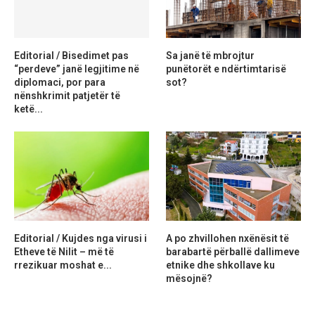
Editorial / Bisedimet pas
Sa janë të mbrojtur
“perdeve” janë legjitime në
punëtorët e ndërtimtarisë
diplomaci, por para
sot?
nënshkrimit patjetër të
ketë...
Editorial / Kujdes nga virusi i
A po zhvillohen nxënësit të
Etheve të Nilit – më të
barabartë përballë dallimeve
rrezikuar moshat e...
etnike dhe shkollave ku
mësojnë?