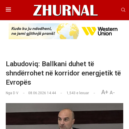
Labudoviq: Ballkani duhet të
shndërrohet në korridor energjetik të
Evropës
A+
A-
Nga
D V
08.06.2026 14:44
1,543
e lexuar