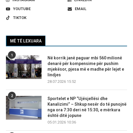
YOUTUBE
EMAIL
TIKTOK
MË TË LEXUARA
1
Në korrik janë paguar mbi 560 milionë
denarë për kompensime për pushim
mjekësor, pjesa më e madhe për lejet e
lindjes
28.07.2026 15:52
2
Sportelet e NP “Ujësjellësi dhe
Kanalizimi” – Shkup nesër do të punojnë
nga ora 7:30 deri në 15:30, e mërkura
është ditë jopune
05.01.2026 10:36