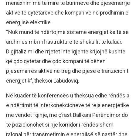
menaxhim më të mirë të burimeve dhe pjesëmarrje
aktive të qytetarëve dhe kompanive në prodhimin e
energjisë elektrike.
“Nuk mund të ndërtojmë sisteme energjetike të së
ardhmes mbi infrastrukturë të shekullit të kaluar.
Digjitalizimi dhe rrjetet inteligjente krijojnë kushte
që çdo qytetar dhe çdo kompani të bëhen
pjesëmarrës aktivë në treg dhe pjesë e tranzicionit
energjetik”, theksoi Labudoviq.
Në kuadër të konferencës u theksua edhe rëndësia
e ndërtimit të interkonekcioneve të reja energjetike
me vendet fqinje, me ç’rast Ballkani Perëndimor do
të pozicionohet si një korridor i rëndësishëm
rajonal për transmetimin e energjisë së pastër dhe