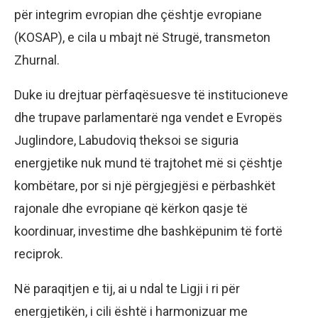
për integrim evropian dhe çështje evropiane
(KOSAP), e cila u mbajt në Strugë, transmeton
Zhurnal.
Duke iu drejtuar përfaqësuesve të institucioneve
dhe trupave parlamentarë nga vendet e Evropës
Juglindore, Labudoviq theksoi se siguria
energjetike nuk mund të trajtohet më si çështje
kombëtare, por si një përgjegjësi e përbashkët
rajonale dhe evropiane që kërkon qasje të
koordinuar, investime dhe bashkëpunim të fortë
reciprok.
Në paraqitjen e tij, ai u ndal te Ligji i ri për
energjetikën, i cili është i harmonizuar me