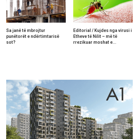
Sa janë të mbrojtur
Editorial / Kujdes nga virusi i
punëtorët e ndërtimtarisë
Etheve të Nilit – më të
sot?
rrezikuar moshat e...