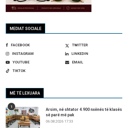
MEDIAT SOCIALE
FACEBOOK
TWITTER
INSTAGRAM
LINKEDIN
YOUTUBE
EMAIL
TIKTOK
MË TË LEXUARA
1
Arsim, në shtator 4.900 nxënës të klasës
së parë më pak
06.08.2026 17:33