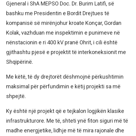
Gjeneral i ShA MEPSO Doc. Dr. Burim Latifi, së
bashku me Presidentin e Bordit Drejtues të
kompanisë së mirënjohur kroate Konçar, Gordan
Kolak, vazhduan me inspektimin e punimeve në
nënstacionin e ri 400 kV pranë Ohrit, i cili është
gjithashtu pjesë e projektit të interkoneksionit me
Shqipërinë.
Me këtë, të dy drejtorët dëshmojnë përkushtimin
maksimal për përfundimin e këtij projekti sa më
shpejtë.
Ky është një projekt që e tejkalon logjikën klasike
infrastrukturore. Me të, shteti ynë fiton siguri më të
madhe energjetike, lidhje më të mira rajonale dhe