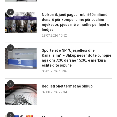
2
Në korrik janë paguar mbi 560 milionë
denarë për kompensime për pushim
mjekësor, pjesa më e madhe për lejet e
lindjes
28.07.2026 15:52
3
Sportelet e NP “Ujësjellësi dhe
Kanalizimi” – Shkup nesër do të punojnë
nga ora 7:30 deri në 15:30, e mërkura
është ditë jopune
05.01.2026 10:36
4
Regjistrohet tërmet në Shkup
02.08.2026 22:34
5