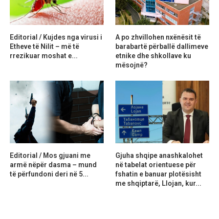
Editorial / Kujdes nga virusi i
A po zhvillohen nxënësit të
Etheve të Nilit – më të
barabartë përballë dallimeve
rrezikuar moshat e...
etnike dhe shkollave ku
mësojnë?
Editorial / Mos gjuani me
Gjuha shqipe anashkalohet
armë nëpër dasma – mund
në tabelat orientuese për
të përfundoni deri në 5...
fshatin e banuar plotësisht
me shqiptarë, Llojan, kur...