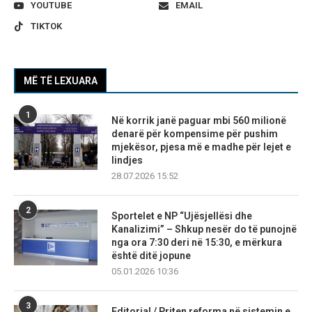
YOUTUBE
EMAIL
TIKTOK
MË TË LEXUARA
1
Në korrik janë paguar mbi 560 milionë
denarë për kompensime për pushim
mjekësor, pjesa më e madhe për lejet e
lindjes
28.07.2026 15:52
2
Sportelet e NP “Ujësjellësi dhe
Kanalizimi” – Shkup nesër do të punojnë
nga ora 7:30 deri në 15:30, e mërkura
është ditë jopune
05.01.2026 10:36
3
Editorial / Priten reforma në sistemin e