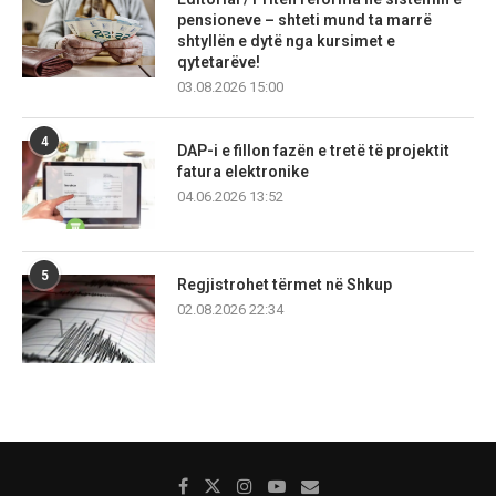
pensioneve – shteti mund ta marrë
shtyllën e dytë nga kursimet e
qytetarëve!
03.08.2026 15:00
4
DAP-i e fillon fazën e tretë të projektit
fatura elektronike
04.06.2026 13:52
5
Regjistrohet tërmet në Shkup
02.08.2026 22:34