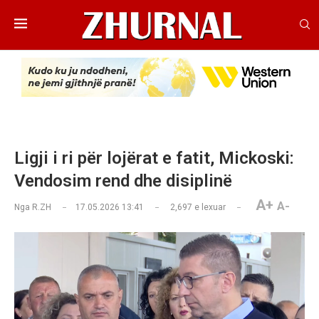
Ligji i ri për lojërat e fatit, Mickoski:
Vendosim rend dhe disiplinë
A+
A-
Nga
R.ZH
17.05.2026 13:41
2,697
e lexuar