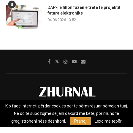
5
DAP-i e fillon fazën e tretë të projektit
fatura elektronike
04.06.2026 13:52
Kjo faqe interneti përdor cookies për të përmirësuar përvojën tuaj.
Rreth nesh
Impresumi
Marketing
Kontakt
Ne do të supozojmë se jeni dakord me këtë, por mund të
Privacy Policy
çregjistroheni nëse dëshironi.
Pranoj
Lexo më tepër
Zhurnal.mk është Agjenci e Lajmeve e pavarur, e themeluar në vitin
2009, që e mbulon Maqedoninë, Kosovën, Shqipërinë edhe lajmet