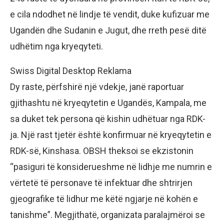
e cila ndodhet në lindje të vendit, duke kufizuar me
Ugandën dhe Sudanin e Jugut, dhe rreth pesë ditë
udhëtim nga kryeqyteti.
Swiss Digital Desktop Reklama
Dy raste, përfshirë një vdekje, janë raportuar
gjithashtu në kryeqytetin e Ugandës, Kampala, me
sa duket tek persona që kishin udhëtuar nga RDK-
ja. Një rast tjetër është konfirmuar në kryeqytetin e
RDK-së, Kinshasa. OBSH theksoi se ekzistonin
“pasiguri të konsiderueshme në lidhje me numrin e
vërtetë të personave të infektuar dhe shtrirjen
gjeografike të lidhur me këtë ngjarje në kohën e
tanishme”. Megjithatë, organizata paralajmëroi se