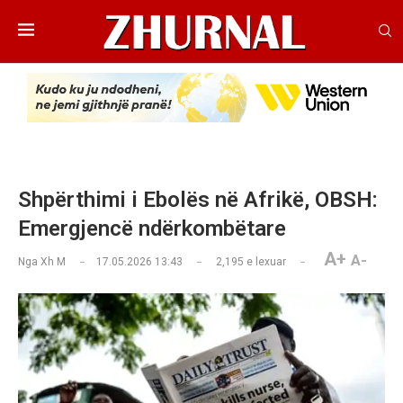
Shpërthimi i Ebolës në Afrikë, OBSH:
Emergjencë ndërkombëtare
A+
A-
Nga
Xh M
17.05.2026 13:43
2,195
e lexuar