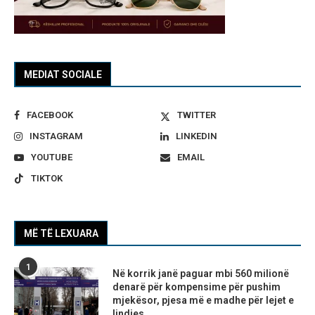
MEDIAT SOCIALE
FACEBOOK
TWITTER
INSTAGRAM
LINKEDIN
YOUTUBE
EMAIL
TIKTOK
MË TË LEXUARA
1
Në korrik janë paguar mbi 560 milionë
denarë për kompensime për pushim
mjekësor, pjesa më e madhe për lejet e
lindjes