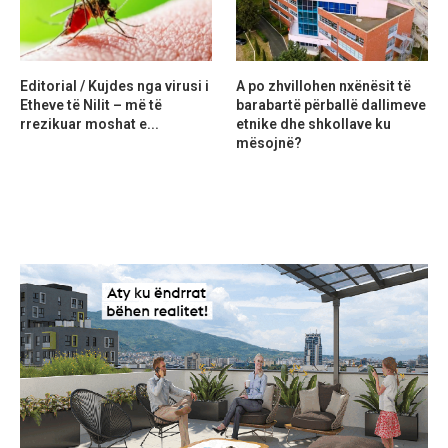
Editorial / Kujdes nga virusi i
A po zhvillohen nxënësit të
Etheve të Nilit – më të
barabartë përballë dallimeve
rrezikuar moshat e...
etnike dhe shkollave ku
mësojnë?