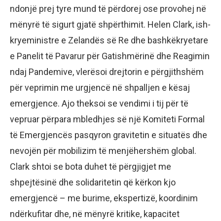
ndonjë prej tyre mund të përdorej ose provohej në
mënyrë të sigurt gjatë shpërthimit. Helen Clark, ish-
kryeministre e Zelandës së Re dhe bashkëkryetare
e Panelit të Pavarur për Gatishmërinë dhe Reagimin
ndaj Pandemive, vlerësoi drejtorin e përgjithshëm
për veprimin me urgjencë në shpalljen e kësaj
emergjence. Ajo theksoi se vendimi i tij për të
vepruar përpara mbledhjes së një Komiteti Formal
të Emergjencës pasqyron gravitetin e situatës dhe
nevojën për mobilizim të menjëhershëm global.
Clark shtoi se bota duhet të përgjigjet me
shpejtësinë dhe solidaritetin që kërkon kjo
emergjencë – me burime, ekspertizë, koordinim
ndërkufitar dhe, në mënyrë kritike, kapacitet