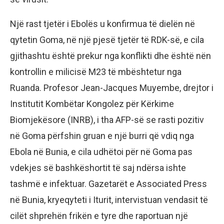
Një rast tjetër i Ebolës u konfirmua të dielën në
qytetin Goma, në një pjesë tjetër të RDK-së, e cila
gjithashtu është prekur nga konflikti dhe është nën
kontrollin e milicisë M23 të mbështetur nga
Ruanda. Profesor Jean-Jacques Muyembe, drejtor i
Institutit Kombëtar Kongolez për Kërkime
Biomjekësore (INRB), i tha AFP-së se rasti pozitiv
në Goma përfshin gruan e një burri që vdiq nga
Ebola në Bunia, e cila udhëtoi për në Goma pas
vdekjes së bashkëshortit të saj ndërsa ishte
tashmë e infektuar. Gazetarët e Associated Press
në Bunia, kryeqyteti i Iturit, intervistuan vendasit të
cilët shprehën frikën e tyre dhe raportuan një