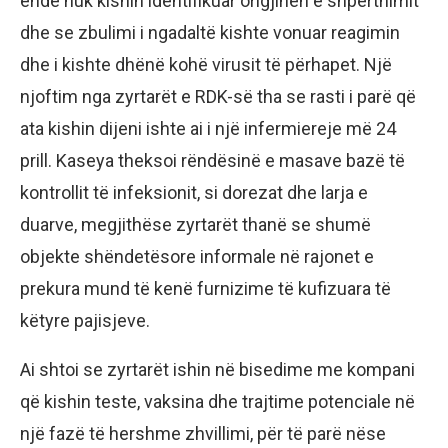
ende nuk kishin identifikuar origjinën e shpërthimit
dhe se zbulimi i ngadaltë kishte vonuar reagimin
dhe i kishte dhënë kohë virusit të përhapet. Një
njoftim nga zyrtarët e RDK-së tha se rasti i parë që
ata kishin dijeni ishte ai i një infermiereje më 24
prill. Kaseya theksoi rëndësinë e masave bazë të
kontrollit të infeksionit, si dorezat dhe larja e
duarve, megjithëse zyrtarët thanë se shumë
objekte shëndetësore informale në rajonet e
prekura mund të kenë furnizime të kufizuara të
këtyre pajisjeve.
Ai shtoi se zyrtarët ishin në bisedime me kompani
që kishin teste, vaksina dhe trajtime potenciale në
një fazë të hershme zhvillimi, për të parë nëse