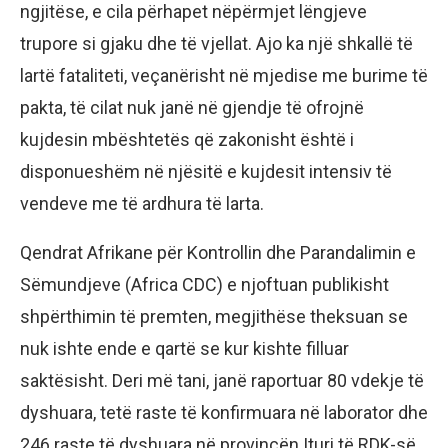
ngjitëse, e cila përhapet nëpërmjet lëngjeve
trupore si gjaku dhe të vjellat. Ajo ka një shkallë të
lartë fataliteti, veçanërisht në mjedise me burime të
pakta, të cilat nuk janë në gjendje të ofrojnë
kujdesin mbështetës që zakonisht është i
disponueshëm në njësitë e kujdesit intensiv të
vendeve me të ardhura të larta.
Qendrat Afrikane për Kontrollin dhe Parandalimin e
Sëmundjeve (Africa CDC) e njoftuan publikisht
shpërthimin të premten, megjithëse theksuan se
nuk ishte ende e qartë se kur kishte filluar
saktësisht. Deri më tani, janë raportuar 80 vdekje të
dyshuara, tetë raste të konfirmuara në laborator dhe
246 raste të dyshuara në provincën Ituri të RDK-së,