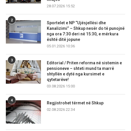
28.07.2026 15:52
2
Sportelet e NP “Ujësjellësi dhe
Kanalizimi” – Shkup nesër do të punojnë
nga ora 7:30 deri në 15:30, e mërkura
është ditë jopune
05.01.2026 10:36
3
Editorial / Priten reforma në sistemin e
pensioneve – shteti mund ta marrë
shtyllën e dytë nga kursimet e
qytetarëve!
03.08.2026 15:00
4
Regjistrohet tërmet në Shkup
02.08.2026 22:34