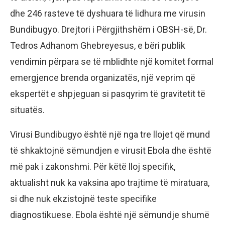
dhe 246 rasteve të dyshuara të lidhura me virusin
Bundibugyo. Drejtori i Përgjithshëm i OBSH-së, Dr.
Tedros Adhanom Ghebreyesus, e bëri publik
vendimin përpara se të mblidhte një komitet formal
emergjence brenda organizatës, një veprim që
ekspertët e shpjeguan si pasqyrim të gravitetit të
situatës.
Virusi Bundibugyo është një nga tre llojet që mund
të shkaktojnë sëmundjen e virusit Ebola dhe është
më pak i zakonshmi. Për këtë lloj specifik,
aktualisht nuk ka vaksina apo trajtime të miratuara,
si dhe nuk ekzistojnë teste specifike
diagnostikuese. Ebola është një sëmundje shumë