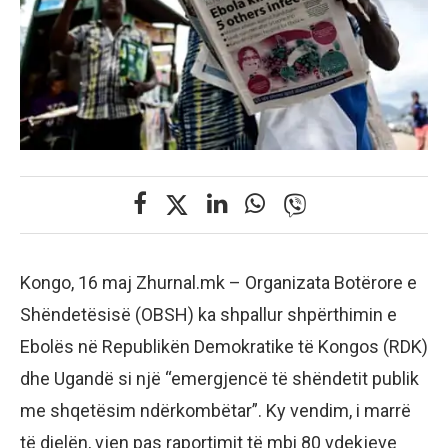
Kongo, 16 maj Zhurnal.mk – Organizata Botërore e
Shëndetësisë (OBSH) ka shpallur shpërthimin e
Ebolës në Republikën Demokratike të Kongos (RDK)
dhe Ugandë si një “emergjencë të shëndetit publik
me shqetësim ndërkombëtar”. Ky vendim, i marrë
të dielën, vjen pas raportimit të mbi 80 vdekjeve