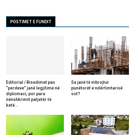
POSTIMET E FUNDIT
Editorial / Bisedimet pas
Sa janë të mbrojtur
“perdeve” janë legjitime në
punëtorët e ndërtimtarisë
diplomaci, por para
sot?
nënshkrimit patjetër të
ketë...