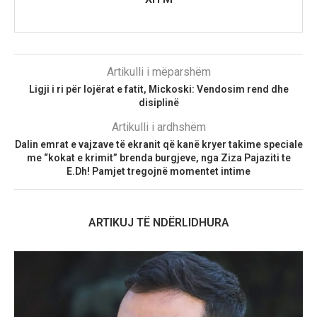
Artikulli i mëparshëm
Ligji i ri për lojërat e fatit, Mickoski: Vendosim rend dhe
disiplinë
Artikulli i ardhshëm
Dalin emrat e vajzave të ekranit që kanë kryer takime speciale
me “kokat e krimit” brenda burgjeve, nga Ziza Pajaziti te
E.Dh! Pamjet tregojnë momentet intime
ARTIKUJ TË NDËRLIDHURA