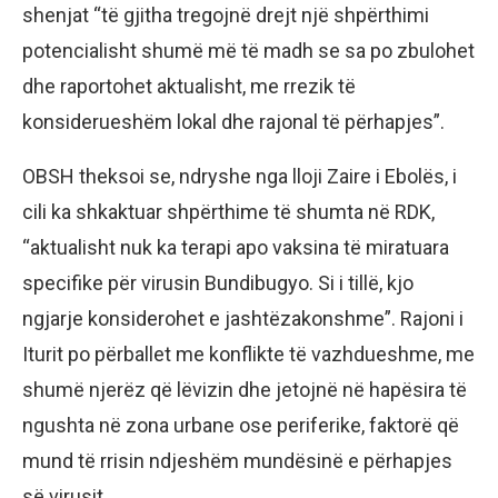
shenjat “të gjitha tregojnë drejt një shpërthimi
potencialisht shumë më të madh se sa po zbulohet
dhe raportohet aktualisht, me rrezik të
konsiderueshëm lokal dhe rajonal të përhapjes”.
OBSH theksoi se, ndryshe nga lloji Zaire i Ebolës, i
cili ka shkaktuar shpërthime të shumta në RDK,
“aktualisht nuk ka terapi apo vaksina të miratuara
specifike për virusin Bundibugyo. Si i tillë, kjo
ngjarje konsiderohet e jashtëzakonshme”. Rajoni i
Iturit po përballet me konflikte të vazhdueshme, me
shumë njerëz që lëvizin dhe jetojnë në hapësira të
ngushta në zona urbane ose periferike, faktorë që
mund të rrisin ndjeshëm mundësinë e përhapjes
së virusit.