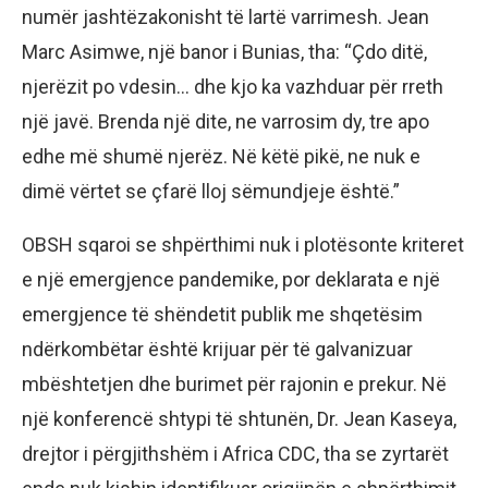
numër jashtëzakonisht të lartë varrimesh. Jean
Marc Asimwe, një banor i Bunias, tha: “Çdo ditë,
njerëzit po vdesin… dhe kjo ka vazhduar për rreth
një javë. Brenda një dite, ne varrosim dy, tre apo
edhe më shumë njerëz. Në këtë pikë, ne nuk e
dimë vërtet se çfarë lloj sëmundjeje është.”
OBSH sqaroi se shpërthimi nuk i plotësonte kriteret
e një emergjence pandemike, por deklarata e një
emergjence të shëndetit publik me shqetësim
ndërkombëtar është krijuar për të galvanizuar
mbështetjen dhe burimet për rajonin e prekur. Në
një konferencë shtypi të shtunën, Dr. Jean Kaseya,
drejtor i përgjithshëm i Africa CDC, tha se zyrtarët