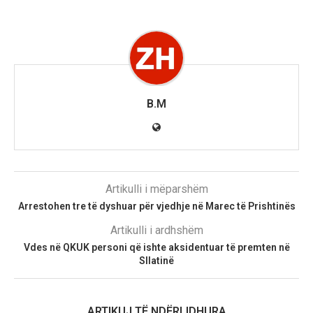
B.M
Artikulli i mëparshëm
Arrestohen tre të dyshuar për vjedhje në Marec të Prishtinës
Artikulli i ardhshëm
Vdes në QKUK personi që ishte aksidentuar të premten në
Sllatinë
ARTIKUJ TË NDËRLIDHURA