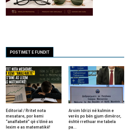
POSTIMET E FUNDIT
Editorial / Rritet nota
Arsim Idrizi në kulmin e
mesatare, por kemi
verës po bën gjum dimëror,
“analfabetë” që s’dinë as
është rrethuar me tabela
lexim e as matematikë!
pa...