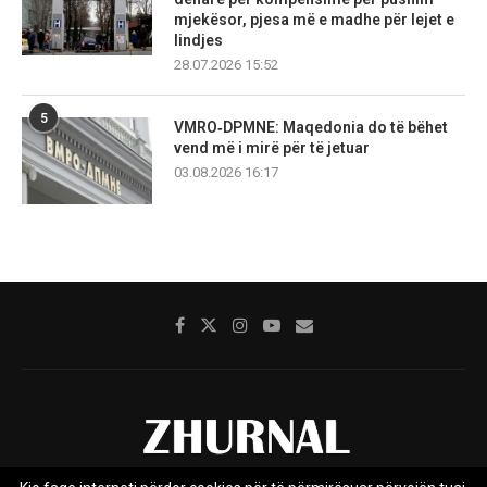
mjekësor, pjesa më e madhe për lejet e
lindjes
28.07.2026 15:52
5
VMRO‑DPMNE: Maqedonia do të bëhet
vend më i mirë për të jetuar
03.08.2026 16:17