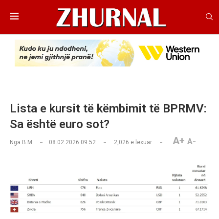
Lista e kursit të këmbimit të BPRMV:
Sa është euro sot?
A+
A-
Nga
B.M
08.02.2026 09:52
2,026
e lexuar