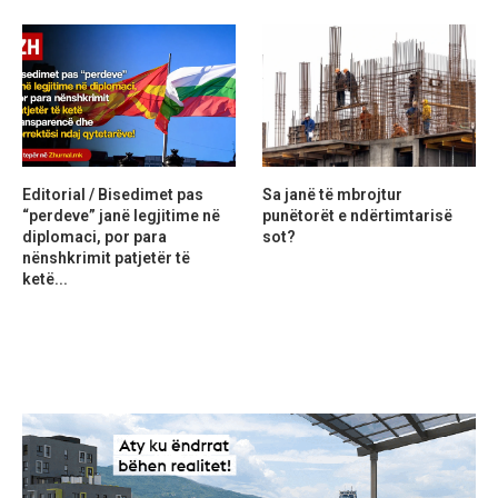
Editorial / Bisedimet pas
Sa janë të mbrojtur
“perdeve” janë legjitime në
punëtorët e ndërtimtarisë
diplomaci, por para
sot?
nënshkrimit patjetër të
ketë...