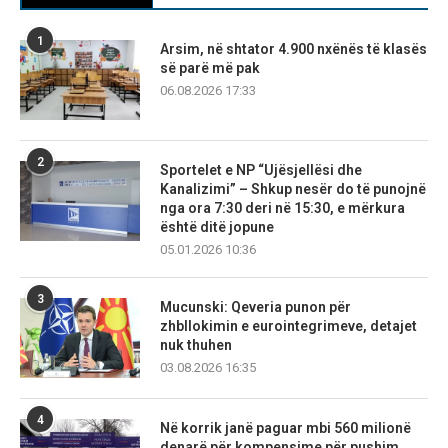
1
Arsim, në shtator 4.900 nxënës të klasës
së parë më pak
06.08.2026 17:33
2
Sportelet e NP “Ujësjellësi dhe
Kanalizimi” – Shkup nesër do të punojnë
nga ora 7:30 deri në 15:30, e mërkura
është ditë jopune
05.01.2026 10:36
3
Mucunski: Qeveria punon për
zhbllokimin e eurointegrimeve, detajet
nuk thuhen
03.08.2026 16:35
4
Në korrik janë paguar mbi 560 milionë
denarë për kompensime për pushim