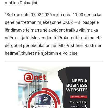
njofton Dukagjini.
“Sot me datë 07.02.2026 rreth orës 11:00 derisa ka
qenë në tretman mjekësor në QKUK – si pasojë e
lëndimeve të marra në aksident trafiku viktima ka
ndërruar jetë. Me vendim të Prokurorit trupi i pajetë
dërgohet për obduksion në IML-Prishtinë. Rasti nën
hetime”, thuhet në njoftimin e Policisë.