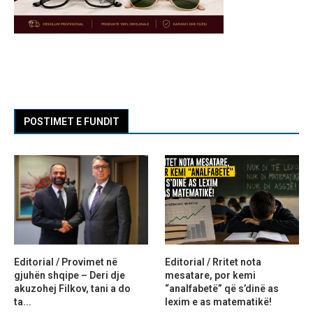
POSTIMET E FUNDIT
Editorial / Provimet në
Editorial / Rritet nota
gjuhën shqipe – Deri dje
mesatare, por kemi
akuzohej Filkov, tani a do
“analfabetë” që s’dinë as
ta...
lexim e as matematikë!