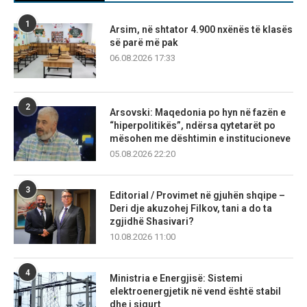
1
Arsim, në shtator 4.900 nxënës të klasës
së parë më pak
06.08.2026 17:33
2
Arsovski: Maqedonia po hyn në fazën e
“hiperpolitikës”, ndërsa qytetarët po
mësohen me dështimin e institucioneve
05.08.2026 22:20
3
Editorial / Provimet në gjuhën shqipe –
Deri dje akuzohej Filkov, tani a do ta
zgjidhë Shasivari?
10.08.2026 11:00
4
Ministria e Energjisë: Sistemi
elektroenergjetik në vend është stabil
dhe i sigurt