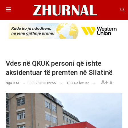
Vdes në QKUK personi që ishte
aksidentuar të premten në Sllatinë
A+
A-
Nga
B.M
08.02.2026 09:55
1,374
e lexuar