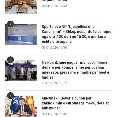
06.08.2026 17:33
2
Sportelet e NP “Ujësjellësi dhe
Kanalizimi” – Shkup nesër do të punojnë
nga ora 7:30 deri në 15:30, e mërkura
është ditë jopune
05.01.2026 10:36
3
Në korrik janë paguar mbi 560 milionë
denarë për kompensime për pushim
mjekësor, pjesa më e madhe për lejet e
lindjes
28.07.2026 15:52
4
Mucunski: Qeveria punon për
zhbllokimin e eurointegrimeve, detajet
nuk thuhen
03.08.2026 16:35