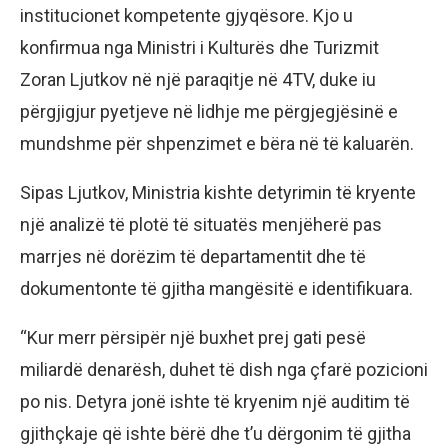
institucionet kompetente gjyqësore. Kjo u
konfirmua nga Ministri i Kulturës dhe Turizmit
Zoran Ljutkov në një paraqitje në 4TV, duke iu
përgjigjur pyetjeve në lidhje me përgjegjësinë e
mundshme për shpenzimet e bëra në të kaluarën.
Sipas Ljutkov, Ministria kishte detyrimin të kryente
një analizë të plotë të situatës menjëherë pas
marrjes në dorëzim të departamentit dhe të
dokumentonte të gjitha mangësitë e identifikuara.
“Kur merr përsipër një buxhet prej gati pesë
miliardë denarësh, duhet të dish nga çfarë pozicioni
po nis. Detyra jonë ishte të kryenim një auditim të
gjithçkaje që ishte bërë dhe t’u dërgonim të gjitha