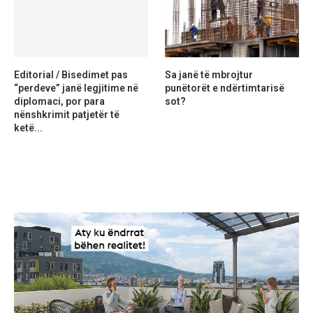
Editorial / Bisedimet pas
Sa janë të mbrojtur
“perdeve” janë legjitime në
punëtorët e ndërtimtarisë
diplomaci, por para
sot?
nënshkrimit patjetër të
ketë...