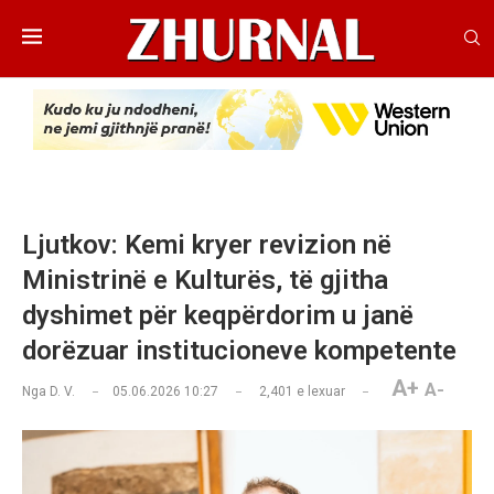
Ljutkov: Kemi kryer revizion në
Ministrinë e Kulturës, të gjitha
dyshimet për keqpërdorim u janë
dorëzuar institucioneve kompetente
A+
A-
Nga
D. V.
05.06.2026 10:27
2,401
e lexuar