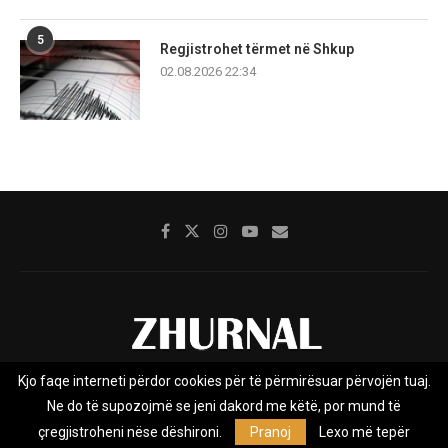
5
Regjistrohet tërmet në Shkup
02.08.2026 22:34
Kjo faqe interneti përdor cookies për të përmirësuar përvojën tuaj.
Rreth nesh
Impresumi
Marketing
Kontakt
Ne do të supozojmë se jeni dakord me këtë, por mund të
Privacy Policy
çregjistroheni nëse dëshironi.
Pranoj
Lexo më tepër