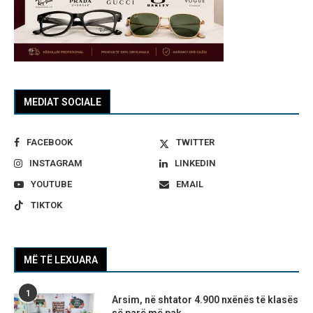
MEDIAT SOCIALE
FACEBOOK
TWITTER
INSTAGRAM
LINKEDIN
YOUTUBE
EMAIL
TIKTOK
MË TË LEXUARA
1
Arsim, në shtator 4.900 nxënës të klasës
së parë më pak