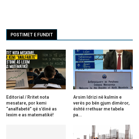
POSTIMET E FUNDIT
Editorial / Rritet nota
Arsim Idrizi në kulmin e
mesatare, por kemi
verës po bën gjum dimëror,
“analfabetë” që s’dinë as
është rrethuar me tabela
lexim e as matematikë!
pa...