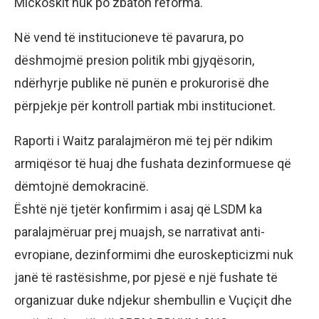
Mickoskit nuk po zbaton reforma.
Në vend të institucioneve të pavarura, po
dëshmojmë presion politik mbi gjyqësorin,
ndërhyrje publike në punën e prokurorisë dhe
përpjekje për kontroll partiak mbi institucionet.
Raporti i Waitz paralajmëron më tej për ndikim
armiqësor të huaj dhe fushata dezinformuese që
dëmtojnë demokracinë.
Është një tjetër konfirmim i asaj që LSDM ka
paralajmëruar prej muajsh, se narrativat anti-
evropiane, dezinformimi dhe euroskepticizmi nuk
janë të rastësishme, por pjesë e një fushate të
organizuar duke ndjekur shembullin e Vuçiçit dhe