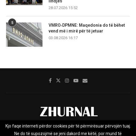
lindjes
28.07.2026 15:52
5
VMRO‑DPMNE: Maqedonia do të bëhet
vend më i mirë për të jetuar
03.08.2026 16:17
Kjo faqe interneti përdor cookies për të përmirësuar përvojën tuaj.
Rreth nesh
Impresumi
Marketing
Kontakt
Ne do të supozojmë se jeni dakord me këtë, por mund të