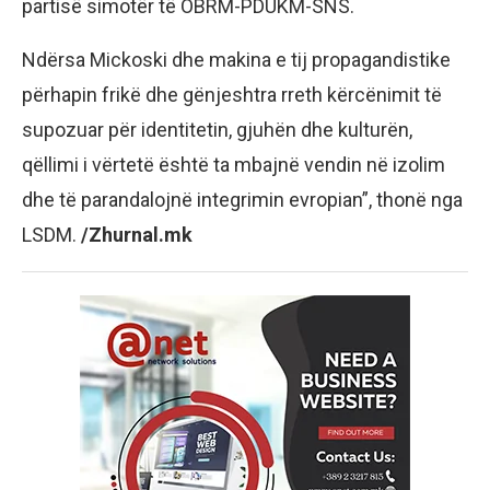
partisë simotër të OBRM-PDUKM-SNS.
Ndërsa Mickoski dhe makina e tij propagandistike
përhapin frikë dhe gënjeshtra rreth kërcënimit të
supozuar për identitetin, gjuhën dhe kulturën,
qëllimi i vërtetë është ta mbajnë vendin në izolim
dhe të parandalojnë integrimin evropian”, thonë nga
LSDM.
/Zhurnal.mk