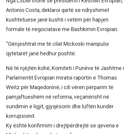
Nga LSDM thonë se presidenti i Këshillit Evropian,
Antonio Costa, deklaroi qartë se ndryshimet
kushtetuese janë kushti i vetëm për hapjen
formale të negociatave me Bashkimin Evropian.
“Gënjeshtrat me të cilat Mickoski manipuloi
qytetarët janë hedhur poshtë.
Në të njëjtën kohë, Komiteti i Punëve të Jashtme i
Parlamentit Evropian miratoi raportin e Thomas
Weitz për Maqedoninë, i cili vëren përparim të
pamjaftueshëm në reforma, veçanërisht në
sundimin e ligjit, gjyqësorin dhe luftën kundër
korrupsionit.
Ky është konfirmim i drejtpërdrejtë se qeveria e