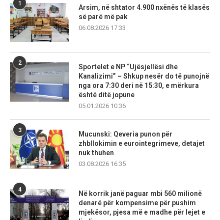
1
Arsim, në shtator 4.900 nxënës të klasës
së parë më pak
06.08.2026 17:33
2
Sportelet e NP “Ujësjellësi dhe
Kanalizimi” – Shkup nesër do të punojnë
nga ora 7:30 deri në 15:30, e mërkura
është ditë jopune
05.01.2026 10:36
3
Mucunski: Qeveria punon për
zhbllokimin e eurointegrimeve, detajet
nuk thuhen
03.08.2026 16:35
4
Në korrik janë paguar mbi 560 milionë
denarë për kompensime për pushim
mjekësor, pjesa më e madhe për lejet e