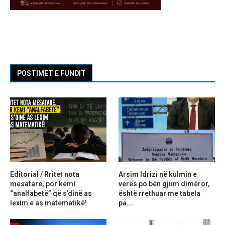
POSTIMET E FUNDIT
Editorial / Rritet nota
Arsim Idrizi në kulmin e
mesatare, por kemi
verës po bën gjum dimëror,
“analfabetë” që s’dinë as
është rrethuar me tabela
lexim e as matematikë!
pa...