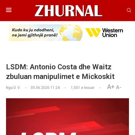
LSDM: Antonio Costa dhe Waitz
zbuluan manipulimet e Mickoskit
A+
A-
Nga
D. V.
05.06.2026 11:24
1,501
e lexuar