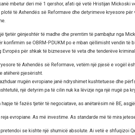
kanë mbetur deri më 1 qershor, afati që vetë Hristijan Mickoski 
 plotë të Axhendës së Reformave dhe detyrimeve kryesore për 
ne.
 një tjetër gënjeshtër të madhe dhe premtim të pambajtur nga Mick
etër konfirmim se OBRM-PDUKM po e mban qëllimisht vendin të bll
rg Evropës për shkak të bizneseve të veta dhe tenderëve kriminal
ryesore të Axhendës së Reformave, vetëm një pjesë e vogël ësht
 atëherë pjesërisht.
vazhduar rrugën evropiane janë ndryshimet kushtetuese dhe përfs
htetutë, një detyrim pa të cilin nuk ka lëvizje nga një rrugë pa kr
 hapje të fazës tjetër të negociatave, as anëtarësim në BE, asgjë
 reja evropiane. As më investime. As standarde më të mira jetese
pretendoi se kishte një shumicë absolute. Ai vetë e shfuqizoi Q