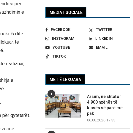
vendosi për
vazhdimin e
MEDIAT SOCIALE
FACEBOOK
TWITTER
oski. 6 ditë
INSTAGRAM
LINKEDIN
okuar, të
YOUTUBE
EMAIL
ë.
TIKTOK
ë realizuar,
MË TË LEXUARA
hirja e
ye.
1
Arsim, në shtator
.
4.900 nxënës të
klasës së parë më
pak
 për qytetarët.
06.08.2026 17:33
everinë