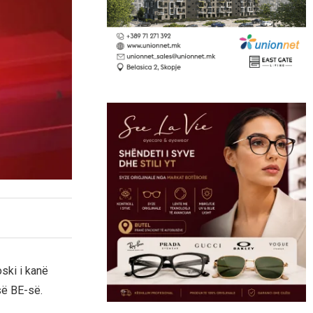
ski i kanë
së BE-së.