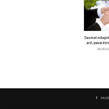
Dasmat mbajnë 
arit, pavarësi
08.08.20
FACE