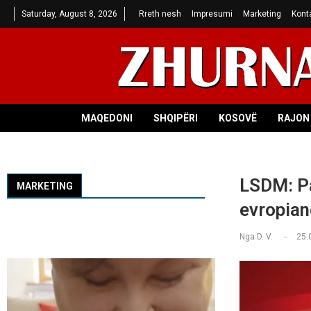
Saturday, August 8, 2026
Rreth nesh
Impresumi
Marketing
Kont
MAQEDONI
SHQIPËRI
KOSOVË
RAJON 
LSDM: Pa
MARKETING
evropian
Nga
D. V.
25.