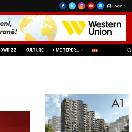
Login
HOWBIZZ
KULTURË
+ MË TEPËR…