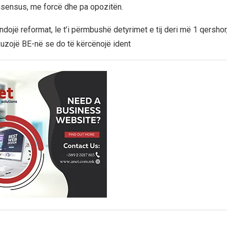
sensus, me forcë dhe pa opozitën.
fundojë reformat, le t’i përmbushë detyrimet e tij deri më 1 qershor
uzojë BE-në se do të kërcënojë ident