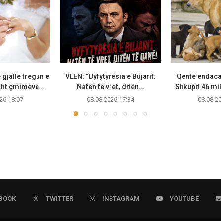
gjallë tregun e
VLEN: “Dyfytyrësia e Bujarit:
Qentë endaca
sht çmimeve...
Natën të vret, ditën...
Shkupit 46 mil
26 18:07
08.08.2026 17:34
08.08.2
BOOK
TWITTER
INSTAGRAM
YOUTUBE