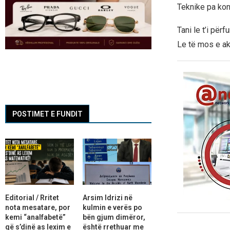
Teknike pa kon
Tani le t’i për
Le të mos e ak
POSTIMET E FUNDIT
Editorial / Rritet
Arsim Idrizi në
nota mesatare, por
kulmin e verës po
kemi “analfabetë”
bën gjum dimëror,
që s’dinë as lexim e
është rrethuar me