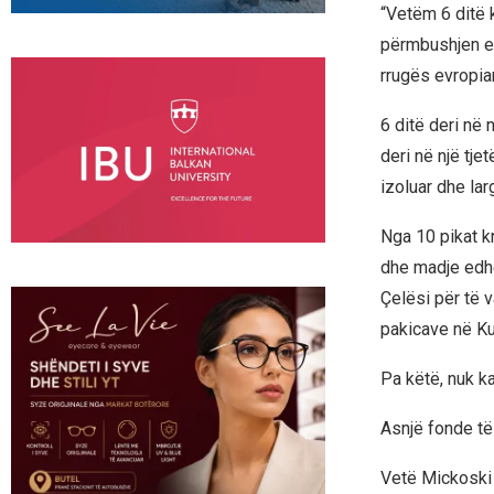
“Vetëm 6 ditë 
përmbushjen e
rrugës evropia
6 ditë deri në
deri në një tj
izoluar dhe la
Nga 10 pikat k
dhe madje edhe
Çelësi për të 
pakicave në Kus
Pa këtë, nuk ka
Asnjë fonde të
Vetë Mickoski 