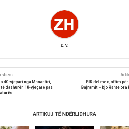
D. V.
parshëm
Arti
ia 40-vjeçari nga Manastiri,
BIK del me njoftim për
t të dashurën 18-vjeçare pas
Bajramit – kjo është ora 
aturës
ARTIKUJ TË NDËRLIDHURA