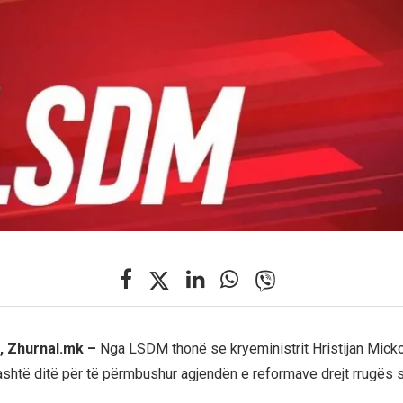
, Zhurnal.mk –
Nga LSDM thonë se kryeministrit Hristijan Micko
ashtë ditë për të përmbushur agjendën e reformave drejt rrugës 