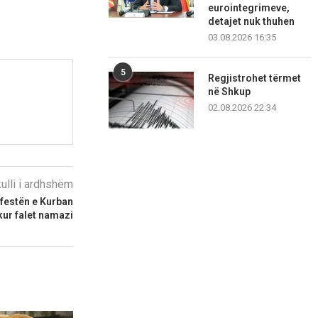
eurointegrimeve,
detajet nuk thuhen
03.08.2026 16:35
5
Regjistrohet tërmet
në Shkup
02.08.2026 22:34
kulli i ardhshëm
 festën e Kurban
kur falet namazi