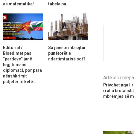
as matematikë!
tabela pa...
Editorial /
Sa janë të mbrojtur
Bisedimet pas
punëtorët e
“perdeve” janë
ndërtimtarisë sot?
legjitime në
diplomaci, por para
nënshkrimit
Artikulli i më
patjetër të ketë...
Privohet nga lir
rrahu brutalish
mbrëmjes së m