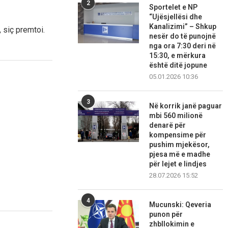
2
Sportelet e NP
“Ujësjellësi dhe
Kanalizimi” – Shkup
, siç premtoi.
nesër do të punojnë
nga ora 7:30 deri në
15:30, e mërkura
është ditë jopune
05.01.2026 10:36
3
Në korrik janë paguar
mbi 560 milionë
denarë për
kompensime për
pushim mjekësor,
pjesa më e madhe
për lejet e lindjes
28.07.2026 15:52
4
Mucunski: Qeveria
punon për
zhbllokimin e