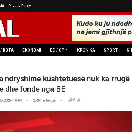
akt
Privacy Policy
/ BOTA
EKONOMI
ED / OP
KRONIKA
SPORT
S
 ndryshime kushtetuese nuk ka rrugë
e dhe fonde nga BE
A+
A-
05.2026 10:04
2,401
e lexuar