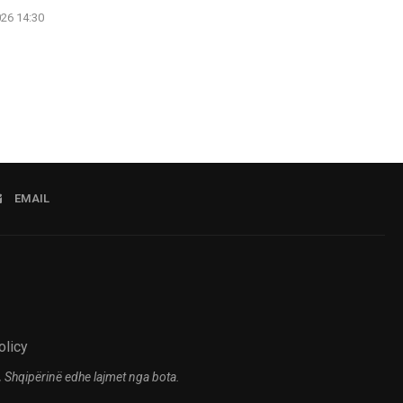
026 14:30
EMAIL
olicy
 Shqipërinë edhe lajmet nga bota.