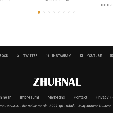
08.08.2
BOOK
TWITTER
INSTAGRAM
YOUTUBE
h nesh
Impresumi
Marketing
Kontakt
Privacy P
ve e pavarur, e themeluar në vitin 2009, që e mbulon Maqedoninë, Kosovën,