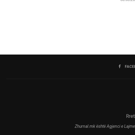
FACE
Rret
Zhurnal.mk është Agjenci e Lajme