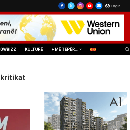
Login
HOWBIZZ
KULTURË
+ MË TEPËR…
kritikat