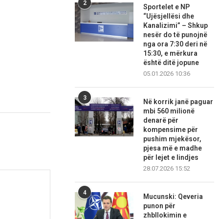
2
Sportelet e NP
“Ujësjellësi dhe
Kanalizimi” – Shkup
nesër do të punojnë
nga ora 7:30 deri në
15:30, e mërkura
është ditë jopune
05.01.2026 10:36
3
Në korrik janë paguar
mbi 560 milionë
denarë për
kompensime për
pushim mjekësor,
pjesa më e madhe
për lejet e lindjes
28.07.2026 15:52
4
Mucunski: Qeveria
punon për
zhbllokimin e