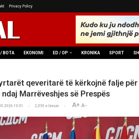
akt
Privacy Policy
/ BOTA
EKONOMI
ED / OP
KRONIKA
SPORT
S
tarët qeveritarë të kërkojnë falje për 
ë ndaj Marrëveshjes së Prespës
A+
A-
05.2026 10:01
2,035
e lexuar