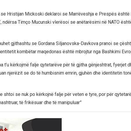
 se Hristijan Mickoski deklaroi se Marrëveshja e Prespës është 
, ndërsa Timço Mucunski vlerësoi se anëtarësimi në NATO është
huhet gjithashtu se Gordana Siljanovska-Davkova pranoi se çështj
dentitetit kombëtar maqedonas është mbrojtur nga Bashkimi Evro
a t’u kërkojmë falje qytetarëve për të gjitha gënjeshtrat, fyerjet 
ësuan njerëzit se do të humbisnim emrin, gjuhën dhe identitetin ton
e shtoi se nuk po kërkojnë falje për veten e tyre, por për qytetar
 mashtruar, të frikësuar dhe të manipuluar”