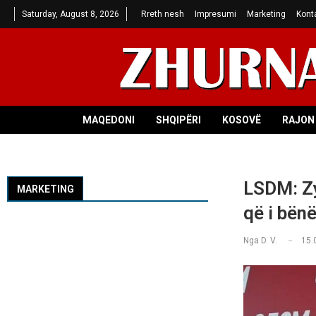
Saturday, August 8, 2026
Rreth nesh
Impresumi
Marketing
Kont
MAQEDONI
SHQIPËRI
KOSOVË
RAJON 
LSDM: Zyr
MARKETING
që i bën
Nga
D. V.
15.