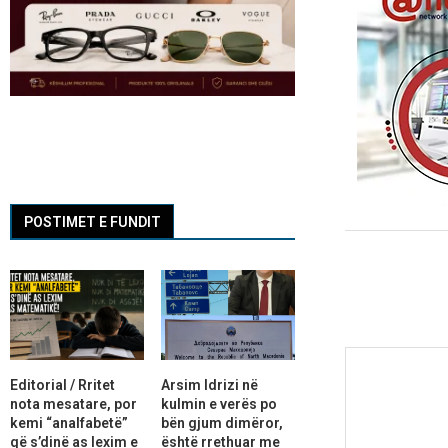
POSTIMET E FUNDIT
Editorial / Rritet
Arsim Idrizi në
nota mesatare, por
kulmin e verës po
kemi “analfabetë”
bën gjum dimëror,
që s’dinë as lexim e
është rrethuar me