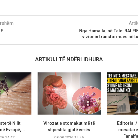
parshëm
Arti
IE
Nga Hamallaj në Tale: BALFI
vizionin transformues në t
ARTIKUJ TË NDËRLIDHURA
te të Nilit
Virozat e stomakut më të
Editorial /
ë Evropë,...
shpeshta gjatë verës
mesatare
“analfa
26 14:47
08.08.2026 14:46