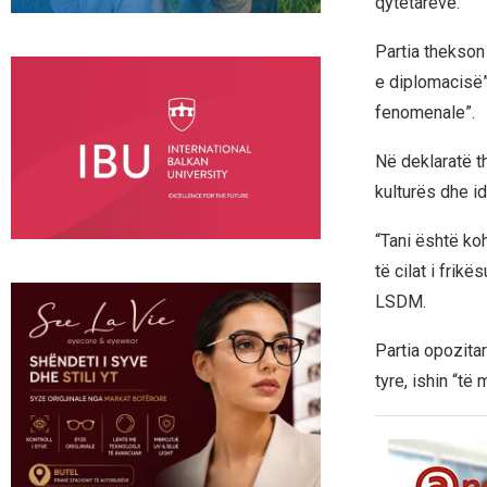
qytetarëve.
Partia thekson
e diplomacisë”
fenomenale”.
Në deklaratë t
kulturës dhe i
“Tani është koh
të cilat i frik
LSDM.
Partia opozitar
tyre, ishin “të