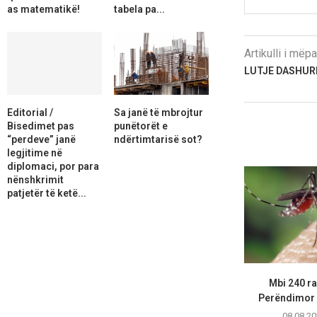
as matematikë!
tabela pa...
Artikulli i më
LUTJE DASHUR
Editorial /
Sa janë të mbrojtur
Bisedimet pas
punëtorët e
“perdeve” janë
ndërtimtarisë sot?
legjitime në
diplomaci, por para
nënshkrimit
patjetër të ketë...
Mbi 240 ras
Perëndimor n
08.08.20