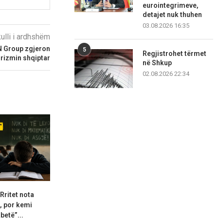
eurointegrimeve,
detajet nuk thuhen
03.08.2026 16:35
kulli i ardhshëm
N Group zgjeron
5
Regjistrohet tërmet
urizmin shqiptar
në Shkup
02.08.2026 22:34
 Rritet nota
“Derisa të rritet çmimi i
Ajvari po bëhe
, por kemi
blerjes, nuk dorëzohemi”:...
Një kil
betë”...
08.08.2026 13:32
08.08.2