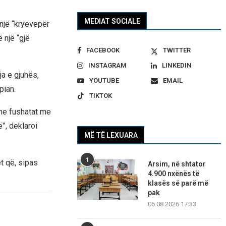
MEDIAT SOCIALE
një “kryevepër
 një “gjë
FACEBOOK
TWITTER
INSTAGRAM
LINKEDIN
a e gjuhës,
YOUTUBE
EMAIL
pian.
TIKTOK
dhe fushatat me
ë”, deklaroi
MË TË LEXUARA
1
ët që, sipas
Arsim, në shtator
4.900 nxënës të
klasës së parë më
pak
06.08.2026 17:33