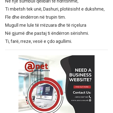
Në një sumbull qelibari të ndritshme,
Ti mbetsh tek unë, Dashuri, plotësisht e dukshme,
Fle dhe ëndërron në trupin tim.
Mugull me lule të rrëzuara dhe të riçelura
Në gjumë dhe pastaj ti ëndërron sërishmi.
Ti, farë, rreze, vesë e çdo agullimi.