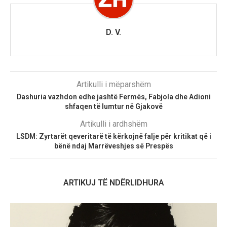
D. V.
Artikulli i mëparshëm
Dashuria vazhdon edhe jashtë Fermës, Fabjola dhe Adioni
shfaqen të lumtur në Gjakovë
Artikulli i ardhshëm
LSDM: Zyrtarët qeveritarë të kërkojnë falje për kritikat që i
bënë ndaj Marrëveshjes së Prespës
ARTIKUJ TË NDËRLIDHURA