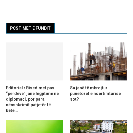
POSTIMET E FUNDIT
Editorial / Bisedimet pas
Sa janë të mbrojtur
“perdeve” janë legjitime në
punëtorët e ndërtimtarisë
diplomaci, por para
sot?
nënshkrimit patjetër të
ketë...