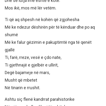
Dhe se lutja ime është e kotë.
Mos ikë, mos më lër vetëm.
Ti që aq shpesh në kohën që zgjohesha
Më ke ndezur dëshirën për të kënduar dhe po aq
shumë
Më ke falur gëzimin e pakuptimtë nga të qenët
gjallë
Ti, farë, rreze, vesë e çdo nate,
Ti gjethnajë e gjelbër e ullirit,
Degë bajameje në mars,
Musht që mbetet
Në tinarin e rrushit.
Ashtu siç flenë kandrrat parahistorike