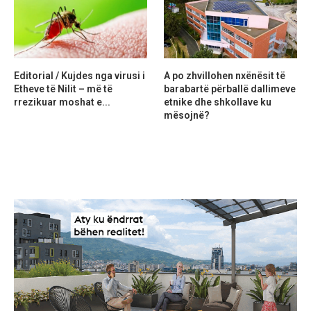
Editorial / Kujdes nga virusi i
A po zhvillohen nxënësit të
Etheve të Nilit – më të
barabartë përballë dallimeve
rrezikuar moshat e...
etnike dhe shkollave ku
mësojnë?