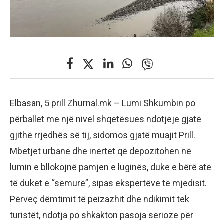
Elbasan, 5 prill Zhurnal.mk – Lumi Shkumbin po
përballet me një nivel shqetësues ndotjeje gjatë
gjithë rrjedhës së tij, sidomos gjatë muajit Prill.
Mbetjet urbane dhe inertet që depozitohen në
lumin e bllokojnë pamjen e luginës, duke e bërë atë
të duket e “sëmurë”, sipas ekspertëve të mjedisit.
Përveç dëmtimit të peizazhit dhe ndikimit tek
turistët, ndotja po shkakton pasoja serioze për