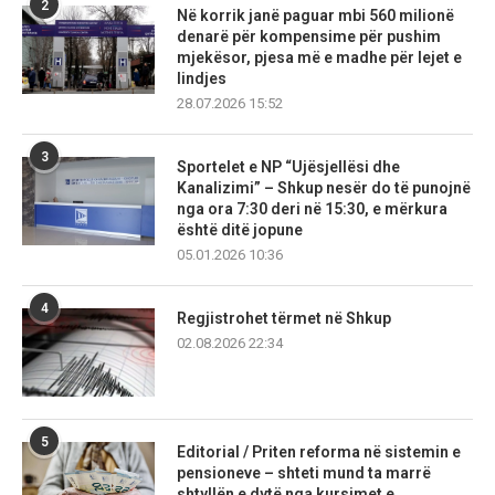
2
Në korrik janë paguar mbi 560 milionë
denarë për kompensime për pushim
mjekësor, pjesa më e madhe për lejet e
lindjes
28.07.2026 15:52
3
Sportelet e NP “Ujësjellësi dhe
Kanalizimi” – Shkup nesër do të punojnë
nga ora 7:30 deri në 15:30, e mërkura
është ditë jopune
05.01.2026 10:36
4
Regjistrohet tërmet në Shkup
02.08.2026 22:34
5
Editorial / Priten reforma në sistemin e
pensioneve – shteti mund ta marrë
shtyllën e dytë nga kursimet e