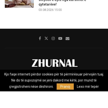
qytetarëve!
03.08.2026 15:00
Kjo faqe interneti përdor cookies për të përmirësuar përvojën tuaj.
Rreth nesh
Impresumi
Marketing
Kontakt
Ne do të supozojmë se jeni dakord me këtë, por mund të
Privacy Policy
çregjistroheni nëse dëshironi.
Pranoj
Lexo më tepër
Zhurnal.mk është Agjenci e Lajmeve e pavarur, e themeluar në vitin
2009, që e mbulon Maqedoninë, Kosovën, Shqipërinë edhe lajmet
nga bota.