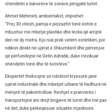
shëndetin e banorëve të zonave përgjatë lumit.
Ahmet Mehmeti, ambientalist, shprehet:
“Prej 30 vitesh, pamja e peizazhit tonë është e
mbushur me mbetje plastike dhe lecka që arrijnë
deri në dy metra. Kjo nuk prek vetëm estetikën, por
ndikon direkt në ujërat e Shkumbinit dhe përrenjve
që përfundojnë në Detin Adriatik, duke rrezikuar
shëndetin tonë dhe të turistëve.”
Ekspertët theksojnë se ndotësit kryesorë janë
ujërat industrialë dhe mbetjet urbane të hedhura në
mënyrë të pakontrolluar. Reshjet e pranverës i
transportojnë ato drejt brigjeve të lumit dhe më pas
në det, duke përkeqësuar situatën mjedisore.