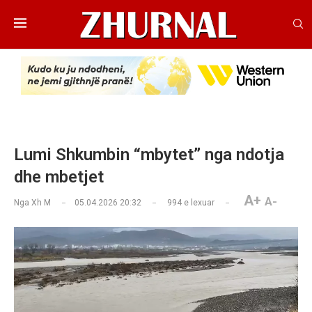
Lumi Shkumbin “mbytet” nga ndotja
dhe mbetjet
A+
A-
Nga
Xh M
05.04.2026 20:32
994
e lexuar