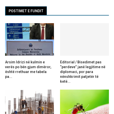
POSTIMET E FUNDIT
Arsim Idrizi në kulmin e
Editorial / Bisedimet pas
verës po bën gjum dimëror,
“perdeve” janë legjitime në
është rrethuar me tabela
diplomaci, por para
pa...
nënshkrimit patjetër të
ketë...