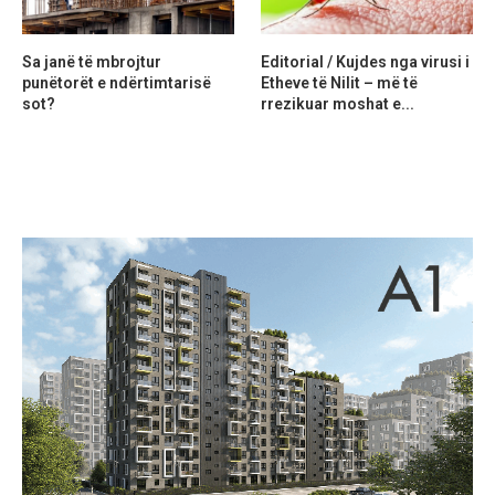
Sa janë të mbrojtur
Editorial / Kujdes nga virusi i
punëtorët e ndërtimtarisë
Etheve të Nilit – më të
sot?
rrezikuar moshat e...