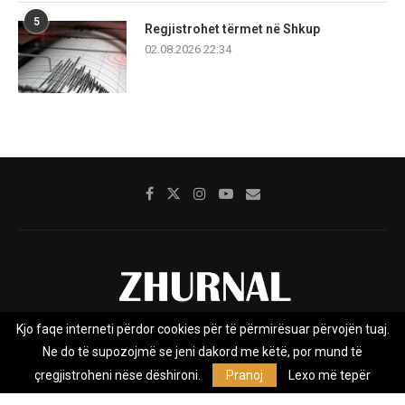
5
Regjistrohet tërmet në Shkup
02.08.2026 22:34
Kjo faqe interneti përdor cookies për të përmirësuar përvojën tuaj.
Rreth nesh
Impresumi
Marketing
Kontakt
Ne do të supozojmë se jeni dakord me këtë, por mund të
Privacy Policy
çregjistroheni nëse dëshironi.
Pranoj
Lexo më tepër
Zhurnal.mk është Agjenci e Lajmeve e pavarur, e themeluar në vitin