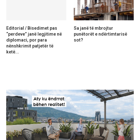
Editorial / Bisedimet pas
Sa janë të mbrojtur
“perdeve” janë legjitime në
punëtorët e ndërtimtarisë
diplomaci, por para
sot?
nënshkrimit patjetër të
ketë...