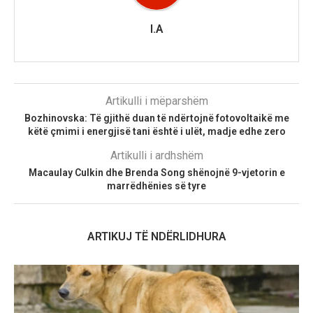
I.A
Artikulli i mëparshëm
Bozhinovska: Të gjithë duan të ndërtojnë fotovoltaikë me
këtë çmimi i energjisë tani është i ulët, madje edhe zero
Artikulli i ardhshëm
Macaulay Culkin dhe Brenda Song shënojnë 9-vjetorin e
marrëdhënies së tyre
ARTIKUJ TË NDËRLIDHURA