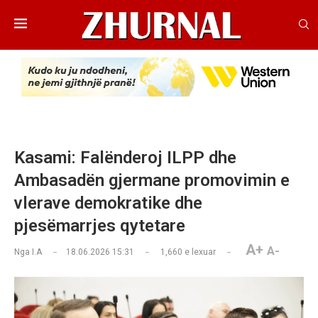
Kasami: Falënderoj ILPP dhe
Ambasadën gjermane promovimin e
vlerave demokratike dhe
pjesëmarrjes qytetare
A+
A-
Nga
I.A
18.06.2026 15:31
1,660
e lexuar