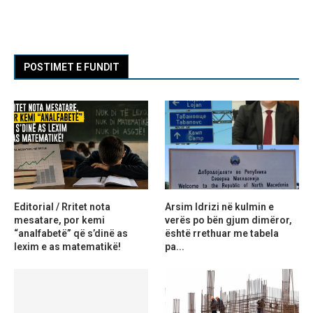
POSTIMET E FUNDIT
Editorial / Rritet nota
Arsim Idrizi në kulmin e
mesatare, por kemi
verës po bën gjum dimëror,
“analfabetë” që s’dinë as
është rrethuar me tabela
lexim e as matematikë!
pa...