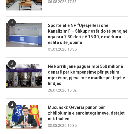
06.08.2026 17:33
2
Sportelet e NP “Ujësjellësi dhe
Kanalizimi” – Shkup nesër do të punojnë
nga ora 7:30 deri në 15:30, e mërkura
është ditë jopune
05.01.2026 10:36
3
Në korrik janë paguar mbi 560 milionë
denarë për kompensime për pushim
mjekësor, pjesa më e madhe për lejet e
lindjes
28.07.2026 15:52
4
Mucunski: Qeveria punon për
zhbllokimin e eurointegrimeve, detajet
nuk thuhen
03.08.2026 16:35