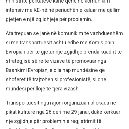
ministritë përkatëse kanë qenë në komunikim
intensiv me KE-në në periudhën e kaluar me qëllim
gjetjen e një zgjidhjeje për problemin.
Ata treguan se janë në komunikim të vazhdueshëm
si me transportuesit ashtu edhe me Komisionin
Evropian për të gjetur një zgjidhje brenda kuadrit të
strategjisë së re të vizave të promovuar nga
Bashkimi Evropian, e cila hap mundësinë që
shoferët të trajtohen si profesionistë, si dhe
mundësi për lloje të tjera vizash.
Transportuesit nga rajoni organizuan bllokada në
pikat kufitare nga 26 deri më 29 janar, duke kërkuar
një zgjidhje për problemin e regjistrimit të