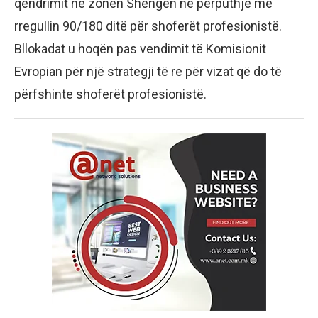
qëndrimit në zonën Shengen në përputhje me
rregullin 90/180 ditë për shoferët profesionistë.
Bllokadat u hoqën pas vendimit të Komisionit
Evropian për një strategji të re për vizat që do të
përfshinte shoferët profesionistë.