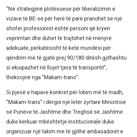
“Në strategjinë plotësuese për liberalizimin e
vizave të BE-së për herë të parë pranohet se një
shofer profesionist është personi që kryen
veprimtari dhe duhet të trajtohet në mënyrë
adekuate, përkatësisht të ketë mundësi për
qëndrim më të gjatë prej 90/180 ditësh gjithashtu
si ekuipazhet në llojet tjera të transportit”,
theksojnë nga “Makam-trans”.
Si pjesë e hapave konkret për lobim më të madh,
“Makam-trans” i dërgoi një letër zyrtare Ministrisë
së Punëve të Jashtme dhe Tregtisë së Jashtme
duke kërkuar mbështetje institucionale duke
organizuar një takim me të gjithë ambasadorët e