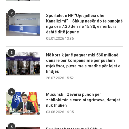
2
Sportelet e NP “Ujësjellësi dhe
Kanalizimi” – Shkup nesër do të punojnë
nga ora 7:30 deri në 15:30, e mërkura
është ditë jopune
05.01.2026 10:36
3
Në korrik janë paguar mbi 560 milionë
denarë për kompensime për pushim
mjekësor, pjesa më e madhe për lejet e
lindjes
28.07.2026 15:52
4
Mucunski: Qeveria punon për
zhbllokimin e eurointegrimeve, detajet
nuk thuhen
03.08.2026 16:35
5