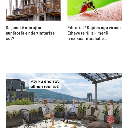
Sa janë të mbrojtur
Editorial / Kujdes nga virusi i
punëtorët e ndërtimtarisë
Etheve të Nilit – më të
sot?
rrezikuar moshat e...