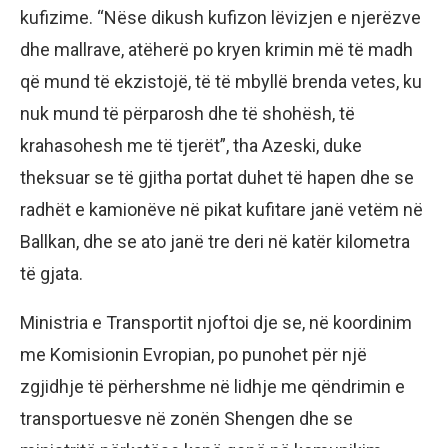
kufizime. “Nëse dikush kufizon lëvizjen e njerëzve
dhe mallrave, atëherë po kryen krimin më të madh
që mund të ekzistojë, të të mbyllë brenda vetes, ku
nuk mund të përparosh dhe të shohësh, të
krahasohesh me të tjerët”, tha Azeski, duke
theksuar se të gjitha portat duhet të hapen dhe se
radhët e kamionëve në pikat kufitare janë vetëm në
Ballkan, dhe se ato janë tre deri në katër kilometra
të gjata.
Ministria e Transportit njoftoi dje se, në koordinim
me Komisionin Evropian, po punohet për një
zgjidhje të përhershme në lidhje me qëndrimin e
transportuesve në zonën Shengen dhe se