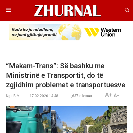
“Makam-Trans”: Së bashku me
Ministrinë e Transportit, do të
zgjidhim problemet e transportuesve
A+
A-
Nga
B.M
17.02.2026 14:48
1,637
e lexuar