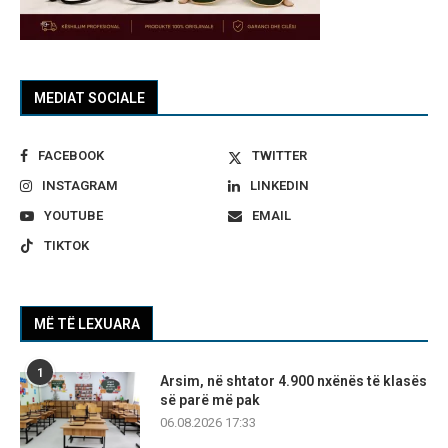
MEDIAT SOCIALE
FACEBOOK
TWITTER
INSTAGRAM
LINKEDIN
YOUTUBE
EMAIL
TIKTOK
MË TË LEXUARA
1
Arsim, në shtator 4.900 nxënës të klasës
së parë më pak
06.08.2026 17:33