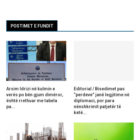
POSTIMET E FUNDIT
Arsim Idrizi në kulmin e
Editorial / Bisedimet pas
verës po bën gjum dimëror,
“perdeve” janë legjitime në
është rrethuar me tabela
diplomaci, por para
pa...
nënshkrimit patjetër të
ketë...