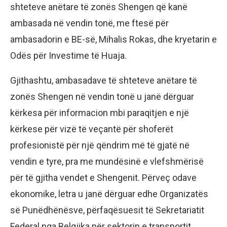
shteteve anëtare të zonës Shengen që kanë
ambasada në vendin tonë, me ftesë për
ambasadorin e BE-së, Mihalis Rokas, dhe kryetarin e
Odës për Investime të Huaja.
Gjithashtu, ambasadave të shteteve anëtare të
zonës Shengen në vendin tonë u janë dërguar
kërkesa për informacion mbi paraqitjen e një
kërkese për vizë të veçantë për shoferët
profesionistë për një qëndrim më të gjatë në
vendin e tyre, pra me mundësinë e vlefshmërisë
për të gjitha vendet e Shengenit. Përveç odave
ekonomike, letra u janë dërguar edhe Organizatës
së Punëdhënësve, përfaqësuesit të Sekretariatit
Federal nga Belgjika për sektorin e transportit