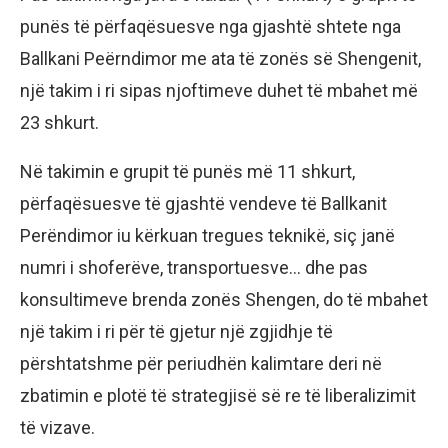
punës të përfaqësuesve nga gjashtë shtete nga
Ballkani Peërndimor me ata të zonës së Shengenit,
një takim i ri sipas njoftimeve duhet të mbahet më
23 shkurt.
Në takimin e grupit të punës më 11 shkurt,
përfaqësuesve të gjashtë vendeve të Ballkanit
Perëndimor iu kërkuan tregues teknikë, siç janë
numri i shoferëve, transportuesve… dhe pas
konsultimeve brenda zonës Shengen, do të mbahet
një takim i ri për të gjetur një zgjidhje të
përshtatshme për periudhën kalimtare deri në
zbatimin e plotë të strategjisë së re të liberalizimit
të vizave.