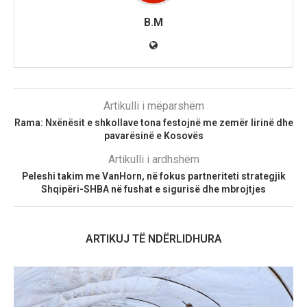
B.M
Artikulli i mëparshëm
Rama: Nxënësit e shkollave tona festojnë me zemër lirinë dhe
pavarësinë e Kosovës
Artikulli i ardhshëm
Peleshi takim me VanHorn, në fokus partneriteti strategjik
Shqipëri-SHBA në fushat e sigurisë dhe mbrojtjes
ARTIKUJ TË NDËRLIDHURA