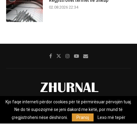
Regjistrohet tërmet në Shkup
02.08.2026 22:34
Kjo faqe interneti përdor cookies për të përmirësuar përvojën tuaj.
Rreth nesh
Impresumi
Marketing
Kontakt
Ne do të supozojmë se jeni dakord me këtë, por mund të
Privacy Policy
çregjistroheni nëse dëshironi.
Pranoj
Lexo më tepër
Zhurnal.mk është Agjenci e Lajmeve e pavarur, e themeluar në vitin
2009, që e mbulon Maqedoninë, Kosovën, Shqipërinë edhe lajmet
nga bota.