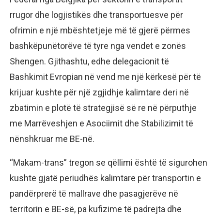
rrugor dhe logjistikës dhe transportuesve për
ofrimin e një mbështetjeje më të gjerë përmes
bashkëpunëtorëve të tyre nga vendet e zonës
Shengen. Gjithashtu, edhe delegacionit të
Bashkimit Evropian në vend me një kërkesë për të
krijuar kushte për një zgjidhje kalimtare deri në
zbatimin e plotë të strategjisë së re në përputhje
me Marrëveshjen e Asociimit dhe Stabilizimit të
nënshkruar me BE-në.
“Makam-trans” tregon se qëllimi është të sigurohen
kushte gjatë periudhës kalimtare për transportin e
pandërprerë të mallrave dhe pasagjerëve në
territorin e BE-së, pa kufizime të padrejta dhe