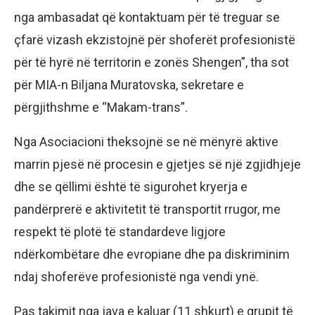
nga ambasadat që kontaktuam për të treguar se
çfarë vizash ekzistojnë për shoferët profesionistë
për të hyrë në territorin e zonës Shengen”, tha sot
për MIA-n Biljana Muratovska, sekretare e
përgjithshme e “Makam-trans”.
Nga Asociacioni theksojnë se në mënyrë aktive
marrin pjesë në procesin e gjetjes së një zgjidhjeje
dhe se qëllimi është të sigurohet kryerja e
pandërprerë e aktivitetit të transportit rrugor, me
respekt të plotë të standardeve ligjore
ndërkombëtare dhe evropiane dhe pa diskriminim
ndaj shoferëve profesionistë nga vendi ynë.
Pas takimit nga java e kaluar (11 shkurt) e grupit të