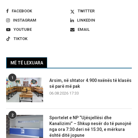
FACEBOOK
TWITTER
INSTAGRAM
LINKEDIN
YOUTUBE
EMAIL
TIKTOK
MË TË LEXUARA
1
Arsim, në shtator 4.900 nxënës të klasës
së parë më pak
06.08.2026 17:33
2
Sportelet e NP “Ujësjellësi dhe
Kanalizimi” – Shkup nesër do të punojnë
nga ora 7:30 deri në 15:30, e mërkura
është ditë jopune