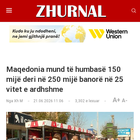
Maqedonia mund të humbasë 150
mijë deri në 250 mijë banorë në 25
vitet e ardhshme
A+
A-
Nga
Xh M
21.06.2026 11:06
3,302
e lexuar