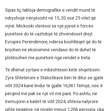
Sipas tij, tabloja demografike e vendit mund të
ndryshojë rrënjësisht në 15, 20 ose 25 vitet që
vijnë. Mickoski vlerësoi se një pjesë e forcës
punëtore do të vazhdojë të zhvendoset drejt
Evropës Perëndimore, ndërsa boshllëqet që do të
krijohen në ekonominë vendase do të duhet të
plotësohen me punëtorë nga vendet e treta.
Të dhënat zyrtare e mbështesin këtë shqetësim.
Zyra Shtetërore e Statistikave bëri të ditur se gjatë
vitit 2024 kanë lindur të gjallë 16,061 fëmijë, ose 4
përqind më pak se një vit më parë. Po ashtu, në
tremujorin e katërt të vitit 2024, shtesa natyrore
ishte negative, në nivelin minus 1,206 persona, çka