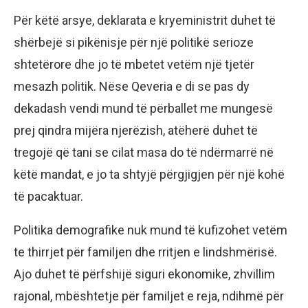
Për këtë arsye, deklarata e kryeministrit duhet të
shërbejë si pikënisje për një politikë serioze
shtetërore dhe jo të mbetet vetëm një tjetër
mesazh politik. Nëse Qeveria e di se pas dy
dekadash vendi mund të përballet me mungesë
prej qindra mijëra njerëzish, atëherë duhet të
tregojë që tani se cilat masa do të ndërmarrë në
këtë mandat, e jo ta shtyjë përgjigjen për një kohë
të pacaktuar.
Politika demografike nuk mund të kufizohet vetëm
te thirrjet për familjen dhe rritjen e lindshmërisë.
Ajo duhet të përfshijë siguri ekonomike, zhvillim
rajonal, mbështetje për familjet e reja, ndihmë për