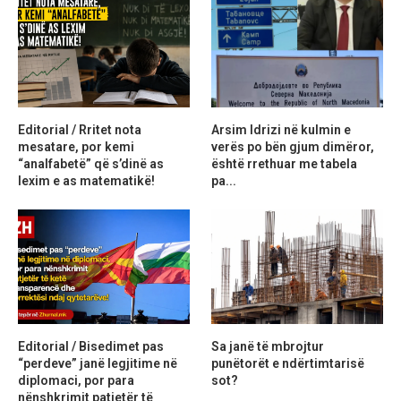
Editorial / Rritet nota
Arsim Idrizi në kulmin e
mesatare, por kemi
verës po bën gjum dimëror,
“analfabetë” që s’dinë as
është rrethuar me tabela
lexim e as matematikë!
pa...
Editorial / Bisedimet pas
Sa janë të mbrojtur
“perdeve” janë legjitime në
punëtorët e ndërtimtarisë
diplomaci, por para
sot?
nënshkrimit patjetër të