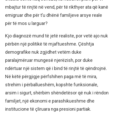
mbajtur të rinjtë në vend, për të rikthyer ata që kanë
emigruar dhe për t’u dhënë familjeve arsye reale
për të mos u larguar?
Kjo diagnozë mund të jetë realiste, por vetë ajo nuk
përbën një politikë të mjaftueshme. Çështja
demografike nuk zgjidhet vetëm duke
paralajmëruar mungesë njerëzish, por duke
ndërtuar një sistem që i bind të rinjtë të qëndrojnë.
Në këtë përgjigje përfshihen paga më të mira,
strehim i përballueshëm, kopshte funksionale,
arsim i sigurt, shërbim shëndetësor që nuk i rëndon
familjet, një ekonomi e parashikueshme dhe
institucione të çliruara nga presioni partiak.