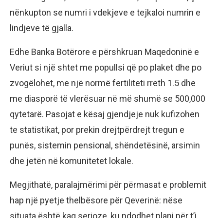
nënkupton se numri i vdekjeve e tejkaloi numrin e
lindjeve të gjalla.
Edhe Banka Botërore e përshkruan Maqedoninë e
Veriut si një shtet me popullsi që po plaket dhe po
zvogëlohet, me një normë fertiliteti rreth 1.5 dhe
me diasporë të vlerësuar në më shumë se 500,000
qytetarë. Pasojat e kësaj gjendjeje nuk kufizohen
te statistikat, por prekin drejtpërdrejt tregun e
punës, sistemin pensional, shëndetësinë, arsimin
dhe jetën në komunitetet lokale.
Megjithatë, paralajmërimi për përmasat e problemit
hap një pyetje thelbësore për Qeverinë: nëse
situata është kaq serioze, ku ndodhet plani për t’i