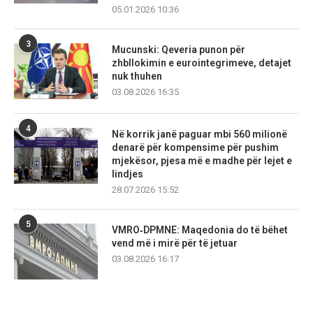
05.01.2026 10:36
3
Mucunski: Qeveria punon për
zhbllokimin e eurointegrimeve, detajet
nuk thuhen
03.08.2026 16:35
4
Në korrik janë paguar mbi 560 milionë
denarë për kompensime për pushim
mjekësor, pjesa më e madhe për lejet e
lindjes
28.07.2026 15:52
5
VMRO‑DPMNE: Maqedonia do të bëhet
vend më i mirë për të jetuar
03.08.2026 16:17