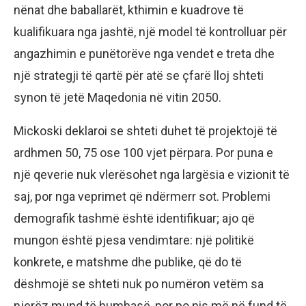
nënat dhe baballarët, kthimin e kuadrove të
kualifikuara nga jashtë, një model të kontrolluar për
angazhimin e punëtorëve nga vendet e treta dhe
një strategji të qartë për atë se çfarë lloj shteti
synon të jetë Maqedonia në vitin 2050.
Mickoski deklaroi se shteti duhet të projektojë të
ardhmen 50, 75 ose 100 vjet përpara. Por puna e
një qeverie nuk vlerësohet nga largësia e vizionit të
saj, por nga veprimet që ndërmerr sot. Problemi
demografik tashmë është identifikuar; ajo që
mungon është pjesa vendimtare: një politikë
konkrete, e matshme dhe publike, që do të
dëshmojë se shteti nuk po numëron vetëm sa
njerëz mund të humbasë, por po nis më në fund të