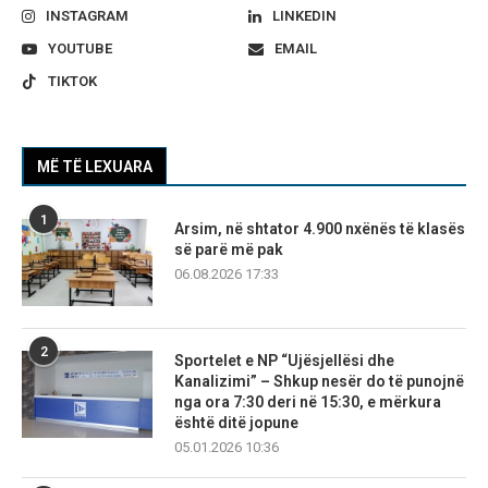
INSTAGRAM
LINKEDIN
YOUTUBE
EMAIL
TIKTOK
MË TË LEXUARA
1
Arsim, në shtator 4.900 nxënës të klasës
së parë më pak
06.08.2026 17:33
2
Sportelet e NP “Ujësjellësi dhe
Kanalizimi” – Shkup nesër do të punojnë
nga ora 7:30 deri në 15:30, e mërkura
është ditë jopune
05.01.2026 10:36