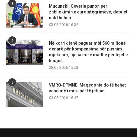
3
Mucunski: Qeveria punon për
zhbllokimin e eurointegrimeve, detajet
nuk thuhen
03.08.2026 16:35
4
Në korrik janë paguar mbi 560 milionë
denarë për kompensime për pushim
mjekësor, pjesa më e madhe për lejet e
lindjes
28.07.2026 15:52
5
VMRO‑DPMNE: Maqedonia do të bëhet
vend më i mirë për të jetuar
03.08.2026 16:17