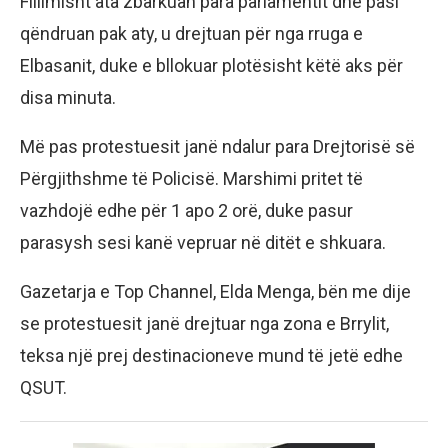
Fillimisht ata zbarkuan para parlamentit dhe pasi
qëndruan pak aty, u drejtuan për nga rruga e
Elbasanit, duke e bllokuar plotësisht këtë aks për
disa minuta.
Më pas protestuesit janë ndalur para Drejtorisë së
Përgjithshme të Policisë. Marshimi pritet të
vazhdojë edhe për 1 apo 2 orë, duke pasur
parasysh sesi kanë vepruar në ditët e shkuara.
Gazetarja e Top Channel, Elda Menga, bën me dije
se protestuesit janë drejtuar nga zona e Brrylit,
teksa një prej destinacioneve mund të jetë edhe
QSUT.