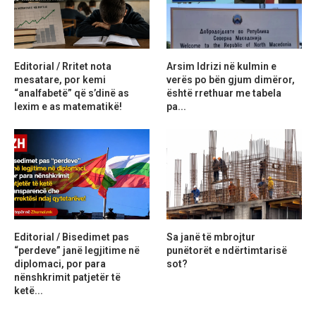
Editorial / Rritet nota
Arsim Idrizi në kulmin e
mesatare, por kemi
verës po bën gjum dimëror,
“analfabetë” që s’dinë as
është rrethuar me tabela
lexim e as matematikë!
pa...
Editorial / Bisedimet pas
Sa janë të mbrojtur
“perdeve” janë legjitime në
punëtorët e ndërtimtarisë
diplomaci, por para
sot?
nënshkrimit patjetër të
ketë...