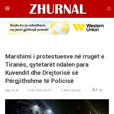
Marshimi i protestuesve në rrugët e
Tiranës, qytetarët ndalen para
Kuvendit dhe Drejtorisë së
Përgjithshme të Policisë
A+
A-
Nga
Xh M
13.06.2026 22:57
2,964
e lexuar