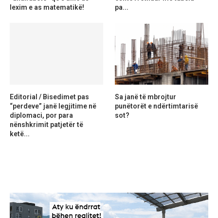
lexim e as matematikë!
pa...
Editorial / Bisedimet pas
Sa janë të mbrojtur
“perdeve” janë legjitime në
punëtorët e ndërtimtarisë
diplomaci, por para
sot?
nënshkrimit patjetër të
ketë...