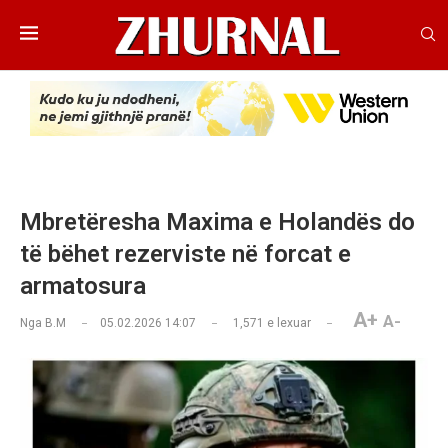
Mbretëresha Maxima e Holandës do
të bëhet rezerviste në forcat e
armatosura
A+
A-
Nga
B.M
05.02.2026 14:07
1,571
e lexuar