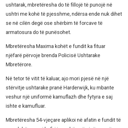
ushtarak, mbretëresha do të fillojë të punojë në
ushtri me kohë të pjesshme, ndërsa ende nuk dihet
se në cilën degë ose shërbim të forcave të
armatosura do të punësohet.
Mbretëresha Maxima kohët e fundit ka fituar
njëfarë përvoje brenda Policisë Ushtarake
Mbretërore.
Në tetor të vitit të kaluar, ajo mori pjesë në një
stërvitje ushtarake pranë Harderwijk, ku mbante
veshur një uniformë kamuflazh dhe fytyra e saj
ishte e kamufluar.
Mbretëresha 54-vjeçare aplikoi në afatin e fundit të