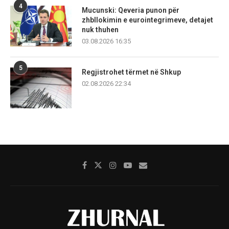
4
Mucunski: Qeveria punon për
zhbllokimin e eurointegrimeve, detajet
nuk thuhen
03.08.2026 16:35
5
Regjistrohet tërmet në Shkup
02.08.2026 22:34