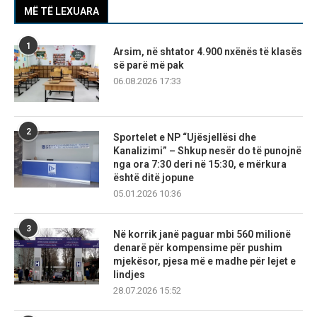
MË TË LEXUARA
1
Arsim, në shtator 4.900 nxënës të klasës
së parë më pak
06.08.2026 17:33
2
Sportelet e NP “Ujësjellësi dhe
Kanalizimi” – Shkup nesër do të punojnë
nga ora 7:30 deri në 15:30, e mërkura
është ditë jopune
05.01.2026 10:36
3
Në korrik janë paguar mbi 560 milionë
denarë për kompensime për pushim
mjekësor, pjesa më e madhe për lejet e
lindjes
28.07.2026 15:52