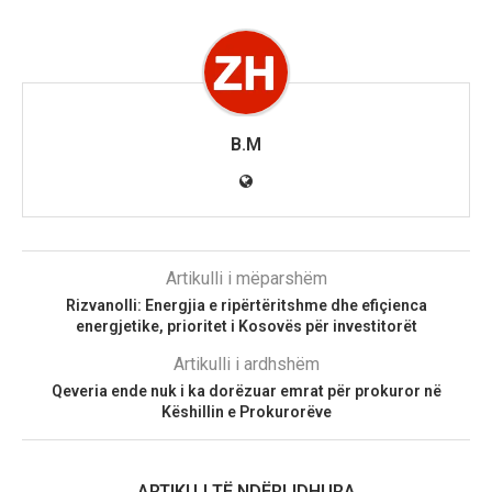
B.M
Artikulli i mëparshëm
Rizvanolli: Energjia e ripërtëritshme dhe efiçienca
energjetike, prioritet i Kosovës për investitorët
Artikulli i ardhshëm
Qeveria ende nuk i ka dorëzuar emrat për prokuror në
Këshillin e Prokurorëve
ARTIKUJ TË NDËRLIDHURA