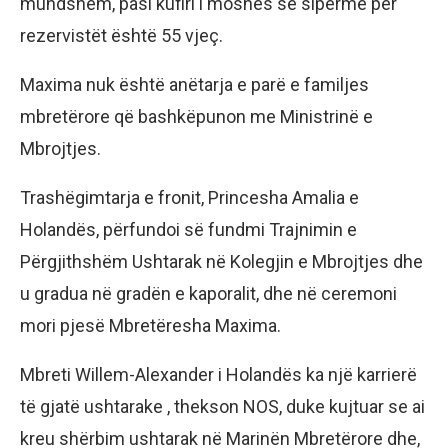
mundshëm, pasi kufiri i moshës së sipërme për
rezervistët është 55 vjeç.
Maxima nuk është anëtarja e parë e familjes
mbretërore që bashkëpunon me Ministrinë e
Mbrojtjes.
Trashëgimtarja e fronit, Princesha Amalia e
Holandës, përfundoi së fundmi Trajnimin e
Përgjithshëm Ushtarak në Kolegjin e Mbrojtjes dhe
u gradua në gradën e kaporalit, dhe në ceremoni
mori pjesë Mbretëresha Maxima.
Mbreti Willem-Alexander i Holandës ka një karrierë
të gjatë ushtarake , thekson NOS, duke kujtuar se ai
kreu shërbim ushtarak në Marinën Mbretërore dhe,