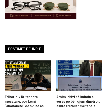
POSTIMET E FUNDIT
Editorial / Rritet nota
Arsim Idrizi në kulmin e
mesatare, por kemi
verës po bën gjum dimëror,
“analfabetë” që s’dinë as
është rrethuar me tabela