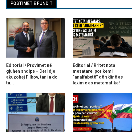
POSTIMET E FUNDIT
Editorial / Provimet në
Editorial / Rritet nota
gjuhën shqipe – Deri dje
mesatare, por kemi
akuzohej Filkov, tani a do
“analfabetë” që s’dinë as
ta...
lexim e as matematikë!