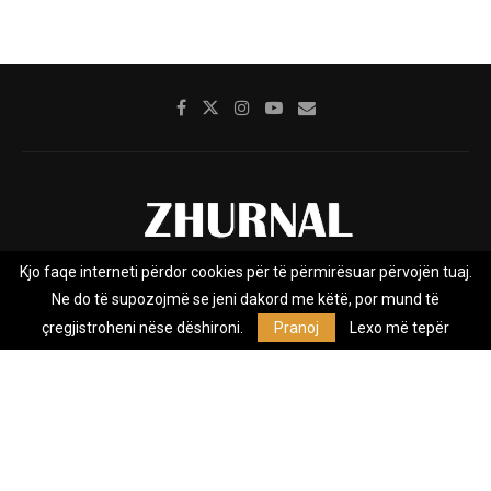
Kjo faqe interneti përdor cookies për të përmirësuar përvojën tuaj.
Rreth nesh
Impresumi
Marketing
Kontakt
Ne do të supozojmë se jeni dakord me këtë, por mund të
Privacy Policy
çregjistroheni nëse dëshironi.
Pranoj
Lexo më tepër
Zhurnal.mk është Agjenci e Lajmeve e pavarur, e themeluar në vitin
2009, që e mbulon Maqedoninë, Kosovën, Shqipërinë edhe lajmet
nga bota.
@2026 - All Right Reserved. Designed and Developed by
Anet.Com.Mk