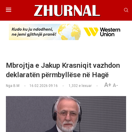
​Mbrojtja e Jakup Krasniqit vazhdon
deklaratën përmbyllëse në Hagë
A+
A-
Nga
B.M
16.02.2026 09:16
1,332
e lexuar