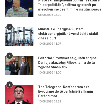
Arsovski: Maqedonia po hyn në fazën e
“hiperpolitikës”, ndërsa qytetarët po
mësohen me dështimin e institucioneve
05.08.2026 22:20
3
Ministria e Energjisë: Sistemi
elektroenergjetik në vend është stabil
dhe i sigurt
10.08.2026 11:07
4
Editorial / Provimet në gjuhën shqipe –
Deri dje akuzohej Filkov, tani a do ta
zgjidhë Shasivari?
10.08.2026 11:00
5
The Telegraph: Konfederata e re
Evropiane do të përfshijë Ballkanin
Perëndimor
10.08.2026 09:23