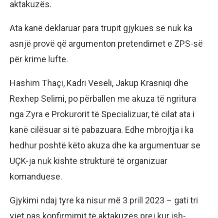
aktakuzës.
Ata kanë deklaruar para trupit gjykues se nuk ka
asnjë provë që argumenton pretendimet e ZPS-së
për krime lufte.
Hashim Thaçi, Kadri Veseli, Jakup Krasniqi dhe
Rexhep Selimi, po përballen me akuza të ngritura
nga Zyra e Prokurorit të Specializuar, të cilat ata i
kanë cilësuar si të pabazuara. Edhe mbrojtja i ka
hedhur poshtë këto akuza dhe ka argumentuar se
UÇK-ja nuk kishte strukturë të organizuar
komanduese.
Gjykimi ndaj tyre ka nisur më 3 prill 2023 – gati tri
vjet pas konfirmimit të aktakuzës prej kur ish-