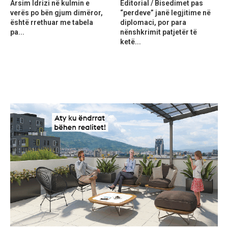
Arsim Idrizi në kulmin e
Editorial / Bisedimet pas
verës po bën gjum dimëror,
“perdeve” janë legjitime në
është rrethuar me tabela
diplomaci, por para
pa...
nënshkrimit patjetër të
ketë...