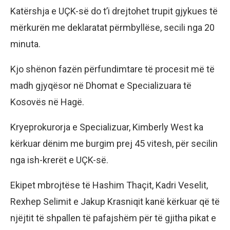
Katërshja e UÇK-së do t’i drejtohet trupit gjykues të
mërkurën me deklaratat përmbyllëse, secili nga 20
minuta.
Kjo shënon fazën përfundimtare të procesit më të
madh gjyqësor në Dhomat e Specializuara të
Kosovës në Hagë.
Kryeprokurorja e Specializuar, Kimberly West ka
kërkuar dënim me burgim prej 45 vitesh, për secilin
nga ish-krerët e UÇK-së.
Ekipet mbrojtëse të Hashim Thaçit, Kadri Veselit,
Rexhep Selimit e Jakup Krasniqit kanë kërkuar që të
njëjtit të shpallen të pafajshëm për të gjitha pikat e