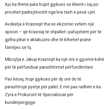
Ajo ka thënë para trupit gjykues se klienti i saj po
privohet padrejtësisht nga liria tash e pesë vjet.
Avokatja e Krasniqit tha se ekziston vetëm një
opsion – që Krasniqi të shpallet i pafajshëm për të
gjitha pikat e aktakuzës dhe të kthehet pranë
familjes së tij.
Mbrojtja e Jakup Krasniqit ka një orë e gjysmë kohë
për të përfunduar parashtrimet përfundimtare.
Pas kësaj, trupi gjykues për dy orë do të
parashtrojë pyetje për palët. E më pas radhën e ka
Zyra e Prokurorit të Specializuar për
kundërpërgjigje.