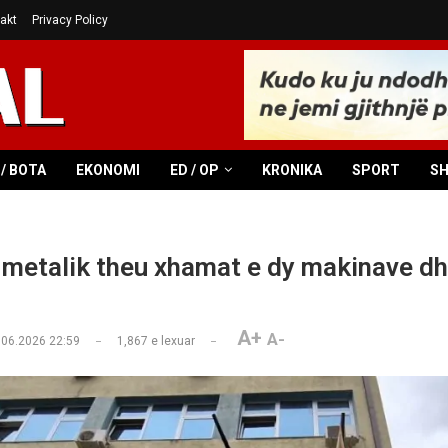
akt
Privacy Policy
/ BOTA
EKONOMI
ED / OP
KRONIKA
SPORT
S
metalik theu xhamat e dy makinave dhe
A+
A-
.06.2026 22:59
1,867
e lexuar