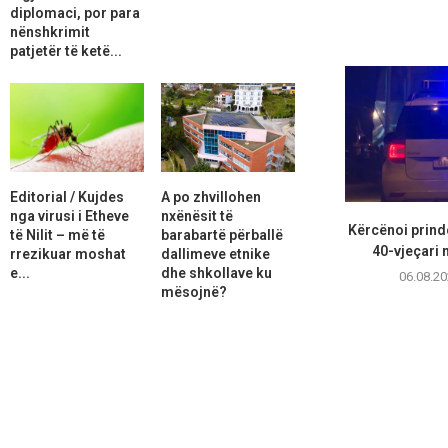
diplomaci, por para
nënshkrimit
patjetër të ketë...
Editorial / Kujdes
A po zhvillohen
nga virusi i Etheve
nxënësit të
Kërcënoi prindë
të Nilit – më të
barabartë përballë
40-vjeçari 
rrezikuar moshat
dallimeve etnike
e...
dhe shkollave ku
06.08.20
mësojnë?