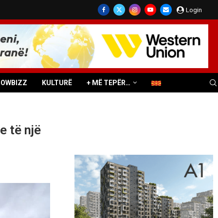
Login
HOWBIZZ
KULTURË
+ MË TEPËR…
 të një