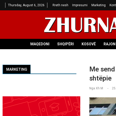
Thursday, August 6, 2026
Rreth nesh
Impresumi
Marketing
Kont
MAQEDONI
SHQIPËRI
KOSOVË
RAJON 
Me send 
MARKETING
shtëpie
Nga
Xh M
25