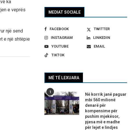
ovë ka
rjen e veprës
MEDIAT SOCIALE
FACEBOOK
TWITTER
rur një send
INSTAGRAM
LINKEDIN
t e një shtëpie
YOUTUBE
EMAIL
TIKTOK
MË TË LEXUARA
1
Në korrik janë paguar
mbi 560 milionë
denarë për
kompensime për
pushim mjekësor,
pjesa më e madhe
për lejet e lindjes