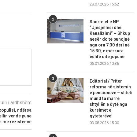
28.07.2026 15:52
2
Sportelet e NP
“Ujësjellësi dhe
Kanalizimi” – Shkup
nesër do të punojnë
nga ora 7:30 deri në
15:30, e mërkura
është ditë jopune
05.01.2026 10:36
3
Editorial / Priten
reforma në sistemin
e pensioneve – shteti
mund ta marrë
kulli i ardhshëm
shtyllën e dytë nga
opullsi, ndërsa
kursimet e
ellin vende pune
qytetarëve!
n me rezistencë
03.08.2026 15:00