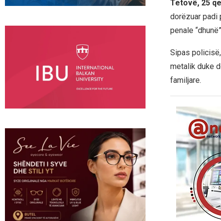
Tetovë, 25 q
dorëzuar padi 
penale “dhunë”
​Sipas policisë
metalik duke d
familjare.