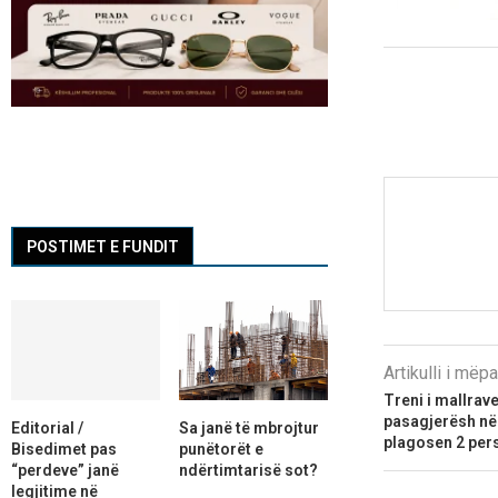
POSTIMET E FUNDIT
Artikulli i më
Treni i mallrav
pasagjerësh në
Editorial /
Sa janë të mbrojtur
plagosen 2 per
Bisedimet pas
punëtorët e
“perdeve” janë
ndërtimtarisë sot?
legjitime në