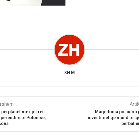
XH M
parshëm
Arti
e përplaset me një tren
Maqedonia po humb p
 perëndim të Polonisë,
investimet që mund të sj
sona
përballe