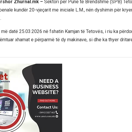
ershor Zhurnal.mk –
​Sektori për Punë të Brendshme (SPB) Tet
penale kundër 20-vjeçarit me iniciale L.M., nën dyshimin për krye
.
, më datë 25.03.2026 në fshatin Kamjan të Tetovës, i riu ka përdo
ëmtuar xhamat e përparmë të dy makinave, si dhe ka thyer dritare