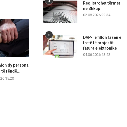
4
Regjistrohet tërmet
në Shkup
02.08.2026 22:34
5
DAP-i e fillon fazën e
tretë të projektit
fatura elektronike
04.06.2026 13:52
alon dy persona
Digjet një banesë në Gostivar,
MPB: 50 
 të rëndë...
tre persona, mes...
sanksionuar në
026 15:20
06.08.2026 12:57
06.08.2