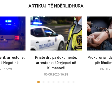
ARTIKUJ TË NDËRLIDHURA
rit, arrestohet
Priste dru pa dokumente,
Prokuroria nd
në Negotinë
arrestohet 40-vjeçari në
për lëndim
Kumanovë
26 16:29
06.08.2
06.08.2026 16:28