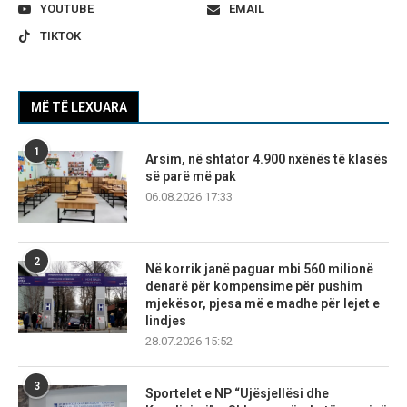
YOUTUBE
EMAIL
TIKTOK
MË TË LEXUARA
1
Arsim, në shtator 4.900 nxënës të klasës
së parë më pak
06.08.2026 17:33
2
Në korrik janë paguar mbi 560 milionë
denarë për kompensime për pushim
mjekësor, pjesa më e madhe për lejet e
lindjes
28.07.2026 15:52
3
Sportelet e NP “Ujësjellësi dhe