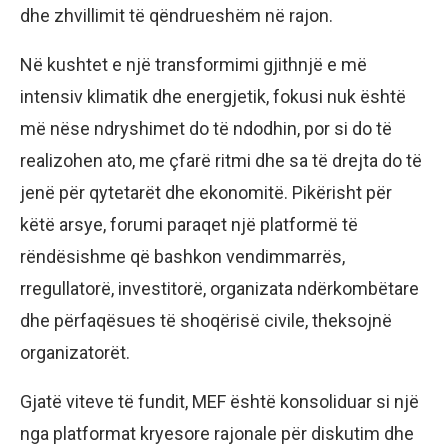
dhe zhvillimit të qëndrueshëm në rajon.
Në kushtet e një transformimi gjithnjë e më
intensiv klimatik dhe energjetik, fokusi nuk është
më nëse ndryshimet do të ndodhin, por si do të
realizohen ato, me çfarë ritmi dhe sa të drejta do të
jenë për qytetarët dhe ekonomitë. Pikërisht për
këtë arsye, forumi paraqet një platformë të
rëndësishme që bashkon vendimmarrës,
rregullatorë, investitorë, organizata ndërkombëtare
dhe përfaqësues të shoqërisë civile, theksojnë
organizatorët.
Gjatë viteve të fundit, MEF është konsoliduar si një
nga platformat kryesore rajonale për diskutim dhe