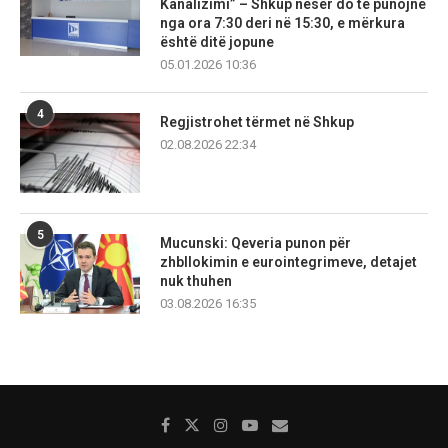
Kanalizimi” – Shkup nesër do të punojnë
nga ora 7:30 deri në 15:30, e mërkura
është ditë jopune
05.01.2026 10:36
4
Regjistrohet tërmet në Shkup
02.08.2026 22:34
5
Mucunski: Qeveria punon për
zhbllokimin e eurointegrimeve, detajet
nuk thuhen
03.08.2026 16:35