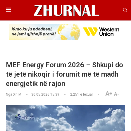
MEF Energy Forum 2026 – Shkupi do
të jetë nikoqir i forumit më të madh
energjetik në rajon
A+
A-
Nga
Xh M
30.05.2026 15:39
2,251
e lexuar