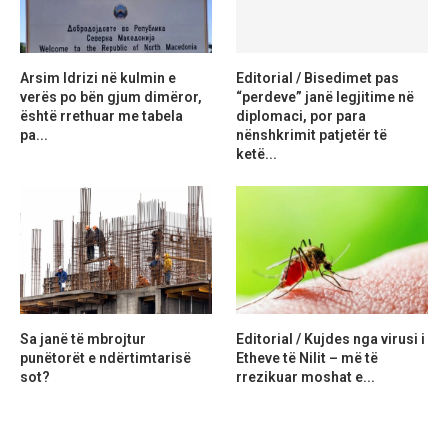
Arsim Idrizi në kulmin e
Editorial / Bisedimet pas
verës po bën gjum dimëror,
“perdeve” janë legjitime në
është rrethuar me tabela
diplomaci, por para
pa...
nënshkrimit patjetër të
ketë...
Sa janë të mbrojtur
Editorial / Kujdes nga virusi i
punëtorët e ndërtimtarisë
Etheve të Nilit – më të
sot?
rrezikuar moshat e...