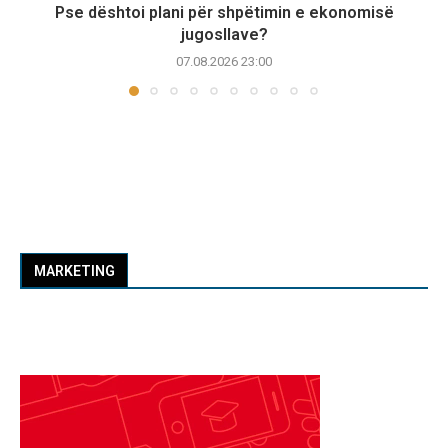
Pse dështoi plani për shpëtimin e ekonomisë
jugosllave?
07.08.2026 23:00
MARKETING