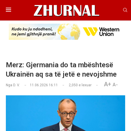
Merz: Gjermania do ta mbështesë
Ukrainën aq sa të jetë e nevojshme
A+
A-
Nga
D. V.
11.06.2026 16:11
2,050
e lexuar