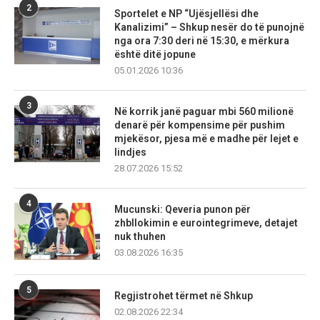
2
Sportelet e NP “Ujësjellësi dhe
Kanalizimi” – Shkup nesër do të punojnë
nga ora 7:30 deri në 15:30, e mërkura
është ditë jopune
05.01.2026 10:36
3
Në korrik janë paguar mbi 560 milionë
denarë për kompensime për pushim
mjekësor, pjesa më e madhe për lejet e
lindjes
28.07.2026 15:52
4
Mucunski: Qeveria punon për
zhbllokimin e eurointegrimeve, detajet
nuk thuhen
03.08.2026 16:35
5
Regjistrohet tërmet në Shkup
02.08.2026 22:34