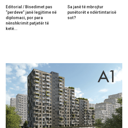
Editorial / Bisedimet pas
Sa janë të mbrojtur
“perdeve” janë legjitime në
punëtorët e ndërtimtarisë
diplomaci, por para
sot?
nënshkrimit patjetër të
ketë...