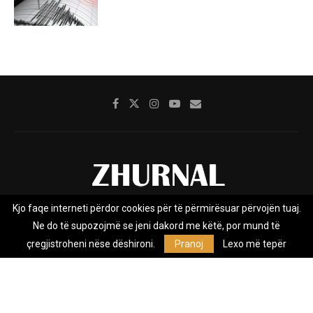
Kjo faqe interneti përdor cookies për të përmirësuar përvojën tuaj.
Rreth nesh
Impresumi
Marketing
Kontakt
Ne do të supozojmë se jeni dakord me këtë, por mund të
Privacy Policy
çregjistroheni nëse dëshironi.
Pranoj
Lexo më tepër
Zhurnal.mk është Agjenci e Lajmeve e pavarur, e themeluar në vitin
2009, që e mbulon Maqedoninë, Kosovën, Shqipërinë edhe lajmet
nga bota.
@2026 - All Right Reserved. Designed and Developed by