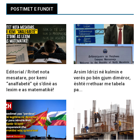
POSTIMET E FUNDIT
Editorial / Rritet nota
Arsim Idrizi në kulmin e
mesatare, por kemi
verës po bën gjum dimëror,
“analfabetë” që s’dinë as
është rrethuar me tabela
lexim e as matematikë!
pa...