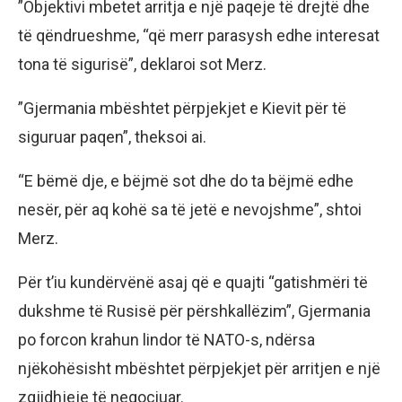
”Objektivi mbetet arritja e një paqeje të drejtë dhe
të qëndrueshme, “që merr parasysh edhe interesat
tona të sigurisë”, deklaroi sot Merz.
”Gjermania mbështet përpjekjet e Kievit për të
siguruar paqen”, theksoi ai.
“E bëmë dje, e bëjmë sot dhe do ta bëjmë edhe
nesër, për aq kohë sa të jetë e nevojshme”, shtoi
Merz.
Për t’iu kundërvënë asaj që e quajti “gatishmëri të
dukshme të Rusisë për përshkallëzim”, Gjermania
po forcon krahun lindor të NATO-s, ndërsa
njëkohësisht mbështet përpjekjet për arritjen e një
zgjidhjeje të negociuar.