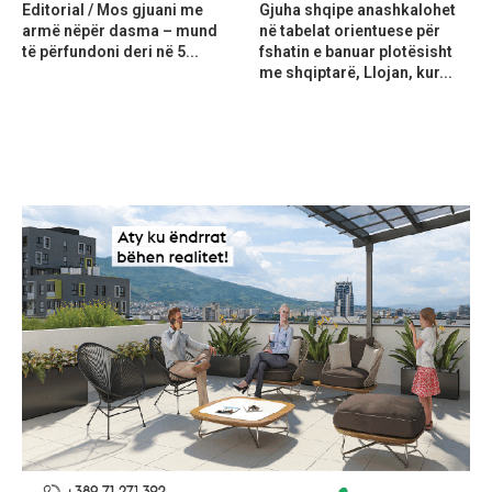
Editorial / Mos gjuani me
Gjuha shqipe anashkalohet
armë nëpër dasma – mund
në tabelat orientuese për
të përfundoni deri në 5...
fshatin e banuar plotësisht
me shqiptarë, Llojan, kur...