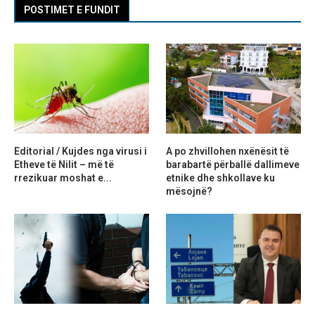
POSTIMET E FUNDIT
Editorial / Kujdes nga virusi i
A po zhvillohen nxënësit të
Etheve të Nilit – më të
barabartë përballë dallimeve
rrezikuar moshat e...
etnike dhe shkollave ku
mësojnë?