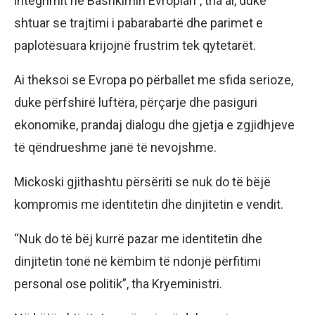
integrimit në Bashkimin Evropian”, tha ai, duke
shtuar se trajtimi i pabarabartë dhe parimet e
paplotësuara krijojnë frustrim tek qytetarët.
Ai theksoi se Evropa po përballet me sfida serioze,
duke përfshirë luftëra, përçarje dhe pasiguri
ekonomike, prandaj dialogu dhe gjetja e zgjidhjeve
të qëndrueshme janë të nevojshme.
Mickoski gjithashtu përsëriti se nuk do të bëjë
kompromis me identitetin dhe dinjitetin e vendit.
“Nuk do të bëj kurrë pazar me identitetin dhe
dinjitetin tonë në këmbim të ndonjë përfitimi
personal ose politik”, tha Kryeministri.