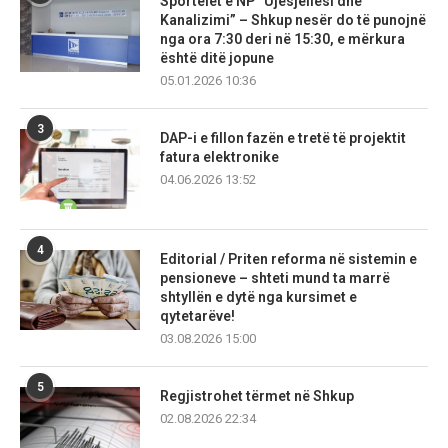
Sportelet e NP “Ujësjellësi dhe
Kanalizimi” – Shkup nesër do të punojnë
nga ora 7:30 deri në 15:30, e mërkura
është ditë jopune
05.01.2026 10:36
3
DAP-i e fillon fazën e tretë të projektit
fatura elektronike
04.06.2026 13:52
4
Editorial / Priten reforma në sistemin e
pensioneve – shteti mund ta marrë
shtyllën e dytë nga kursimet e
qytetarëve!
03.08.2026 15:00
5
Regjistrohet tërmet në Shkup
02.08.2026 22:34