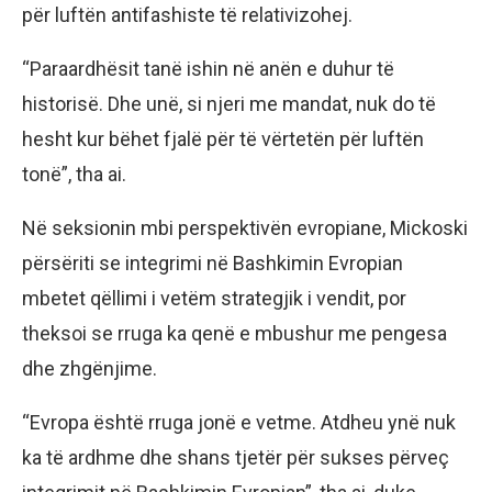
për luftën antifashiste të relativizohej.
“Paraardhësit tanë ishin në anën e duhur të
historisë. Dhe unë, si njeri me mandat, nuk do të
hesht kur bëhet fjalë për të vërtetën për luftën
tonë”, tha ai.
Në seksionin mbi perspektivën evropiane, Mickoski
përsëriti se integrimi në Bashkimin Evropian
mbetet qëllimi i vetëm strategjik i vendit, por
theksoi se rruga ka qenë e mbushur me pengesa
dhe zhgënjime.
“Evropa është rruga jonë e vetme. Atdheu ynë nuk
ka të ardhme dhe shans tjetër për sukses përveç