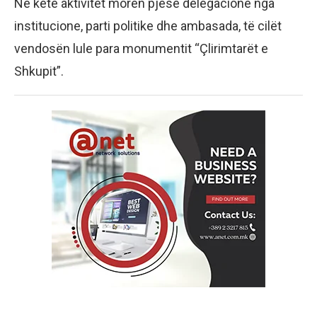
Në këtë aktivitet morën pjesë delegacione nga
institucione, parti politike dhe ambasada, të cilët
vendosën lule para monumentit “Çlirimtarët e
Shkupit”.