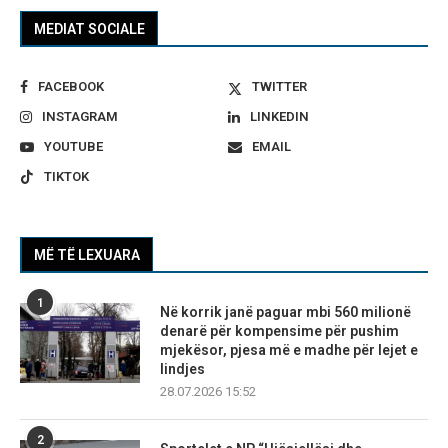
MEDIAT SOCIALE
FACEBOOK
TWITTER
INSTAGRAM
LINKEDIN
YOUTUBE
EMAIL
TIKTOK
MË TË LEXUARA
1
Në korrik janë paguar mbi 560 milionë
denarë për kompensime për pushim
mjekësor, pjesa më e madhe për lejet e
lindjes
28.07.2026 15:52
2