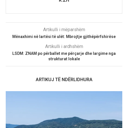
R.ZH
Artikulli i mëparshëm
Mënaxhimi në lartësi të ulët: Mbrojtje gjithëpërfshirëse
Artikulli i ardhshëm
LSDM: ZNAM po përballet me përçarje dhe largime nga
strukturat lokale
ARTIKUJ TË NDËRLIDHURA