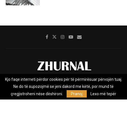
Kjo faqe interneti përdor cookies për të përmirësuar përvojën tuaj.
Rreth nesh
Impresumi
Marketing
Kontakt
Ne do të supozojmë se jeni dakord me këtë, por mund të
Privacy Policy
çregjistroheni nëse dëshironi.
Pranoj
Lexo më tepër
Zhurnal.mk është Agjenci e Lajmeve e pavarur, e themeluar në vitin
2009, që e mbulon Maqedoninë, Kosovën, Shqipërinë edhe lajmet
nga bota.
@2026 - All Right Reserved. Designed and Developed by
Anet.Com.Mk