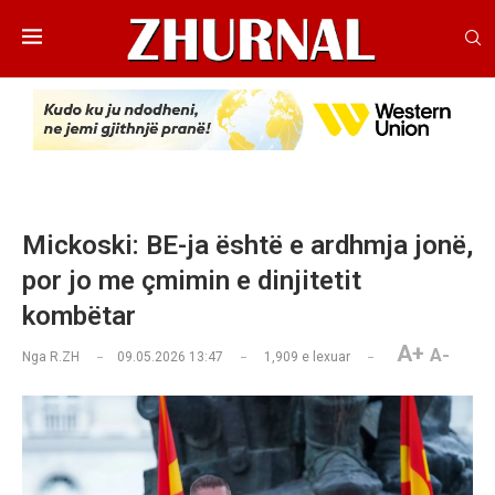
Mickoski: BE-ja është e ardhmja jonë,
por jo me çmimin e dinjitetit
kombëtar
A+
A-
Nga
R.ZH
09.05.2026 13:47
1,909
e lexuar