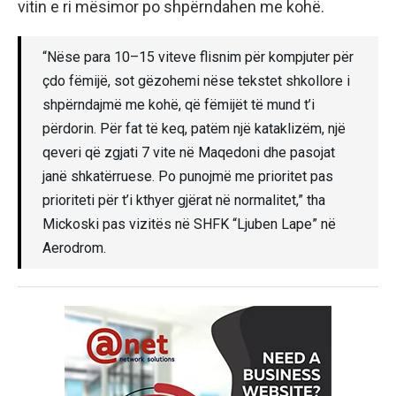
vitin e ri mësimor po shpërndahen me kohë.
“Nëse para 10–15 viteve flisnim për kompjuter për
çdo fëmijë, sot gëzohemi nëse tekstet shkollore i
shpërndajmë me kohë, që fëmijët të mund t’i
përdorin. Për fat të keq, patëm një kataklizëm, një
qeveri që zgjati 7 vite në Maqedoni dhe pasojat
janë shkatërruese. Po punojmë me prioritet pas
prioriteti për t’i kthyer gjërat në normalitet,” tha
Mickoski pas vizitës në SHFK “Ljuben Lape” në
Aerodrom.