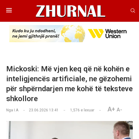
Mickoski: Më vjen keq që në kohën e
inteligjencës artificiale, ne gëzohemi
për shpërndarjen me kohë të teksteve
shkollore
A+
A-
Nga
I.A
23.06.2026 13:41
1,576
e lexuar