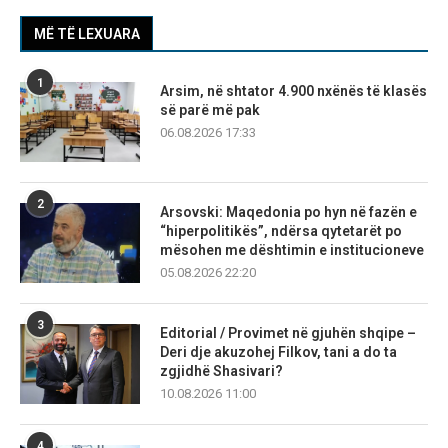
MË TË LEXUARA
1
Arsim, në shtator 4.900 nxënës të klasës
së parë më pak
06.08.2026 17:33
2
Arsovski: Maqedonia po hyn në fazën e
“hiperpolitikës”, ndërsa qytetarët po
mësohen me dështimin e institucioneve
05.08.2026 22:20
3
Editorial / Provimet në gjuhën shqipe –
Deri dje akuzohej Filkov, tani a do ta
zgjidhë Shasivari?
10.08.2026 11:00
4