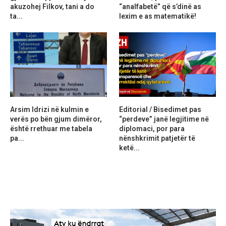
akuzohej Filkov, tani a do
“analfabetë” që s’dinë as
ta...
lexim e as matematikë!
Arsim Idrizi në kulmin e
Editorial / Bisedimet pas
verës po bën gjum dimëror,
“perdeve” janë legjitime në
është rrethuar me tabela
diplomaci, por para
pa...
nënshkrimit patjetër të
ketë...