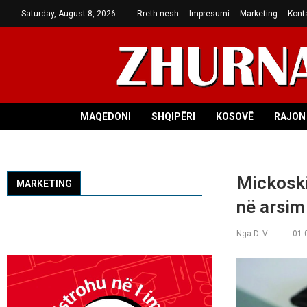
Saturday, August 8, 2026
Rreth nesh
Impresumi
Marketing
Kont
MAQEDONI
SHQIPËRI
KOSOVË
RAJON 
Mickoski
MARKETING
në arsim
Nga
D. V.
01.