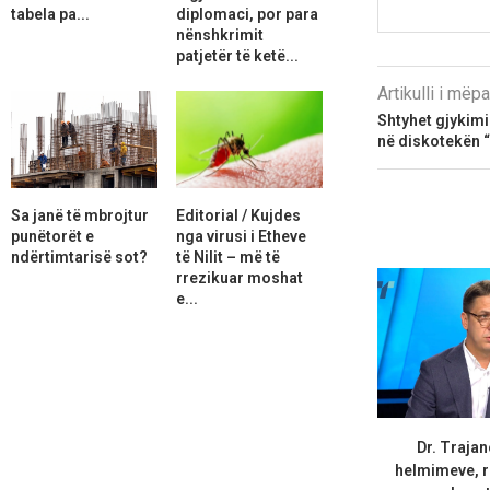
tabela pa...
diplomaci, por para
nënshkrimit
patjetër të ketë...
Artikulli i më
Shtyhet gjykimi
në diskotekën 
Sa janë të mbrojtur
Editorial / Kujdes
punëtorët e
nga virusi i Etheve
ndërtimtarisë sot?
të Nilit – më të
rrezikuar moshat
e...
Dr. Trajan
helmimeve, r