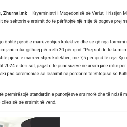
, Zhurnal.mk –
Kryeministri i Maqedonisë së Veriut, Hristijan Mi
t në sektorin e arsimit do të përfitojnë një rritje të pagave prej rr
kjo është pjesë e marrëveshjes kolektive dhe se që nga formimi 
sim janë rritur gjithsej për rreth 20 për qind. “Prej sot do të kemi r
htë pjesë e marrëveshjes kolektive, me 7,5 për qind të reja. Kjo 
itit 2024 e deri sot, pagat e të punësuarve në arsim janë rritur për
ski pas ceremonisë së lëshimit në përdorim të Shtëpisë së Kult
et të përmirësojë standardin e punonjësve arsimorë dhe të nxisë m
 cilësisë së arsimit në vend.