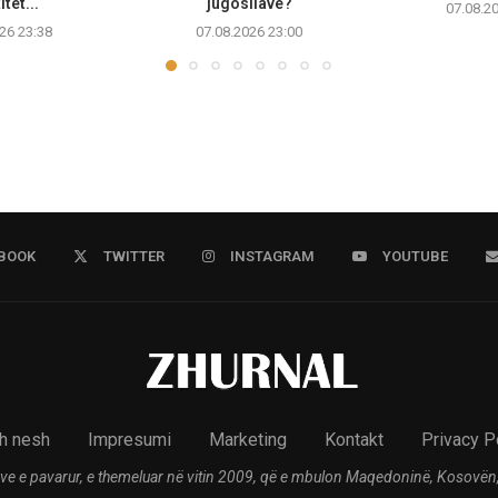
tet...
jugosllave?
07.08.2
26 23:38
07.08.2026 23:00
BOOK
TWITTER
INSTAGRAM
YOUTUBE
h nesh
Impresumi
Marketing
Kontakt
Privacy P
ve e pavarur, e themeluar në vitin 2009, që e mbulon Maqedoninë, Kosovën,