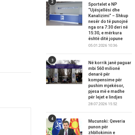
2
Sportelet e NP
“Ujësjellësi dhe
Kanalizimi” – Shkup
nesër do të punojnë
nga ora 7:30 deri në
15:30, e mërkura
është ditë jopune
05.01.2026 10:36
3
Në korrik janë paguar
mbi 560 milionë
denarë për
kompensime për
pushim mjekësor,
pjesa më e madhe
për lejet e lindjes
28.07.2026 15:52
4
Mucunski: Qeveria
punon për
zhbllokimin e