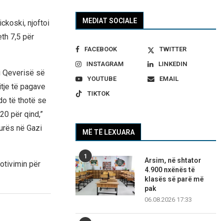
MEDIAT SOCIALE
ckoski, njoftoi
eth 7,5 për
FACEBOOK
TWITTER
INSTAGRAM
LINKEDIN
i Qeverisë së
YOUTUBE
EMAIL
ritje të pagave
TIKTOK
do të thotë se
 20 për qind,”
urës në Gazi
MË TË LEXUARA
1
Arsim, në shtator
otivimin për
4.900 nxënës të
klasës së parë më
pak
06.08.2026 17:33