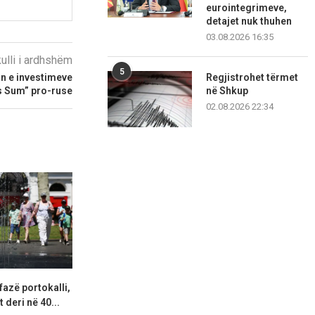
eurointegrimeve,
detajet nuk thuhen
03.08.2026 16:35
kulli i ardhshëm
5
n e investimeve
Regjistrohet tërmet
s Sum” pro-ruse
në Shkup
02.08.2026 22:34
fazë portokalli,
Hapet një tjetër segment i
Lidhjet e lë
 deri në 40...
autostradës Elbasan–Qafë
ekstremit 