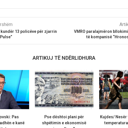
parshëm
Arti
 kundër 13 policëve për zjarrin
VMRO paralajmëron bllokimi
“Pulse”
të kompanisë “Hrono
ARTIKUJ TË NDËRLIDHURA
ovski: Pas
Pse dështoi plani për
Kujdes/ Nesër 
adhën e kanë
shpëtimin e ekonomisë
temperaturat