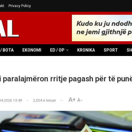
akt
Privacy Policy
/ BOTA
EKONOMI
ED / OP
KRONIKA
SPORT
S
 paralajmëron rritje pagash për të pun
A+
A-
04.2026 13:49
2,054
e lexuar