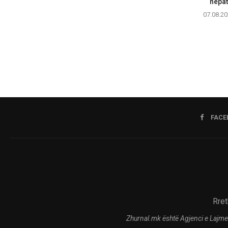
hepati
07.08.20
FACE
Rret
Zhurnal.mk është Agjenci e Lajme