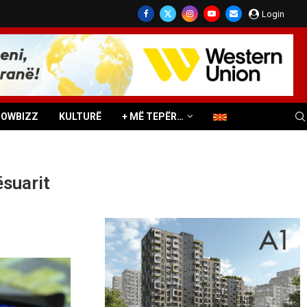
Login
HOWBIZZ
KULTURË
+ MË TEPËR…
ësuarit