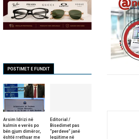
POSTIMET E FUNDIT
Arsim Idrizi në
Editorial /
kulmin e verës po
Bisedimet pas
bën gjum dimëror,
“perdeve” janë
është rrethuar me
legjitime në