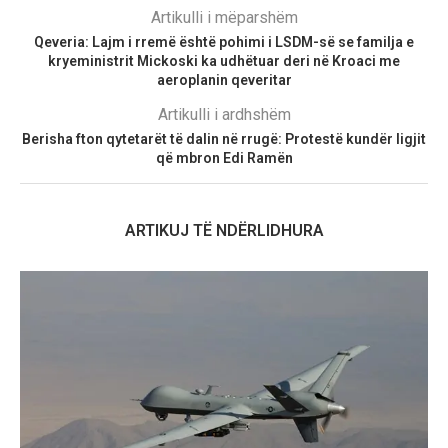
Artikulli i mëparshëm
Qeveria: Lajm i rremë është pohimi i LSDM-së se familja e
kryeministrit Mickoski ka udhëtuar deri në Kroaci me
aeroplanin qeveritar
Artikulli i ardhshëm
Berisha fton qytetarët të dalin në rrugë: Protestë kundër ligjit
që mbron Edi Ramën
ARTIKUJ TË NDËRLIDHURA