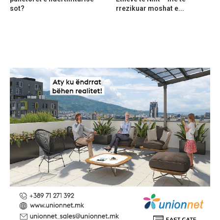
sot?
rrezikuar moshat e...