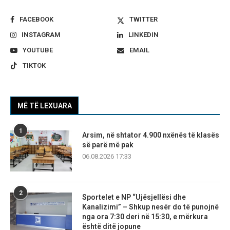
FACEBOOK
TWITTER
INSTAGRAM
LINKEDIN
YOUTUBE
EMAIL
TIKTOK
MË TË LEXUARA
1
Arsim, në shtator 4.900 nxënës të klasës
së parë më pak
06.08.2026 17:33
2
Sportelet e NP “Ujësjellësi dhe
Kanalizimi” – Shkup nesër do të punojnë
nga ora 7:30 deri në 15:30, e mërkura
është ditë jopune