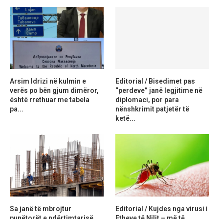
Arsim Idrizi në kulmin e
Editorial / Bisedimet pas
verës po bën gjum dimëror,
“perdeve” janë legjitime në
është rrethuar me tabela
diplomaci, por para
pa...
nënshkrimit patjetër të
ketë...
Sa janë të mbrojtur
Editorial / Kujdes nga virusi i
punëtorët e ndërtimtarisë
Etheve të Nilit – më të