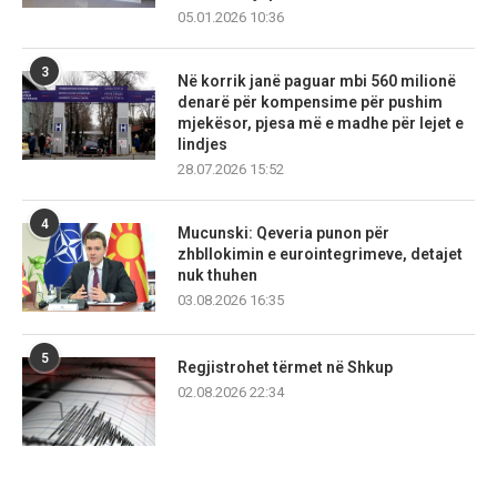
05.01.2026 10:36
3
Në korrik janë paguar mbi 560 milionë
denarë për kompensime për pushim
mjekësor, pjesa më e madhe për lejet e
lindjes
28.07.2026 15:52
4
Mucunski: Qeveria punon për
zhbllokimin e eurointegrimeve, detajet
nuk thuhen
03.08.2026 16:35
5
Regjistrohet tërmet në Shkup
02.08.2026 22:34