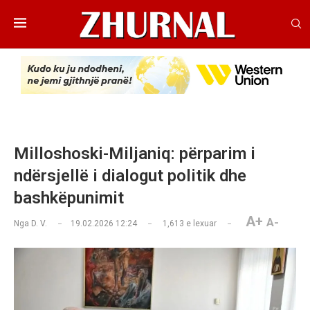
Milloshoski-Miljaniq: përparim i
ndërsjellë i dialogut politik dhe
bashkëpunimit
A+
A-
Nga
D. V.
19.02.2026 12:24
1,613
e lexuar