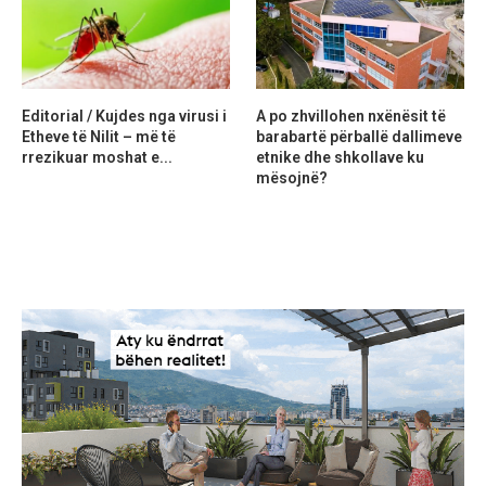
Editorial / Kujdes nga virusi i
A po zhvillohen nxënësit të
Etheve të Nilit – më të
barabartë përballë dallimeve
rrezikuar moshat e...
etnike dhe shkollave ku
mësojnë?