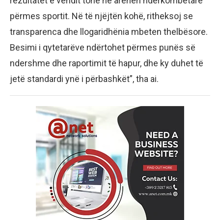
rezultatet e vendit tonë në arenën ndërkombëtare
përmes sportit. Në të njëjtën kohë, ritheksoj se
transparenca dhe llogaridhënia mbeten thelbësore.
Besimi i qytetarëve ndërtohet përmes punës së
ndershme dhe raportimit të hapur, dhe ky duhet të
jetë standardi ynë i përbashkët”, tha ai.