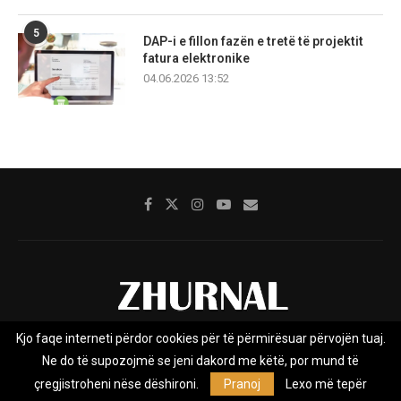
5
DAP-i e fillon fazën e tretë të projektit
fatura elektronike
04.06.2026 13:52
Kjo faqe interneti përdor cookies për të përmirësuar përvojën tuaj.
Rreth nesh
Impresumi
Marketing
Kontakt
Ne do të supozojmë se jeni dakord me këtë, por mund të
Privacy Policy
çregjistroheni nëse dëshironi.
Pranoj
Lexo më tepër