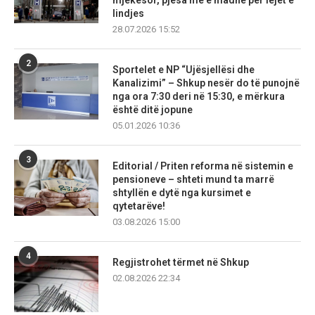
lindjes
28.07.2026 15:52
2
Sportelet e NP “Ujësjellësi dhe
Kanalizimi” – Shkup nesër do të punojnë
nga ora 7:30 deri në 15:30, e mërkura
është ditë jopune
05.01.2026 10:36
3
Editorial / Priten reforma në sistemin e
pensioneve – shteti mund ta marrë
shtyllën e dytë nga kursimet e
qytetarëve!
03.08.2026 15:00
4
Regjistrohet tërmet në Shkup
02.08.2026 22:34