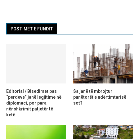
POSTIMET E FUNDIT
Editorial / Bisedimet pas
Sa janë të mbrojtur
“perdeve” janë legjitime në
punëtorët e ndërtimtarisë
diplomaci, por para
sot?
nënshkrimit patjetër të
ketë...