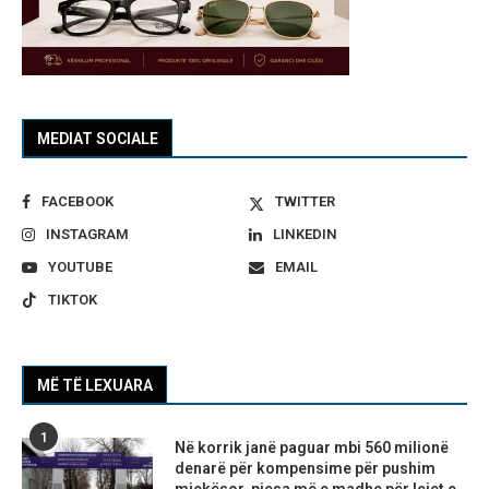
MEDIAT SOCIALE
FACEBOOK
TWITTER
INSTAGRAM
LINKEDIN
YOUTUBE
EMAIL
TIKTOK
MË TË LEXUARA
1
Në korrik janë paguar mbi 560 milionë
denarë për kompensime për pushim
mjekësor, pjesa më e madhe për lejet e