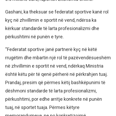
Gashani, ka theksuar se federatat sportive kanë rol
kyç në zhvillimin e sportit në vend, ndërsa ka
kërkuar standarde të larta profesionalizmi dhe
përkushtimi në punën e tyre.
“Federatat sportive janë partnerë kyç në këtë
rrugëtim dhe mbartin një rol të pazëvendësueshëm
në zhvillimin e sportit në vend, ndërkaq Ministria
është këtu për të qenë përherë në përkrahjen tuaj.
Prandaj, presim që përmes këtij bashkëpunimi të
dëshmoni standarde të larta profesionalizmi,
përkushtimi, por edhe arritje konkrete në punën
tuaj, në sportet tuaja. Përmes këtyre
memorandumeve, ne po konkretizojmë