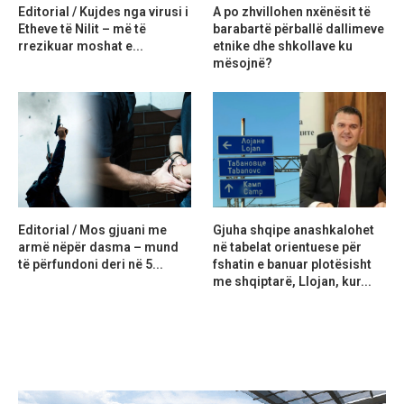
Editorial / Kujdes nga virusi i
A po zhvillohen nxënësit të
Etheve të Nilit – më të
barabartë përballë dallimeve
rrezikuar moshat e...
etnike dhe shkollave ku
mësojnë?
Editorial / Mos gjuani me
Gjuha shqipe anashkalohet
armë nëpër dasma – mund
në tabelat orientuese për
të përfundoni deri në 5...
fshatin e banuar plotësisht
me shqiptarë, Llojan, kur...