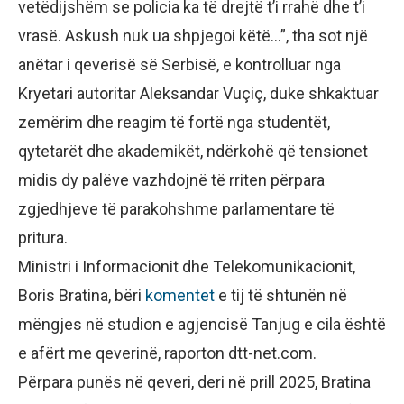
vetëdijshëm se policia ka të drejtë t’i rrahë dhe t’i
vrasë. Askush nuk ua shpjegoi këtë…”, tha sot një
anëtar i qeverisë së Serbisë, e kontrolluar nga
Kryetari autoritar Aleksandar Vuçiç, duke shkaktuar
zemërim dhe reagim të fortë nga studentët,
qytetarët dhe akademikët, ndërkohë që tensionet
midis dy palëve vazhdojnë të rriten përpara
zgjedhjeve të parakohshme parlamentare të
pritura.
Ministri i Informacionit dhe Telekomunikacionit,
Boris Bratina, bëri
komentet
e tij të shtunën në
mëngjes në studion e agjencisë Tanjug e cila është
e afërt me qeverinë, raporton dtt-net.com.
Përpara punës në qeveri, deri në prill 2025, Bratina