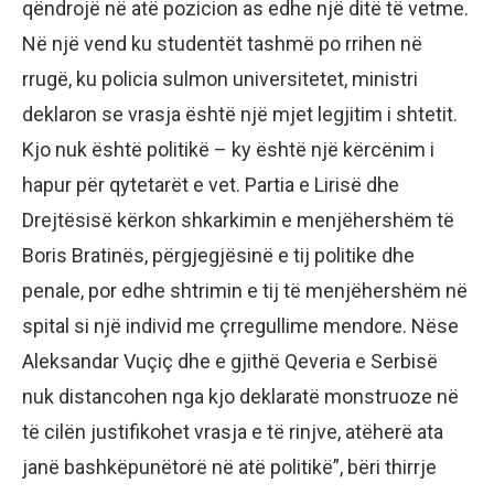
qëndrojë në atë pozicion as edhe një ditë të vetme.
Në një vend ku studentët tashmë po rrihen në
rrugë, ku policia sulmon universitetet, ministri
deklaron se vrasja është një mjet legjitim i shtetit.
Kjo nuk është politikë – ky është një kërcënim i
hapur për qytetarët e vet. Partia e Lirisë dhe
Drejtësisë kërkon shkarkimin e menjëhershëm të
Boris Bratinës, përgjegjësinë e tij politike dhe
penale, por edhe shtrimin e tij të menjëhershëm në
spital si një individ me çrregullime mendore. Nëse
Aleksandar Vuçiç dhe e gjithë Qeveria e Serbisë
nuk distancohen nga kjo deklaratë monstruoze në
të cilën justifikohet vrasja e të rinjve, atëherë ata
janë bashkëpunëtorë në atë politikë”, bëri thirrje