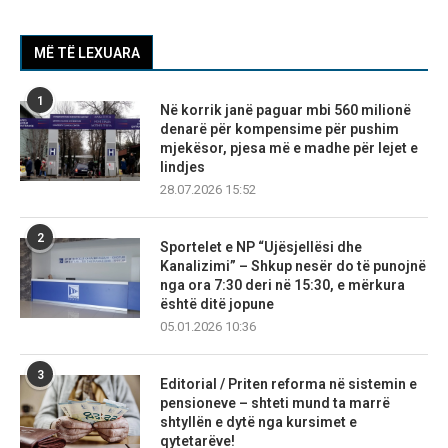
MË TË LEXUARA
1
Në korrik janë paguar mbi 560 milionë
denarë për kompensime për pushim
mjekësor, pjesa më e madhe për lejet e
lindjes
28.07.2026 15:52
2
Sportelet e NP “Ujësjellësi dhe
Kanalizimi” – Shkup nesër do të punojnë
nga ora 7:30 deri në 15:30, e mërkura
është ditë jopune
05.01.2026 10:36
3
Editorial / Priten reforma në sistemin e
pensioneve – shteti mund ta marrë
shtyllën e dytë nga kursimet e
qytetarëve!