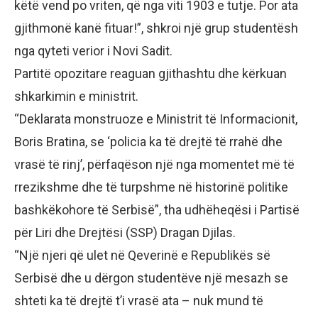
këtë vend po vriten, që nga viti 1903 e tutje. Por ata
gjithmonë kanë fituar!”, shkroi një grup studentësh
nga qyteti verior i Novi Sadit.
Partitë opozitare reaguan gjithashtu dhe kërkuan
shkarkimin e ministrit.
“Deklarata monstruoze e Ministrit të Informacionit,
Boris Bratina, se ‘policia ka të drejtë të rrahë dhe
vrasë të rinj’, përfaqëson një nga momentet më të
rrezikshme dhe të turpshme në historinë politike
bashkëkohore të Serbisë”, tha udhëheqësi i Partisë
për Liri dhe Drejtësi (SSP) Dragan Djilas.
“Një njeri që ulet në Qeverinë e Republikës së
Serbisë dhe u dërgon studentëve një mesazh se
shteti ka të drejtë t’i vrasë ata – nuk mund të