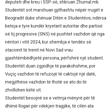
deputeti dhe kreu i SSP-së, shkruan Zhurnal.mk.
Studentët sot marshuan gjithashtu nëpër rrugët e
Beogradit duke shënuar Ditën e Studentëve, ndërsa
beteja e tyre kundër kryetarit autoritar dhe partisë
së tij progresive (SNS) në pushtet vazhdon që nga
nëntori i vitit 2024, kur shembja e tendës së
stacionit të trenit në Novi Sad vrau
gjashtëmbëdhjetë persona, përfshirë një student.
Studentët duan zgjedhje të parakohshme, por
Vuçiç vazhdon të refuzojë të caktojë një datë,
megjithëse vazhdon të thotë se ato do të
zhvillohen këtë vit.
Studentët besojnë se e vetmja mënyrë për tê
dhënë llogari për vdekjen tragjike, të cilën ata