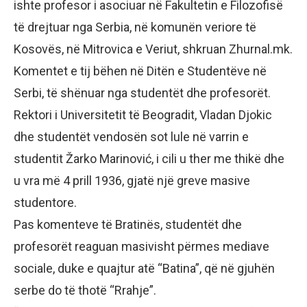
ishte profesor i asociuar në Fakultetin e Filozofisë
të drejtuar nga Serbia, në komunën veriore të
Kosovës, në Mitrovica e Veriut, shkruan Zhurnal.mk.
Komentet e tij bëhen në Ditën e Studentëve në
Serbi, të shënuar nga studentët dhe profesorët.
Rektori i Universitetit të Beogradit, Vladan Djokic
dhe studentët vendosën sot lule në varrin e
studentit Žarko Marinović, i cili u ther me thikë dhe
u vra më 4 prill 1936, gjatë një greve masive
studentore.
Pas komenteve të Bratinës, studentët dhe
profesorët reaguan masivisht përmes mediave
sociale, duke e quajtur atë “Batina”, që në gjuhën
serbe do të thotë “Rrahje”.