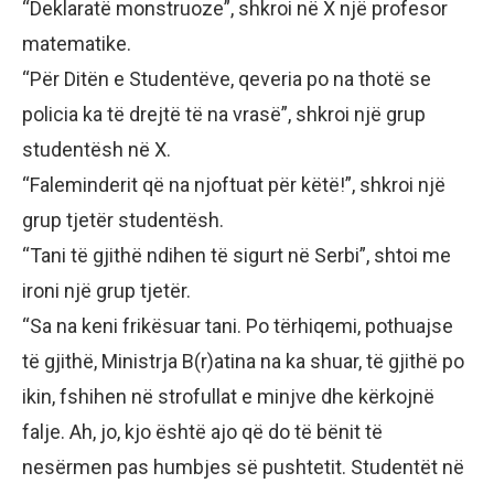
“Deklaratë monstruoze”, shkroi në X një profesor
matematike.
“Për Ditën e Studentëve, qeveria po na thotë se
policia ka të drejtë të na vrasë”, shkroi një grup
studentësh në X.
“Faleminderit që na njoftuat për këtë!”, shkroi një
grup tjetër studentësh.
“Tani të gjithë ndihen të sigurt në Serbi”, shtoi me
ironi një grup tjetër.
“Sa na keni frikësuar tani. Po tërhiqemi, pothuajse
të gjithë, Ministrja B(r)atina na ka shuar, të gjithë po
ikin, fshihen në strofullat e minjve dhe kërkojnë
falje. Ah, jo, kjo është ajo që do të bënit të
nesërmen pas humbjes së pushtetit. Studentët në