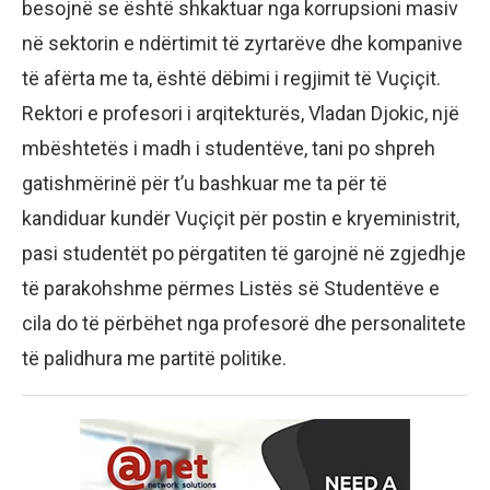
besojnë se është shkaktuar nga korrupsioni masiv
në sektorin e ndërtimit të zyrtarëve dhe kompanive
të afërta me ta, është dëbimi i regjimit të Vuçiçit.
Rektori e profesori i arqitekturës, Vladan Djokic, një
mbështetës i madh i studentëve, tani po shpreh
gatishmërinë për t’u bashkuar me ta për të
kandiduar kundër Vuçiçit për postin e kryeministrit,
pasi studentët po përgatiten të garojnë në zgjedhje
të parakohshme përmes Listës së Studentëve e
cila do të përbëhet nga profesorë dhe personalitete
të palidhura me partitë politike.