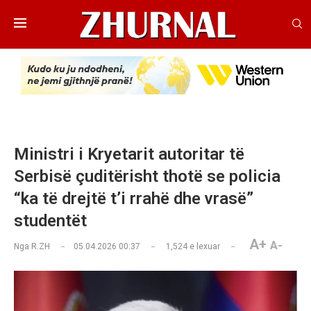
Ministri i Kryetarit autoritar të
Serbisë çuditërisht thotë se policia
“ka të drejtë t’i rrahë dhe vrasë”
studentët
A+
A-
Nga
R.ZH
05.04.2026 00:37
1,524
e lexuar