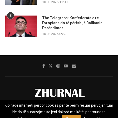
10.08.2026 11:00
5
The Telegraph: Konfederata e re
Evropiane do të përfshijë Ballkanin
Perëndimor
10.08.2026 09:23
Kjo faqe interneti përdor cookies për të përmirësuar përvojën tuaj.
Rreth nesh
Impresumi
Marketing
Kontakt
Ne do të supozojmë se jeni dakord me këtë, por mund të
Privacy Policy