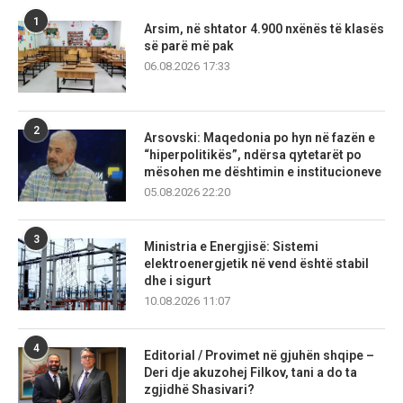
1
Arsim, në shtator 4.900 nxënës të klasës
së parë më pak
06.08.2026 17:33
2
Arsovski: Maqedonia po hyn në fazën e
“hiperpolitikës”, ndërsa qytetarët po
mësohen me dështimin e institucioneve
05.08.2026 22:20
3
Ministria e Energjisë: Sistemi
elektroenergjetik në vend është stabil
dhe i sigurt
10.08.2026 11:07
4
Editorial / Provimet në gjuhën shqipe –
Deri dje akuzohej Filkov, tani a do ta
zgjidhë Shasivari?