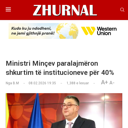
Ministri Minçev paralajmëron
shkurtim të institucioneve për 40%
A+
A-
Nga
B.M
08.02.2026 19:35
1,388
e lexuar