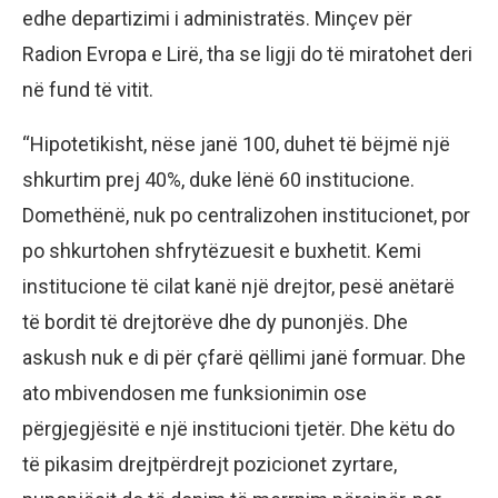
edhe departizimi i administratës. Minçev për
Radion Evropa e Lirë, tha se ligji do të miratohet deri
në fund të vitit.
“Hipotetikisht, nëse janë 100, duhet të bëjmë një
shkurtim prej 40%, duke lënë 60 institucione.
Domethënë, nuk po centralizohen institucionet, por
po shkurtohen shfrytëzuesit e buxhetit. Kemi
institucione të cilat kanë një drejtor, pesë anëtarë
të bordit të drejtorëve dhe dy punonjës. Dhe
askush nuk e di për çfarë qëllimi janë formuar. Dhe
ato mbivendosen me funksionimin ose
përgjegjësitë e një institucioni tjetër. Dhe këtu do
të pikasim drejtpërdrejt pozicionet zyrtare,