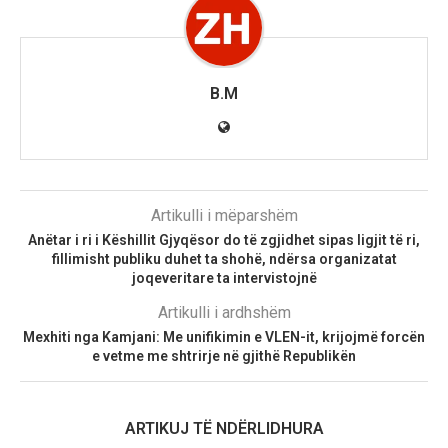
B.M
Artikulli i mëparshëm
Anëtar i ri i Këshillit Gjyqësor do të zgjidhet sipas ligjit të ri,
fillimisht publiku duhet ta shohë, ndërsa organizatat
joqeveritare ta intervistojnë
Artikulli i ardhshëm
Mexhiti nga Kamjani: Me unifikimin e VLEN-it, krijojmë forcën
e vetme me shtrirje në gjithë Republikën
ARTIKUJ TË NDËRLIDHURA