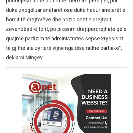
punonjësit do të donim të merrnim përsipër, por
duke zvogëluar anëtarët ose duke hequr anëtarët e
bordit të drejtorëve dhe pozicionet e drejtorit,
zëvendësdrejtorit, po pikasim drejtpërdrejt atë që e
quajmë partizim të administratës sepse kryesisht
të gjithë ata zyrtarë vijnë nga disa radhë partiake”,
deklaroi Minçev.