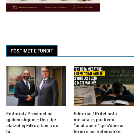
POSTIMET E FUNDIT
Editorial / Provimet në
Editorial / Rritet nota
gjuhën shqipe – Deri dje
mesatare, por kemi
akuzohej Filkov, tani a do
“analfabetë” që s’dinë as
ta...
lexim e as matematikë!