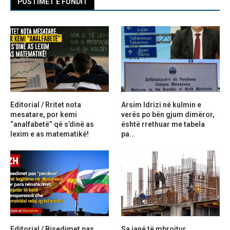
POSTIMET E FUNDIT
Editorial / Rritet nota
Arsim Idrizi në kulmin e
mesatare, por kemi
verës po bën gjum dimëror,
“analfabetë” që s’dinë as
është rrethuar me tabela
lexim e as matematikë!
pa...
Editorial / Bisedimet pas
Sa janë të mbrojtur