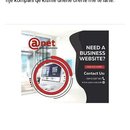
një kompani që kishte dhënë ofertë më të lartë.