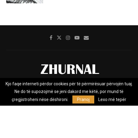
Kjo faqe interneti përdor cookies për të përmirësuar përvojën tuaj.
Rreth nesh
Impresumi
Marketing
Kontakt
Ne do të supozojmë se jeni dakord me këtë, por mund të
Privacy Policy
çregjistroheni nëse dëshironi.
Pranoj
Lexo më tepër
Zhurnal.mk është Agjenci e Lajmeve e pavarur, e themeluar në vitin
2009, që e mbulon Maqedoninë, Kosovën, Shqipërinë edhe lajmet
nga bota.
@2026 - All Right Reserved. Designed and Developed by
Anet.Com.Mk