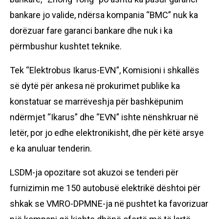
bankare jo valide, ndërsa kompania “BMC” nuk ka
dorëzuar fare garanci bankare dhe nuk i ka
përmbushur kushtet teknike.
Tek “Elektrobus Ikarus-EVN”, Komisioni i shkallës
së dytë për ankesa në prokurimet publike ka
konstatuar se marrëveshja për bashkëpunim
ndërmjet “Ikarus” dhe “EVN” ishte nënshkruar në
letër, por jo edhe elektronikisht, dhe për këtë arsye
e ka anuluar tenderin.
LSDM-ja opozitare sot akuzoi se tenderi për
furnizimin me 150 autobusë elektrikë dështoi për
shkak se VMRO-DPMNE-ja në pushtet ka favorizuar