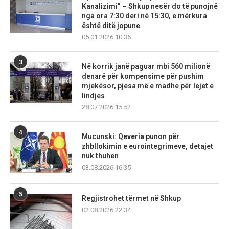
Kanalizimi” – Shkup nesër do të punojnë
nga ora 7:30 deri në 15:30, e mërkura
është ditë jopune
05.01.2026 10:36
3
Në korrik janë paguar mbi 560 milionë
denarë për kompensime për pushim
mjekësor, pjesa më e madhe për lejet e
lindjes
28.07.2026 15:52
4
Mucunski: Qeveria punon për
zhbllokimin e eurointegrimeve, detajet
nuk thuhen
03.08.2026 16:35
5
Regjistrohet tërmet në Shkup
02.08.2026 22:34