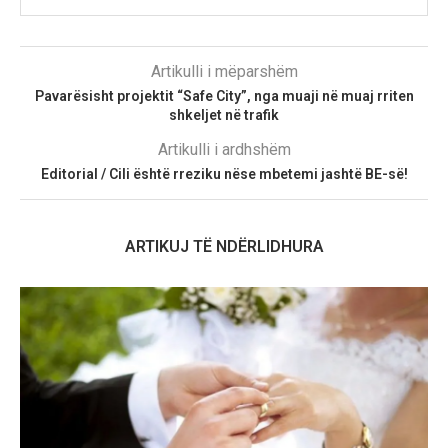
Artikulli i mëparshëm
Pavarësisht projektit “Safe City”, nga muaji në muaj rriten
shkeljet në trafik
Artikulli i ardhshëm
Editorial / Cili është rreziku nëse mbetemi jashtë BE-së!
ARTIKUJ TË NDËRLIDHURA