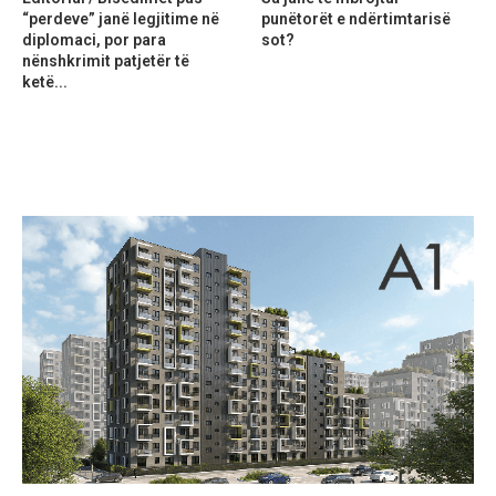
“perdeve” janë legjitime në
punëtorët e ndërtimtarisë
diplomaci, por para
sot?
nënshkrimit patjetër të
ketë...