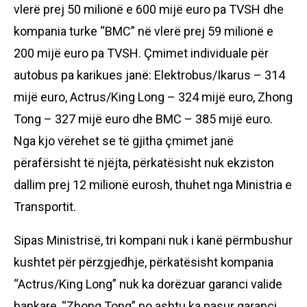
vlerë prej 50 milionë e 600 mijë euro pa TVSH dhe
kompania turke “BMC” në vlerë prej 59 milionë e
200 mijë euro pa TVSH. Çmimet individuale për
autobus pa karikues janë: Elektrobus/Ikarus – 314
mijë euro, Actrus/King Long – 324 mijë euro, Zhong
Tong – 327 mijë euro dhe BMC – 385 mijë euro.
Nga kjo vërehet se të gjitha çmimet janë
përafërsisht të njëjta, përkatësisht nuk ekziston
dallim prej 12 milionë eurosh, thuhet nga Ministria e
Transportit.
Sipas Ministrisë, tri kompani nuk i kanë përmbushur
kushtet për përzgjedhje, përkatësisht kompania
“Actrus/King Long” nuk ka dorëzuar garanci valide
bankare, “Zhong Tong” po ashtu ka pasur garanci