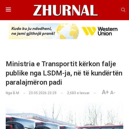
Ministria e Transportit kërkon falje
publike nga LSDM-ja, në të kundërtën
paralajmëron padi
A+
A-
Nga
B.M
23.05.2026 23:29
2,683
e lexuar