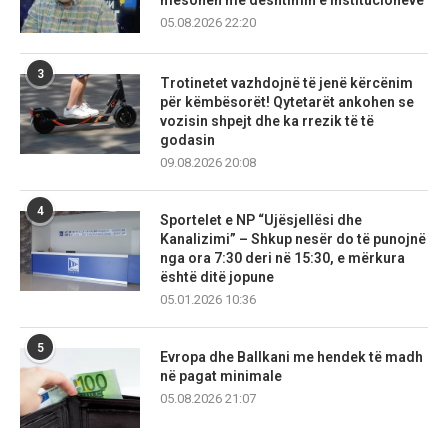
05.08.2026 22:20
3
Trotinetet vazhdojnë të jenë kërcënim
për këmbësorët! Qytetarët ankohen se
vozisin shpejt dhe ka rrezik të të
godasin
09.08.2026 20:08
4
Sportelet e NP “Ujësjellësi dhe
Kanalizimi” – Shkup nesër do të punojnë
nga ora 7:30 deri në 15:30, e mërkura
është ditë jopune
05.01.2026 10:36
5
Evropa dhe Ballkani me hendek të madh
në pagat minimale
05.08.2026 21:07