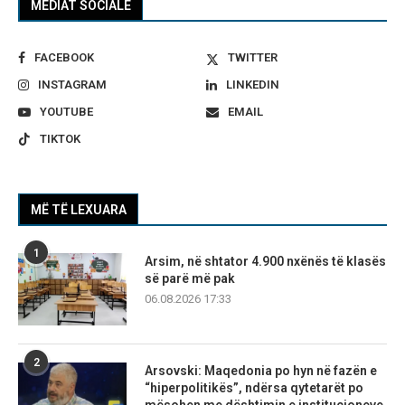
MEDIAT SOCIALE
FACEBOOK
TWITTER
INSTAGRAM
LINKEDIN
YOUTUBE
EMAIL
TIKTOK
MË TË LEXUARA
1
Arsim, në shtator 4.900 nxënës të klasës
së parë më pak
06.08.2026 17:33
2
Arsovski: Maqedonia po hyn në fazën e
“hiperpolitikës”, ndërsa qytetarët po
mësohen me dështimin e institucioneve