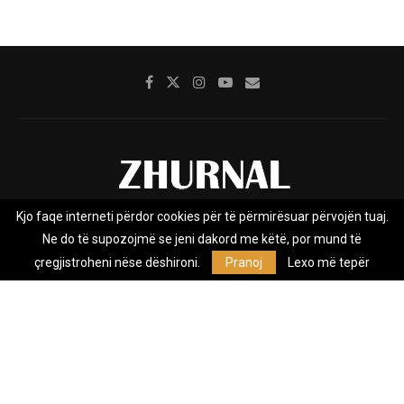
Kjo faqe interneti përdor cookies për të përmirësuar përvojën tuaj.
Rreth nesh
Impresumi
Marketing
Kontakt
Ne do të supozojmë se jeni dakord me këtë, por mund të
Privacy Policy
çregjistroheni nëse dëshironi.
Pranoj
Lexo më tepër
Zhurnal.mk është Agjenci e Lajmeve e pavarur, e themeluar në vitin
2009, që e mbulon Maqedoninë, Kosovën, Shqipërinë edhe lajmet
nga bota.
@2026 - All Right Reserved. Designed and Developed by
Anet.Com.Mk