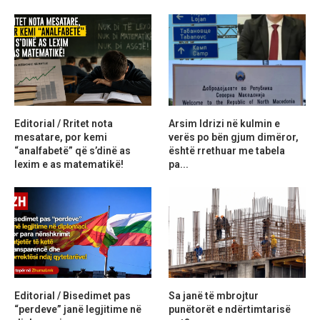
Editorial / Rritet nota
Arsim Idrizi në kulmin e
mesatare, por kemi
verës po bën gjum dimëror,
“analfabetë” që s’dinë as
është rrethuar me tabela
lexim e as matematikë!
pa...
Editorial / Bisedimet pas
Sa janë të mbrojtur
“perdeve” janë legjitime në
punëtorët e ndërtimtarisë