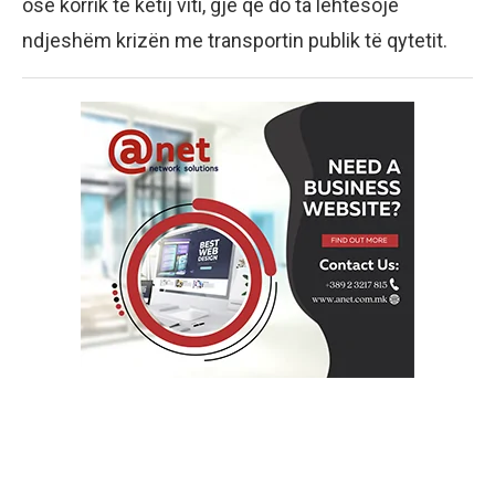
ose korrik të këtij viti, gjë që do ta lehtësojë
ndjeshëm krizën me transportin publik të qytetit.