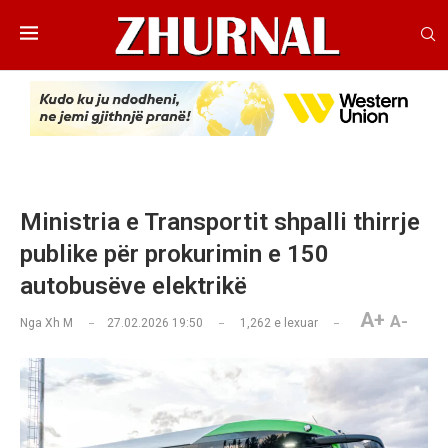
Ministria e Transportit shpalli thirrje
publike për prokurimin e 150
autobusëve elektrikë
A+
A-
Nga
Xh M
27.02.2026 19:50
1,262
e lexuar