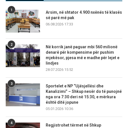
1
Arsim, në shtator 4.900 nxënës të klasës
së parë më pak
06.08.2026 17:33
2
Në korrik janë paguar mbi 560 milionë
denarë për kompensime për pushim
mjekësor, pjesa më e madhe për lejet e
lindjes
28.07.2026 15:52
3
Sportelet e NP “Ujësjellësi dhe
Kanalizimi” – Shkup nesër do të punojnë
nga ora 7:30 deri në 15:30, e mërkura
është ditë jopune
05.01.2026 10:36
4
Regjistrohet tërmet në Shkup