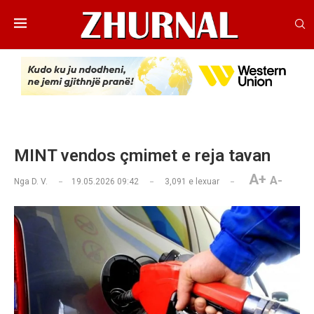
MINT vendos çmimet e reja tavan
A+
A-
Nga
D. V.
19.05.2026 09:42
3,091
e lexuar