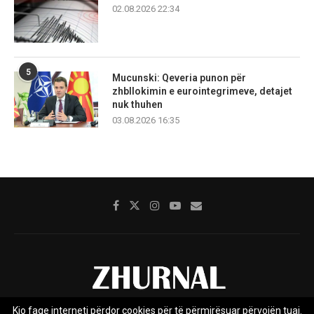
02.08.2026 22:34
5
Mucunski: Qeveria punon për
zhbllokimin e eurointegrimeve, detajet
nuk thuhen
03.08.2026 16:35
Kjo faqe interneti përdor cookies për të përmirësuar përvojën tuaj.