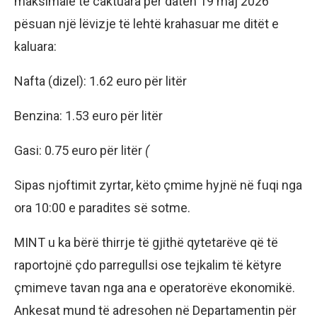
maksimale të caktuara për datën 19 maj 2026
pësuan një lëvizje të lehtë krahasuar me ditët e
kaluara:
Nafta (dizel): 1.62 euro për litër
Benzina: 1.53 euro për litër
Gasi: 0.75 euro për litër
(
Sipas njoftimit zyrtar, këto çmime hyjnë në fuqi nga
ora 10:00 e paradites së sotme.
MINT u ka bërë thirrje të gjithë qytetarëve që të
raportojnë çdo parregullsi ose tejkalim të këtyre
çmimeve tavan nga ana e operatorëve ekonomikë.
Ankesat mund të adresohen në Departamentin për