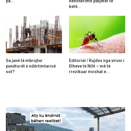
pa...
nënshkrimit patjetër të
ketë...
Sa janë të mbrojtur
Editorial / Kujdes nga virusi i
punëtorët e ndërtimtarisë
Etheve të Nilit – më të
sot?
rrezikuar moshat e...