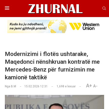
Modernizimi i flotës ushtarake,
Maqedonci nënshkruan kontratë me
Mercedes-Benz për furnizimin me
kamionë taktikë
A+
A-
Nga
B.M
15.02.2026 12:31
1,698
e lexuar