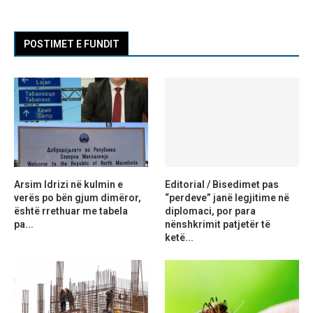
POSTIMET E FUNDIT
Arsim Idrizi në kulmin e
Editorial / Bisedimet pas
verës po bën gjum dimëror,
“perdeve” janë legjitime në
është rrethuar me tabela
diplomaci, por para
pa...
nënshkrimit patjetër të
ketë...