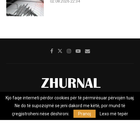
02.08.2026 22:34
Kjo faqe interneti përdor cookies për të përmirësuar përvojën tuaj.
Rreth nesh
Impresumi
Marketing
Kontakt
Ne do të supozojmë se jeni dakord me këtë, por mund të
Privacy Policy
çregjistroheni nëse dëshironi.
Pranoj
Lexo më tepër
Zhurnal.mk është Agjenci e Lajmeve e pavarur, e themeluar në vitin
2009, që e mbulon Maqedoninë, Kosovën, Shqipërinë edhe lajmet
nga bota.