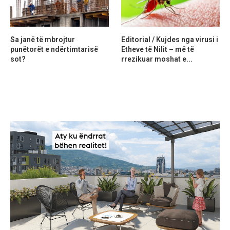
Sa janë të mbrojtur
Editorial / Kujdes nga virusi i
punëtorët e ndërtimtarisë
Etheve të Nilit – më të
sot?
rrezikuar moshat e...