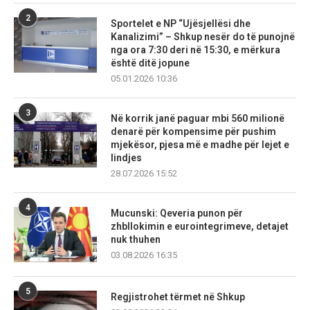
2
Sportelet e NP “Ujësjellësi dhe
Kanalizimi” – Shkup nesër do të punojnë
nga ora 7:30 deri në 15:30, e mërkura
është ditë jopune
05.01.2026 10:36
3
Në korrik janë paguar mbi 560 milionë
denarë për kompensime për pushim
mjekësor, pjesa më e madhe për lejet e
lindjes
28.07.2026 15:52
4
Mucunski: Qeveria punon për
zhbllokimin e eurointegrimeve, detajet
nuk thuhen
03.08.2026 16:35
5
Regjistrohet tërmet në Shkup