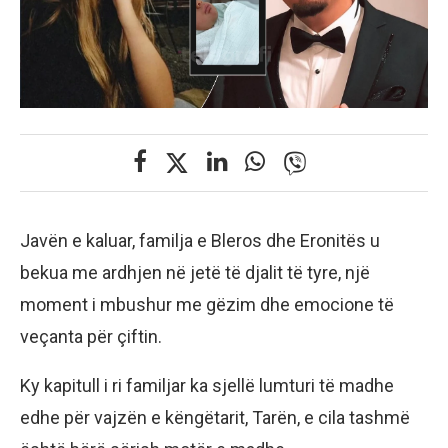
Javën e kaluar, familja e Bleros dhe Eronitës u
bekua me ardhjen në jetë të djalit të tyre, një
moment i mbushur me gëzim dhe emocione të
veçanta për çiftin.
Ky kapitull i ri familjar ka sjellë lumturi të madhe
edhe për vajzën e këngëtarit, Tarën, e cila tashmë