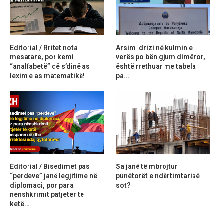
Editorial / Rritet nota
Arsim Idrizi në kulmin e
mesatare, por kemi
verës po bën gjum dimëror,
“analfabetë” që s’dinë as
është rrethuar me tabela
lexim e as matematikë!
pa...
Editorial / Bisedimet pas
Sa janë të mbrojtur
“perdeve” janë legjitime në
punëtorët e ndërtimtarisë
diplomaci, por para
sot?
nënshkrimit patjetër të
ketë...