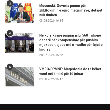
3
Mucunski: Qeveria punon për
zhbllokimin e eurointegrimeve, detajet
nuk thuhen
03.08.2026 16:35
4
Në korrik janë paguar mbi 560 milionë
denarë për kompensime për pushim
mjekësor, pjesa më e madhe për lejet e
lindjes
28.07.2026 15:52
5
VMRO‑DPMNE: Maqedonia do të bëhet
vend më i mirë për të jetuar
03.08.2026 16:17