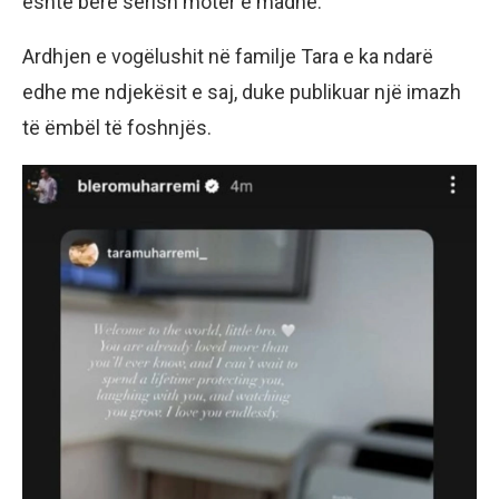
është bërë sërish motër e madhe.
Ardhjen e vogëlushit në familje Tara e ka ndarë
edhe me ndjekësit e saj, duke publikuar një imazh
të ëmbël të foshnjës.