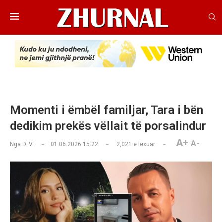
Momenti i ëmbël familjar, Tara i bën
dedikim prekës vëllait të porsalindur
A+
A-
Nga
D. V.
01.06.2026 15:22
2,021
e lexuar