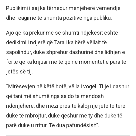
Publikimi i saj ka tërhequr menjëherë vëmendje
dhe reagime të shumta pozitive nga publiku.
Ajo që ka prekur më së shumti ndjekësit është
dedikimi i ndjerë që Tara i ka bërë vëllait të
sapolindur, duke shprehur dashurinë dhe lidhjen e
fortë që ka krijuar me të që në momentet e para të
jetës së tij.
“Mirësevjen në këtë botë, vëlla i vogël. Ti je i dashur
që tani më shumë nga sa do ta mendosh
ndonjëherë, dhe mezi pres të kaloj një jetë të tërë
duke të mbrojtur, duke qeshur me ty dhe duke të
parë duke u rritur. Të dua pafundësish”.