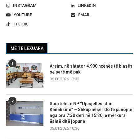
INSTAGRAM
LINKEDIN
YOUTUBE
EMAIL
TIKTOK
MË TË LEXUARA
1
Arsim, në shtator 4.900 nxënës të klasës
së parë më pak
06.08.2026 17:33
2
Sportelet e NP “Ujësjellësi dhe
Kanalizimi” – Shkup nesër do të punojnë
nga ora 7:30 deri në 15:30, e mërkura
është ditë jopune
05.01.2026 10:36