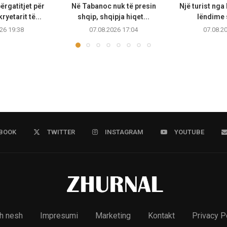
ërgatitjet për
Në Tabanoc nuk të presin
Një turist ng
ryetarit të...
shqip, shqipja hiqet...
lëndime 
26 19:38
07.08.2026 17:04
07.08.2
BOOK
TWITTER
INSTAGRAM
YOUTUBE
h nesh
Impresumi
Marketing
Kontakt
Privacy P