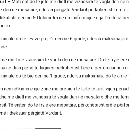
urt –
Moti sot do të jetë me diell me vranësira të vogla deri në 
të deri në mesatare, ndërsa përgjatë Vardarit përkohësisht erë e 
, lokalisht deri në 50 kilometra në orë, informojnë nga Drejtoria p
gjike.
nimale do të lëvizë prej -2 deri në 6 gradë, ndërsa maksimalja do
adë.
me diell me vranësira të vogla deri në mesatare. Do të fryjë erë 
sa në disa pjesë të luginës përkohësisht erë e përforcuar nga dre
nimale do të bie deri në 1 gradë, ndërsa maksimalja do të arrijë 
im nën ndikimin e një zone me presion të lartë të ajrit, vijon periu
he me diell me vranësira të vogla deri në mesatare dhe me tem
sit. Të enjten do të fryjë erë mesatare, përkohësisht erë e përfo
, më i theksuar përgjatë Vardarit.