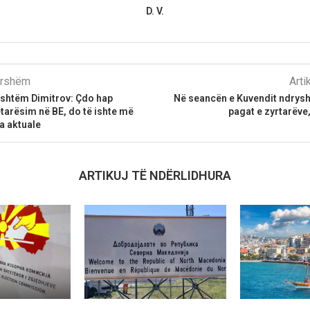
D. V.
parshëm
Arti
Jashtëm Dimitrov: Çdo hap
Në seancën e Kuvendit ndrysh
tarësim në BE, do të ishte më
pagat e zyrtarëve
ta aktuale
ARTIKUJ TË NDËRLIDHURA