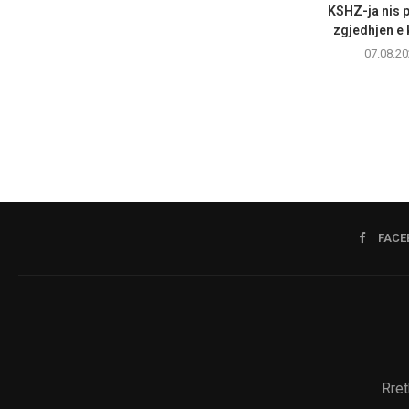
KSHZ-ja nis p
zgjedhjen e k
07.08.20
FACE
Rret