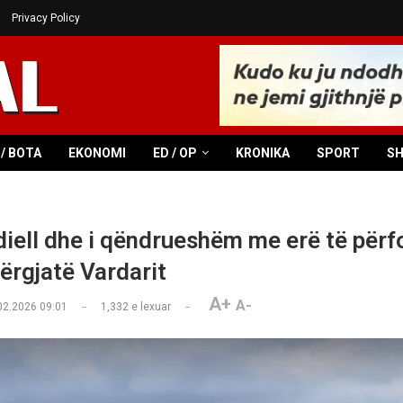
Privacy Policy
/ BOTA
EKONOMI
ED / OP
KRONIKA
SPORT
S
iell dhe i qëndrueshëm me erë të përf
përgjatë Vardarit
A+
A-
02.2026 09:01
1,332
e lexuar