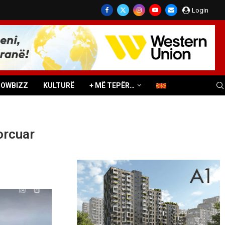
Login
HOWBIZZ
KULTURË
+ MË TEPËR…
orcuar