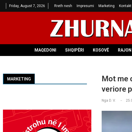
Friday, August 7, 2026
Rreth nesh
Impresumi
Marketing
Kontakt
MAQEDONI
SHQIPËRI
KOSOVË
RAJON 
Mot me d
MARKETING
veriore 
Nga
D. V.
25.