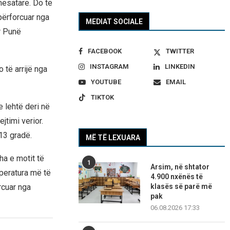
mesatare. Do të
përforcuar nga
MEDIAT SOCIALE
ër Punë
FACEBOOK
TWITTER
INSTAGRAM
LINKEDIN
 të arrijë nga
YOUTUBE
EMAIL
TIKTOK
e lehtë deri në
jtimi verior.
13 gradë.
MË TË LEXUARA
dha e motit të
1
Arsim, në shtator
peratura më të
4.900 nxënës të
rcuar nga
klasës së parë më
pak
06.08.2026 17:33