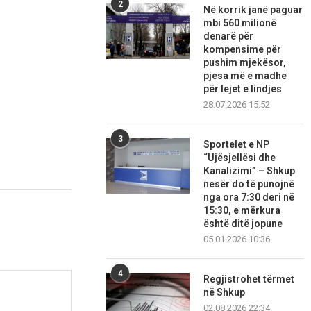
2
Në korrik janë paguar
mbi 560 milionë
denarë për
kompensime për
pushim mjekësor,
pjesa më e madhe
për lejet e lindjes
28.07.2026 15:52
3
Sportelet e NP
“Ujësjellësi dhe
Kanalizimi” – Shkup
nesër do të punojnë
nga ora 7:30 deri në
15:30, e mërkura
është ditë jopune
05.01.2026 10:36
4
Regjistrohet tërmet
në Shkup
02.08.2026 22:34