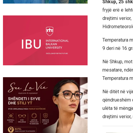
Shkup, 25 shk
fryjë erë e leh
drejtimi verior
Hidrometeorolo
Temperatura mi
9 deri në 16 gr
Në Shkup, mot 
mesatare, ndër
Temperatura mi
Në ditët në vij
qëndrueshëm d
ulëta të mëngje
drejtimi verior