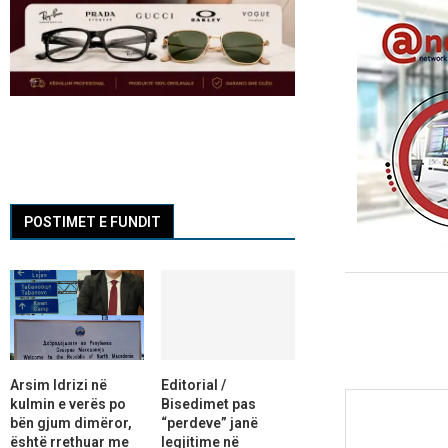
POSTIMET E FUNDIT
Arsim Idrizi në
Editorial /
kulmin e verës po
Bisedimet pas
bën gjum dimëror,
“perdeve” janë
është rrethuar me
legjitime në