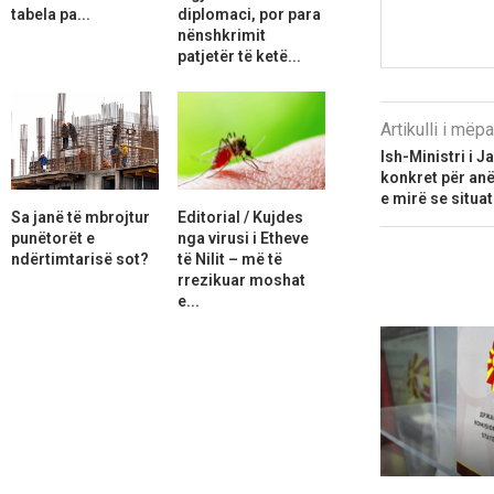
tabela pa...
diplomaci, por para
nënshkrimit
patjetër të ketë...
Artikulli i më
Ish-Ministri i 
konkret për anë
e mirë se situa
Sa janë të mbrojtur
Editorial / Kujdes
punëtorët e
nga virusi i Etheve
ndërtimtarisë sot?
të Nilit – më të
rrezikuar moshat
e...