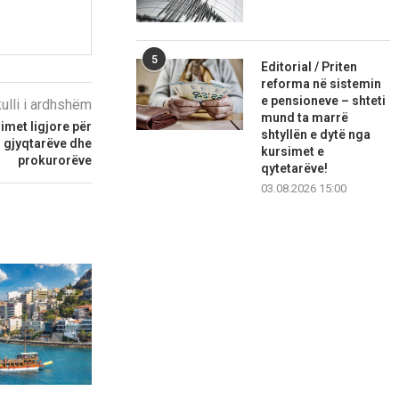
5
Editorial / Priten
reforma në sistemin
e pensioneve – shteti
kulli i ardhshëm
mund ta marrë
imet ligjore për
shtyllën e dytë nga
, gjyqtarëve dhe
kursimet e
prokurorëve
qytetarëve!
03.08.2026 15:00