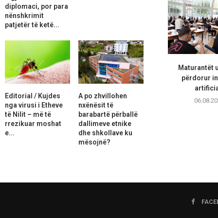
diplomaci, por para
nënshkrimit
patjetër të ketë...
Maturantët 
përdorur in
artifici
Editorial / Kujdes
A po zhvillohen
06.08.20
nga virusi i Etheve
nxënësit të
të Nilit – më të
barabartë përballë
rrezikuar moshat
dallimeve etnike
e...
dhe shkollave ku
mësojnë?
FACE