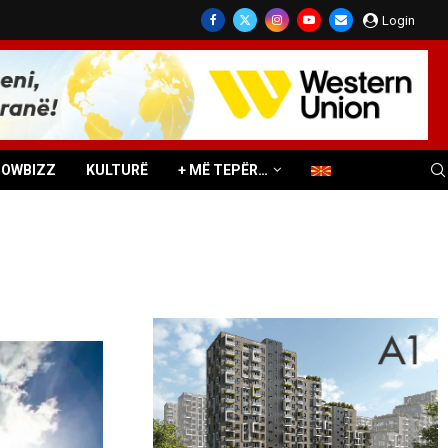
Login
HOWBIZZ
KULTURË
+ MË TEPËR…