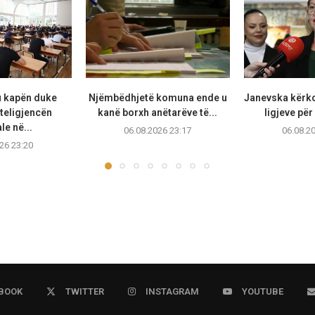
u kapën duke
Njëmbëdhjetë komuna ende u
Janevska kërko
teligjencën
kanë borxh anëtarëve të...
ligjeve për
ale në...
06.08.2026 23:17
06.08.2
26 23:20
BOOK
TWITTER
INSTAGRAM
YOUTUBE