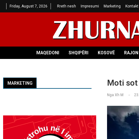
Friday, August 7, 2026
Rreth nesh
Impresumi
Marketing
Kontakt
MAQEDONI
SHQIPËRI
KOSOVË
RAJON 
Moti sot
MARKETING
Nga
Xh M
23