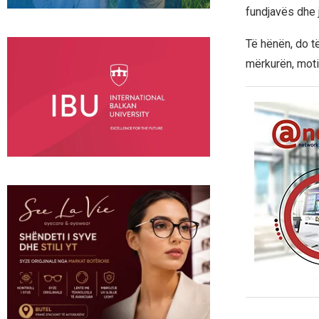
fundjavës dhe
Të hënën, do t
mërkurën, moti 