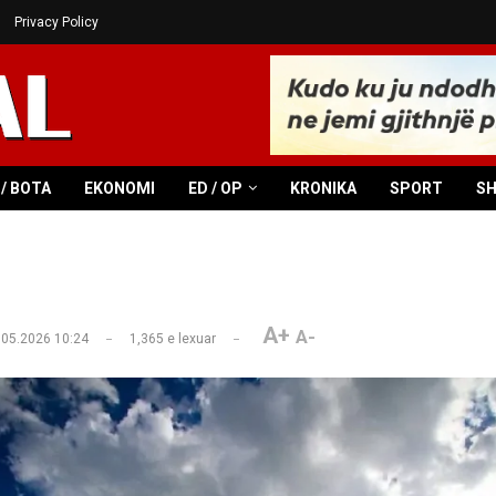
Privacy Policy
/ BOTA
EKONOMI
ED / OP
KRONIKA
SPORT
S
A+
A-
.05.2026 10:24
1,365
e lexuar