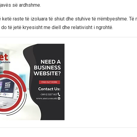
 javës së ardhshme.
ë ketë raste të izoluara të shiut dhe stuhive të rrëmbyeshme. Të 
do të jetë kryesisht me diell dhe relativisht i ngrohtë.