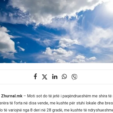
j Zhurnal.mk
– Moti sot do të jetë i paqëndrueshëm me shira t
erëra të forta në disa vende, me kushte për stuhi lokale dhe bres
o të variojnë nga 8 deri në 28 gradë, me kushte të ndryshueshme 