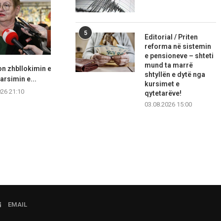
5
Editorial / Priten
reforma në sistemin
e pensioneve – shteti
mund ta marrë
n zhbllokimin e
Fajin po e kërkojnë në vendin e
LSDM akuzon 
shtyllën e dytë nga
 arsimin e...
gabuar...
bisedime “në
kursimet e
026 21:10
06.08.2026 20:42
06.08.2
qytetarëve!
03.08.2026 15:00
EMAIL