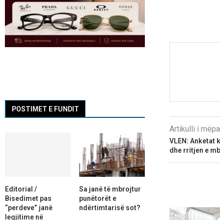
POSTIMET E FUNDIT
Artikulli i më
VLEN: Anketat k
dhe rritjen e m
Editorial /
Sa janë të mbrojtur
Bisedimet pas
punëtorët e
“perdeve” janë
ndërtimtarisë sot?
legjitime në