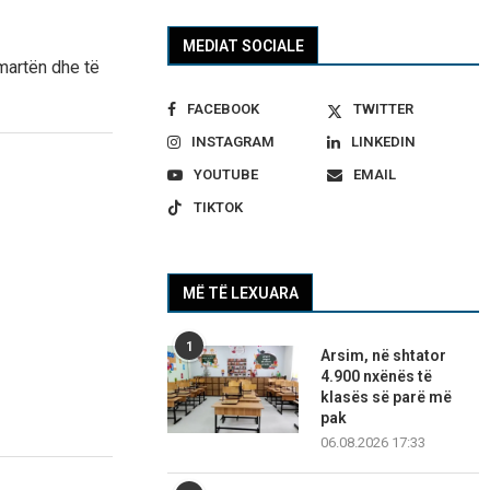
MEDIAT SOCIALE
martën dhe të
FACEBOOK
TWITTER
INSTAGRAM
LINKEDIN
YOUTUBE
EMAIL
TIKTOK
MË TË LEXUARA
1
Arsim, në shtator
4.900 nxënës të
klasës së parë më
pak
06.08.2026 17:33