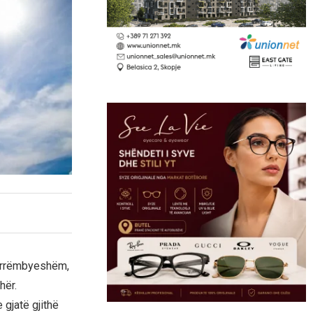
ë rrëmbyeshëm,
hër.
gjatë gjithë