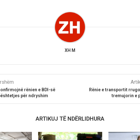
XH M
parshëm
Arti
onfirmojnë rënien e BDI-së
Rënie e transportit rrugo
bështetjes për ndryshim
tremujorin e p
ARTIKUJ TË NDËRLIDHURA