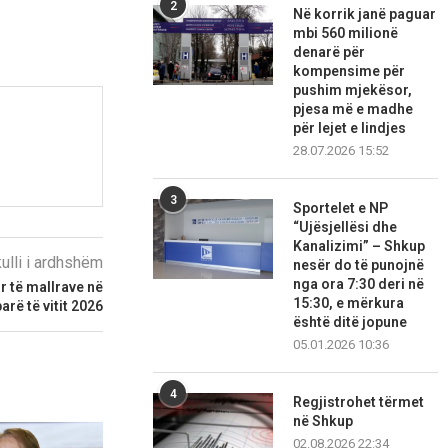
2
Në korrik janë paguar
mbi 560 milionë
denarë për
kompensime për
pushim mjekësor,
pjesa më e madhe
për lejet e lindjes
28.07.2026 15:52
3
Sportelet e NP
“Ujësjellësi dhe
Kanalizimi” – Shkup
kulli i ardhshëm
nesër do të punojnë
nga ora 7:30 deri në
r të mallrave në
15:30, e mërkura
arë të vitit 2026
është ditë jopune
05.01.2026 10:36
4
Regjistrohet tërmet
në Shkup
02.08.2026 22:34