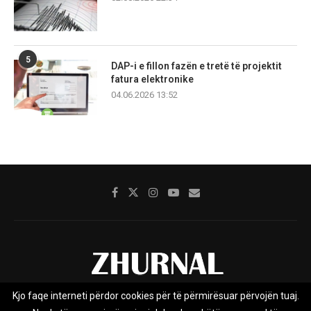
5
DAP-i e fillon fazën e tretë të projektit
fatura elektronike
04.06.2026 13:52
Kjo faqe interneti përdor cookies për të përmirësuar përvojën tuaj.
Rreth nesh
Impresumi
Marketing
Kontakt