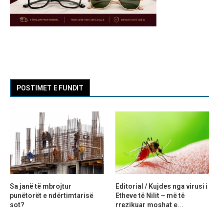
POSTIMET E FUNDIT
Sa janë të mbrojtur
Editorial / Kujdes nga virusi i
punëtorët e ndërtimtarisë
Etheve të Nilit – më të
sot?
rrezikuar moshat e...