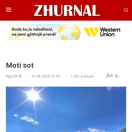
Moti sot
A+
A-
Nga
Xh M
21.06.2026 10:32
1,421
e lexuar