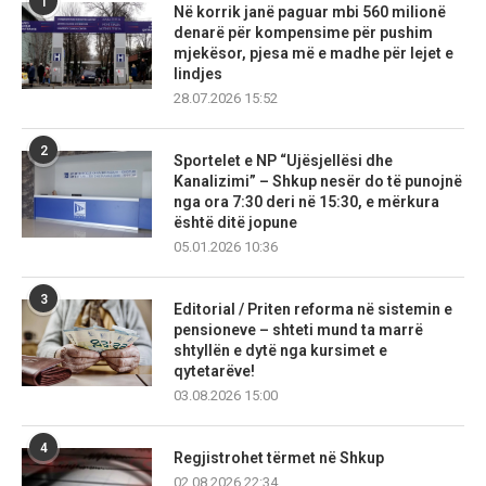
1
Në korrik janë paguar mbi 560 milionë
denarë për kompensime për pushim
mjekësor, pjesa më e madhe për lejet e
lindjes
28.07.2026 15:52
2
Sportelet e NP “Ujësjellësi dhe
Kanalizimi” – Shkup nesër do të punojnë
nga ora 7:30 deri në 15:30, e mërkura
është ditë jopune
05.01.2026 10:36
3
Editorial / Priten reforma në sistemin e
pensioneve – shteti mund ta marrë
shtyllën e dytë nga kursimet e
qytetarëve!
03.08.2026 15:00
4
Regjistrohet tërmet në Shkup
02.08.2026 22:34