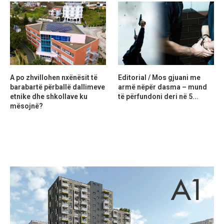
A po zhvillohen nxënësit të
Editorial / Mos gjuani me
barabartë përballë dallimeve
armë nëpër dasma – mund
etnike dhe shkollave ku
të përfundoni deri në 5...
mësojnë?