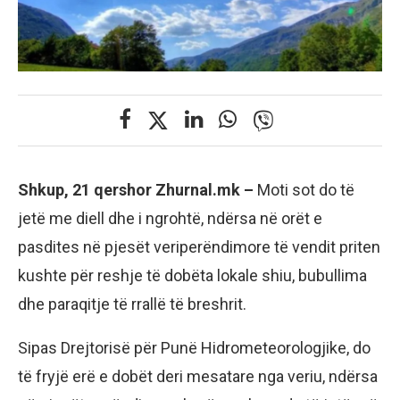
Shkup, 21 qershor Zhurnal.mk –
Moti sot do të
jetë me diell dhe i ngrohtë, ndërsa në orët e
pasdites në pjesët veriperëndimore të vendit priten
kushte për reshje të dobëta lokale shiu, bubullima
dhe paraqitje të rrallë të breshrit.
Sipas Drejtorisë për Punë Hidrometeorologjike, do
të fryjë erë e dobët deri mesatare nga veriu, ndërsa