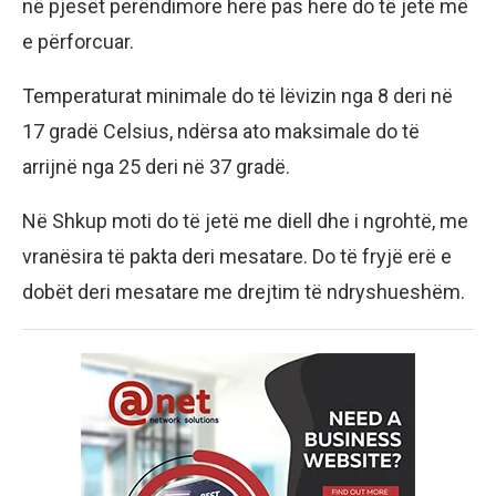
në pjesët perëndimore herë pas here do të jetë më
e përforcuar.
Temperaturat minimale do të lëvizin nga 8 deri në
17 gradë Celsius, ndërsa ato maksimale do të
arrijnë nga 25 deri në 37 gradë.
Në Shkup moti do të jetë me diell dhe i ngrohtë, me
vranësira të pakta deri mesatare. Do të fryjë erë e
dobët deri mesatare me drejtim të ndryshueshëm.