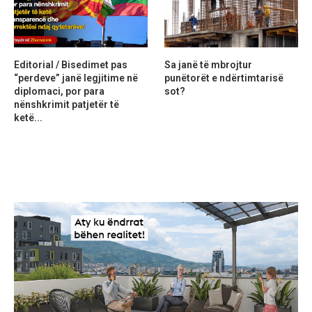
Editorial / Bisedimet pas
Sa janë të mbrojtur
“perdeve” janë legjitime në
punëtorët e ndërtimtarisë
diplomaci, por para
sot?
nënshkrimit patjetër të
ketë...