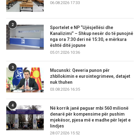
06.08.2026 17:33
2
Sportelet e NP “Ujësjellësi dhe
Kanalizimi” – Shkup nesër do të punojnë
nga ora 7:30 deri në 15:30, e mërkura
është ditë jopune
05.01.2026 10:36
3
Mucunski: Qeveria punon për
zhbllokimin e eurointegrimeve, detajet
nuk thuhen
03.08.2026 16:35
4
Në korrik janë paguar mbi 560 milionë
denarë për kompensime për pushim
mjekësor, pjesa më e madhe për lejet e
lindjes
28.07.2026 15:52