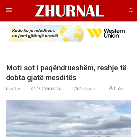
Moti sot i paqëndrueshëm, reshje të
dobta gjatë mesditës
A+
A-
Nga
D. V.
03.06.2026 09:34
1,702
e lexuar