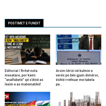
POSTIMET E FUNDIT
Editorial / Rritet nota
Arsim Idrizi në kulmin e
mesatare, por kemi
verës po bën gjum dimëror,
“analfabetë” që s’dinë as
është rrethuar me tabela
lexim e as matematikë!
pa...