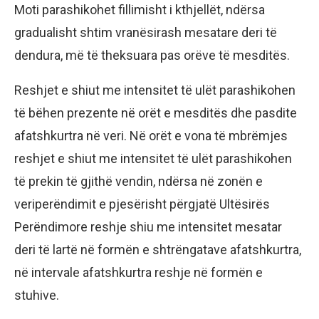
Moti parashikohet fillimisht i kthjellët, ndërsa
gradualisht shtim vranësirash mesatare deri të
dendura, më të theksuara pas orëve të mesditës.
Reshjet e shiut me intensitet të ulët parashikohen
të bëhen prezente në orët e mesditës dhe pasdite
afatshkurtra në veri. Në orët e vona të mbrëmjes
reshjet e shiut me intensitet të ulët parashikohen
të prekin të gjithë vendin, ndërsa në zonën e
veriperëndimit e pjesërisht përgjatë Ultësirës
Perëndimore reshje shiu me intensitet mesatar
deri të lartë në formën e shtrëngatave afatshkurtra,
në intervale afatshkurtra reshje në formën e
stuhive.