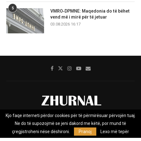
5
VMRO‑DPMNE: Maqedonia do të bëhet
vend më i mirë për të jetuar
03.08.2026 16:17
Kjo faqe interneti përdor cookies për të përmirësuar përvojën tuaj.
Rreth nesh
Impresumi
Marketing
Kontakt
Ne do të supozojmë se jeni dakord me këtë, por mund të
Privacy Policy
çregjistroheni nëse dëshironi.
Pranoj
Lexo më tepër
Zhurnal.mk është Agjenci e Lajmeve e pavarur, e themeluar në vitin