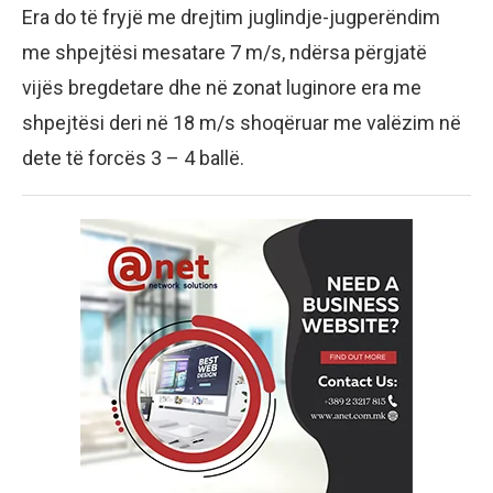
Era do të fryjë me drejtim juglindje-jugperëndim
me shpejtësi mesatare 7 m/s, ndërsa përgjatë
vijës bregdetare dhe në zonat luginore era me
shpejtësi deri në 18 m/s shoqëruar me valëzim në
dete të forcës 3 – 4 ballë.