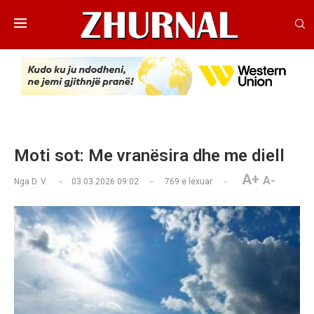
Moti sot: Me vranësira dhe me diell
A+
A-
Nga
D. V.
03.03.2026 09:02
769
e lexuar