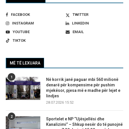
FACEBOOK
TWITTER
INSTAGRAM
LINKEDIN
YOUTUBE
EMAIL
TIKTOK
MË TË LEXUARA
1
Në korrik janë paguar mbi 560 milionë
denarë për kompensime për pushim
mjekësor, pjesa më e madhe për lejet e
lindjes
28.07.2026 15:52
2
Sportelet e NP “Ujësjellësi dhe
Kanalizimi” – Shkup nesër do të punojnë