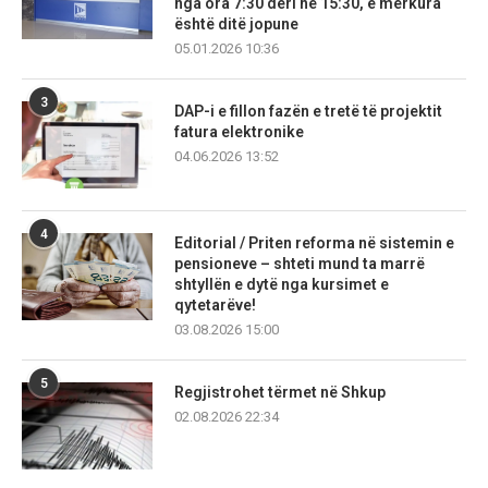
nga ora 7:30 deri në 15:30, e mërkura
është ditë jopune
05.01.2026 10:36
3
DAP-i e fillon fazën e tretë të projektit
fatura elektronike
04.06.2026 13:52
4
Editorial / Priten reforma në sistemin e
pensioneve – shteti mund ta marrë
shtyllën e dytë nga kursimet e
qytetarëve!
03.08.2026 15:00
5
Regjistrohet tërmet në Shkup
02.08.2026 22:34