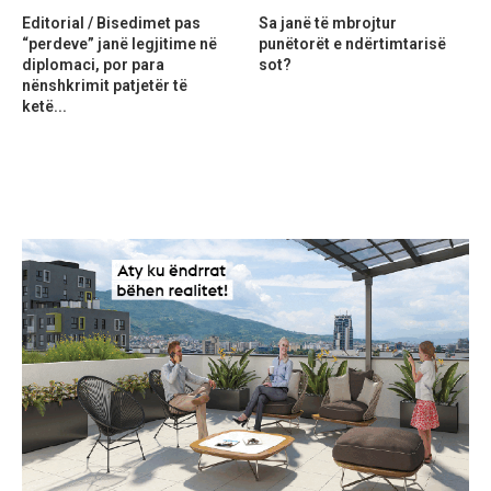
Editorial / Bisedimet pas
Sa janë të mbrojtur
“perdeve” janë legjitime në
punëtorët e ndërtimtarisë
diplomaci, por para
sot?
nënshkrimit patjetër të
ketë...