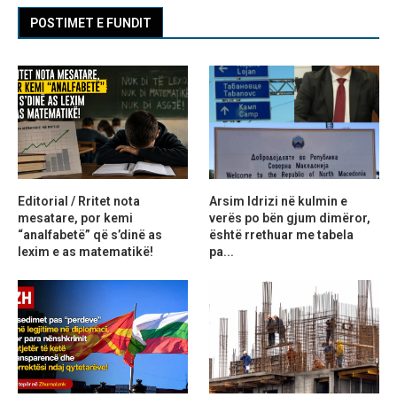
POSTIMET E FUNDIT
Editorial / Rritet nota
Arsim Idrizi në kulmin e
mesatare, por kemi
verës po bën gjum dimëror,
“analfabetë” që s’dinë as
është rrethuar me tabela
lexim e as matematikë!
pa...