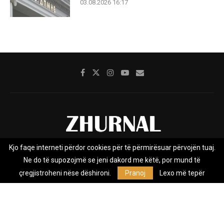
03.08.2026 16:17
Kjo faqe interneti përdor cookies për të përmirësuar përvojën tuaj.
Rreth nesh
Impresumi
Marketing
Kontakt
Ne do të supozojmë se jeni dakord me këtë, por mund të
Privacy Policy
çregjistroheni nëse dëshironi.
Pranoj
Lexo më tepër
Zhurnal.mk është Agjenci e Lajmeve e pavarur, e themeluar në vitin
2009, që e mbulon Maqedoninë, Kosovën, Shqipërinë edhe lajmet
nga bota.
@2026 - All Right Reserved. Designed and Developed by