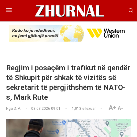
Regjim i posaçëm i trafikut në qendër
të Shkupit për shkak të vizitës së
sekretarit të përgjithshëm të NATO-
s, Mark Rute
A+
A-
Nga
D. V.
03.03.2026 09:01
1,013
e lexuar