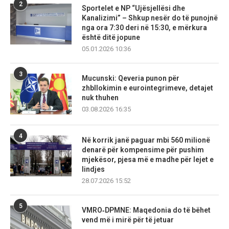
2
Sportelet e NP “Ujësjellësi dhe
Kanalizimi” – Shkup nesër do të punojnë
nga ora 7:30 deri në 15:30, e mërkura
është ditë jopune
05.01.2026 10:36
3
Mucunski: Qeveria punon për
zhbllokimin e eurointegrimeve, detajet
nuk thuhen
03.08.2026 16:35
4
Në korrik janë paguar mbi 560 milionë
denarë për kompensime për pushim
mjekësor, pjesa më e madhe për lejet e
lindjes
28.07.2026 15:52
5
VMRO‑DPMNE: Maqedonia do të bëhet
vend më i mirë për të jetuar