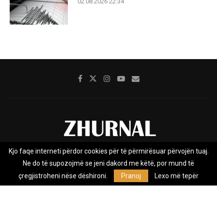
02.08.2026 22:34
Kjo faqe interneti përdor cookies për të përmirësuar përvojën tuaj.
Rreth nesh
Impresumi
Marketing
Kontakt
Ne do të supozojmë se jeni dakord me këtë, por mund të
Privacy Policy
çregjistroheni nëse dëshironi.
Pranoj
Lexo më tepër
Zhurnal.mk është Agjenci e Lajmeve e pavarur, e themeluar në vitin
2009, që e mbulon Maqedoninë, Kosovën, Shqipërinë edhe lajmet
nga bota.