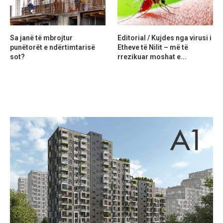
Sa janë të mbrojtur
Editorial / Kujdes nga virusi i
punëtorët e ndërtimtarisë
Etheve të Nilit – më të
sot?
rrezikuar moshat e...