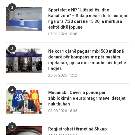
2
Sportelet e NP “Ujësjellësi dhe
Kanalizimi” – Shkup nesër do të punojnë
nga ora 7:30 deri në 15:30, e mërkura
është ditë jopune
05.01.2026 10:36
3
Në korrik janë paguar mbi 560 milionë
denarë për kompensime për pushim
mjekësor, pjesa më e madhe për lejet e
lindjes
28.07.2026 15:52
4
Mucunski: Qeveria punon për
zhbllokimin e eurointegrimeve, detajet
nuk thuhen
03.08.2026 16:35
5
Regjistrohet tërmet në Shkup