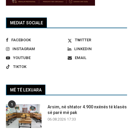
MEDIAT SOCIALE
FACEBOOK
TWITTER
INSTAGRAM
LINKEDIN
YOUTUBE
EMAIL
TIKTOK
MË TË LEXUARA
1
Arsim, në shtator 4.900 nxënës të klasës
së parë më pak
06.08.2026 17:33