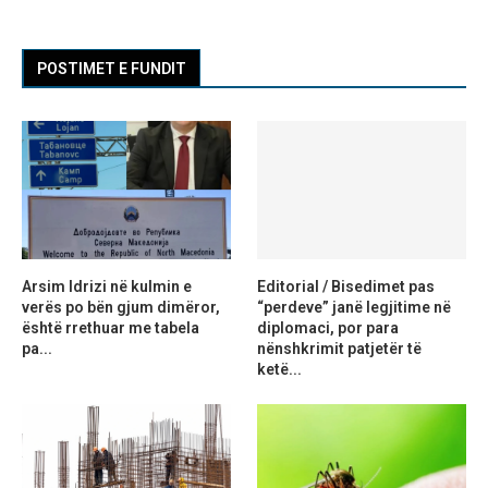
POSTIMET E FUNDIT
Arsim Idrizi në kulmin e
Editorial / Bisedimet pas
verës po bën gjum dimëror,
“perdeve” janë legjitime në
është rrethuar me tabela
diplomaci, por para
pa...
nënshkrimit patjetër të
ketë...